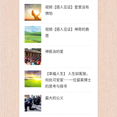
视频【感人见证】爱里没有
惧怕
视频【感人见证】神奇的救
恩
神医治的爱
【幸福人生】 人生如客旅，
何处可安家——一位留美博士
的思考与探寻
最大的公义