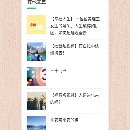
其他文章
【幸福人生】 一位留美理工
女生的疑问：人生琐碎如拼
图，如何超越观全景
【福音短视频】在百忙中还
能祷告！
三十而已
【福音短视频】人是进化来
的吗？
平安与平安的神