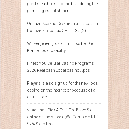
great steakhouse found best during the
gambling establishment
Онлайн Казино Официальный Сайт в
России и странах СНГ.1132 (2)
Wir vergehen gro?ten Einfluss bei Die
Klarheit oder Usability
Finest You Cellular Casino Programs
2026 Real cash Local casino Apps
Players is also sign up for the new local
casino on the internet or because of a
cellular tool
spaceman Pick A Fruit Fire Blaze Slot
online online Apreciação Completa RTP
97% Slots Brasil