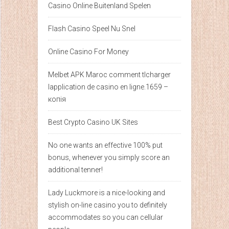
Casino Online Buitenland Spelen
Flash Casino Speel Nu Snel
Online Casino For Money
Melbet APK Maroc comment tlcharger
lapplication de casino en ligne.1659 –
копія
Best Crypto Casino UK Sites
No one wants an effective 100% put
bonus, whenever you simply score an
additional tenner!
Lady Luckmore is a nice-looking and
stylish on-line casino you to definitely
accommodates so you can cellular