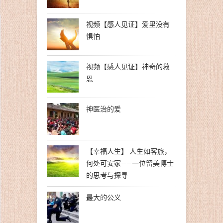
视频【感人见证】爱里没有
惧怕
视频【感人见证】神奇的救
恩
神医治的爱
【幸福人生】 人生如客旅，
何处可安家——一位留美博士
的思考与探寻
最大的公义