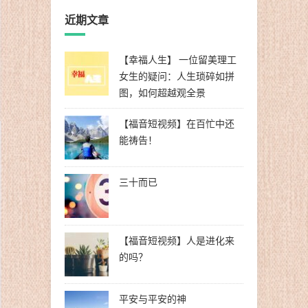
近期文章
【幸福人生】 一位留美理工
女生的疑问：人生琐碎如拼
图，如何超越观全景
【福音短视频】在百忙中还
能祷告！
三十而已
【福音短视频】人是进化来
的吗？
平安与平安的神