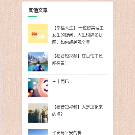
其他文章
【幸福人生】 一位留美理工
女生的疑问：人生琐碎如拼
图，如何超越观全景
【福音短视频】在百忙中还
能祷告！
三十而已
【福音短视频】人是进化来
的吗？
平安与平安的神