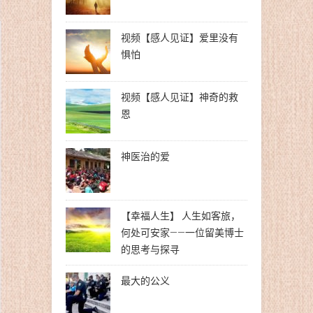
视频【感人见证】爱里没有
惧怕
视频【感人见证】神奇的救
恩
神医治的爱
【幸福人生】 人生如客旅，
何处可安家——一位留美博士
的思考与探寻
最大的公义