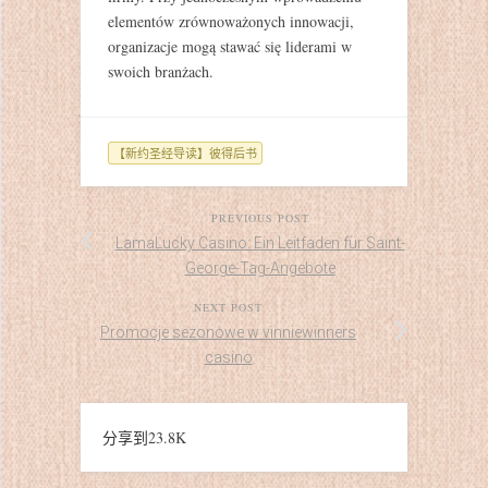
elementów zrównoważonych innowacji,
organizacje mogą stawać się liderami w
swoich branżach.
【新约圣经导读】彼得后书
PREVIOUS POST
LamaLucky Casino: Ein Leitfaden für Saint-
George-Tag-Angebote
NEXT POST
Promocje sezonowe w vinniewinners
casino
分享到
23.8K