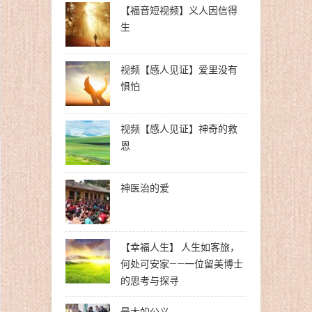
【福音短视频】义人因信得
生
视频【感人见证】爱里没有
惧怕
视频【感人见证】神奇的救
恩
神医治的爱
【幸福人生】 人生如客旅，
何处可安家——一位留美博士
的思考与探寻