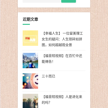
近期文章
【幸福人生】 一位留美理工
女生的疑问：人生琐碎如拼
图，如何超越观全景
【福音短视频】在百忙中还
能祷告！
三十而已
【福音短视频】人是进化来
的吗？