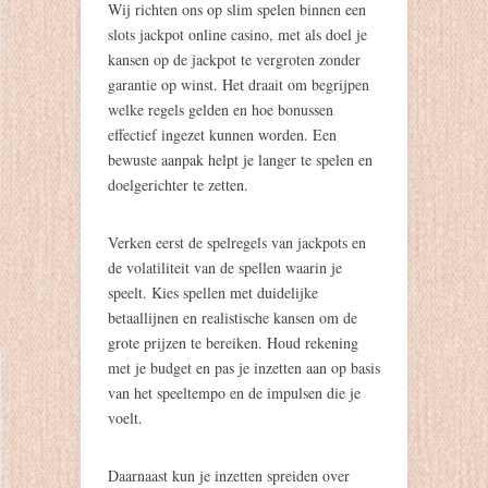
Wij richten ons op slim spelen binnen een
slots jackpot online casino, met als doel je
kansen op de jackpot te vergroten zonder
garantie op winst. Het draait om begrijpen
welke regels gelden en hoe bonussen
effectief ingezet kunnen worden. Een
bewuste aanpak helpt je langer te spelen en
doelgerichter te zetten.
Verken eerst de spelregels van jackpots en
de volatiliteit van de spellen waarin je
speelt. Kies spellen met duidelijke
betaallijnen en realistische kansen om de
grote prijzen te bereiken. Houd rekening
met je budget en pas je inzetten aan op basis
van het speeltempo en de impulsen die je
voelt.
Daarnaast kun je inzetten spreiden over