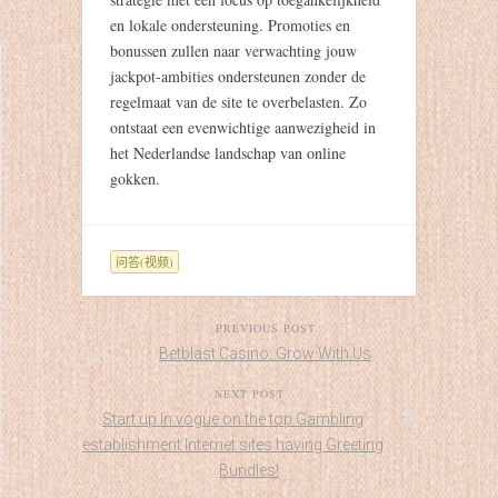
en lokale ondersteuning. Promoties en
bonussen zullen naar verwachting jouw
jackpot-ambities ondersteunen zonder de
regelmaat van de site te overbelasten. Zo
ontstaat een evenwichtige aanwezigheid in
het Nederlandse landschap van online
gokken.
问答(视频)
PREVIOUS POST
Betblast Casino: Grow With Us
NEXT POST
Start up In vogue on the top Gambling
establishment Internet sites having Greeting
Bundles!