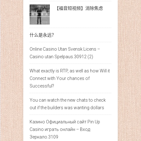
【福音短视频】消除焦虑
什么是永远？
Online Casino Utan Svensk Licens –
Casino utan Spelpaus.30912 (2)
What exactly is RTP, as well as how Will it
Connect with Your chances of
Successful?
You can watch the new chats to check
out if the builders was wanting dollars
Казино Официальный сайт Pin Up
Casino играть онлайн – Вход
Зеркало.3109