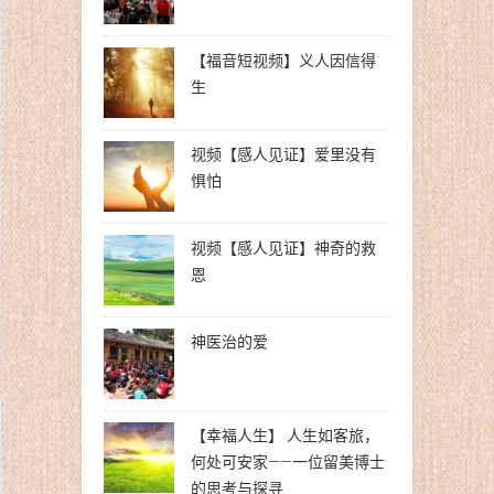
【福音短视频】义人因信得
生
视频【感人见证】爱里没有
惧怕
视频【感人见证】神奇的救
恩
神医治的爱
【幸福人生】 人生如客旅，
何处可安家——一位留美博士
的思考与探寻