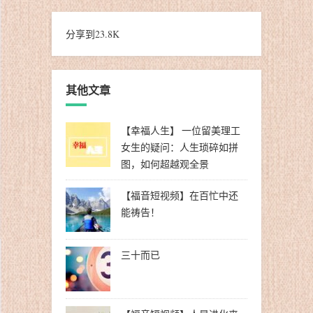
分享到
23.8K
其他文章
【幸福人生】 一位留美理工
女生的疑问：人生琐碎如拼
图，如何超越观全景
【福音短视频】在百忙中还
能祷告！
三十而已