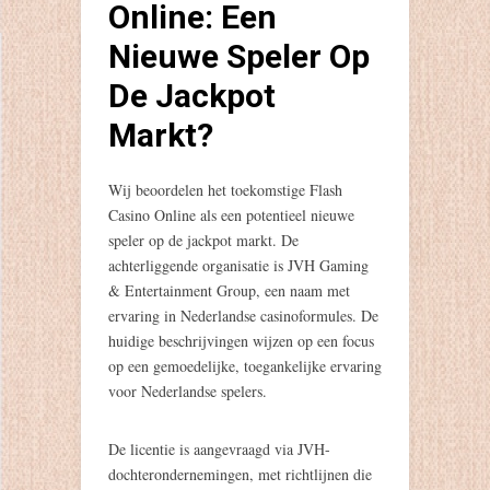
Online: Een
Nieuwe Speler Op
De Jackpot
Markt?
Wij beoordelen het toekomstige Flash
Casino Online als een potentieel nieuwe
speler op de jackpot markt. De
achterliggende organisatie is JVH Gaming
& Entertainment Group, een naam met
ervaring in Nederlandse casinoformules. De
huidige beschrijvingen wijzen op een focus
op een gemoedelijke, toegankelijke ervaring
voor Nederlandse spelers.
De licentie is aangevraagd via JVH-
dochterondernemingen, met richtlijnen die