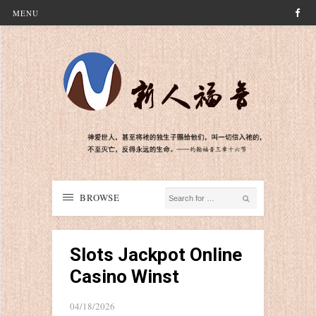
MENU
BROWSE
Slots Jackpot Online
Casino Winst
04/18/2026