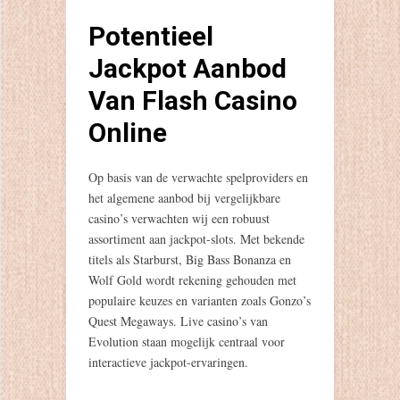
Potentieel
Jackpot Aanbod
Van Flash Casino
Online
Op basis van de verwachte spelproviders en
het algemene aanbod bij vergelijkbare
casino’s verwachten wij een robuust
assortiment aan jackpot-slots. Met bekende
titels als Starburst, Big Bass Bonanza en
Wolf Gold wordt rekening gehouden met
populaire keuzes en varianten zoals Gonzo’s
Quest Megaways. Live casino’s van
Evolution staan mogelijk centraal voor
interactieve jackpot-ervaringen.