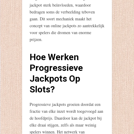
jackpot sterk beïnvloeden, waardoor
bedragen soms de verbeelding teboven
gaan. Dit soort mechaniek maakt het
concept van online jackpots zo aantrekkelijk
voor spelers die dromen van enorme
prijzen.
Hoe Werken
Progressieve
Jackpots Op
Slots?
Progressieve jackpots groeien doordat een
fractie van elke inzet wordt toegevoegd aan
de hoofdprijs. Daardoor kan de jackpot bij
elke draai stijgen, zelfs als maar weinig
spelers winnen. Het netwerk van