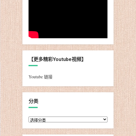
【更多精彩Youtube视频】
Youtube 链接
分类
分
类