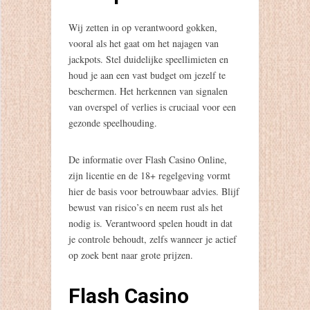
Wij zetten in op verantwoord gokken,
vooral als het gaat om het najagen van
jackpots. Stel duidelijke speellimieten en
houd je aan een vast budget om jezelf te
beschermen. Het herkennen van signalen
van overspel of verlies is cruciaal voor een
gezonde speelhouding.
De informatie over Flash Casino Online,
zijn licentie en de 18+ regelgeving vormt
hier de basis voor betrouwbaar advies. Blijf
bewust van risico’s en neem rust als het
nodig is. Verantwoord spelen houdt in dat
je controle behoudt, zelfs wanneer je actief
op zoek bent naar grote prijzen.
Flash Casino