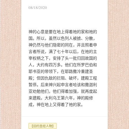
08/18/2020
神的心意是要在地上得着祂的家和祂的
国。所以，虽然以色列人被掳、分散，
神仍然与他们隐密的同在，并且照着申
言者所说，满了七十年以后，在祂的主
宰权柄之下，安排了头一批归回故国的
人，大约有四万多。他们在所罗巴伯和
耶书亚的带领下，在耶路撒冷重建圣
殿；但因仇敌的拦阻、破坏，建殿工程
暂停。后来神兴起申言者哈该和撒迦利
亚劝勉他们，他们得着加强，就再度起
来建殿。大利乌王第六年，神的殿修
成，神在地上又得着了祂的家。
【旧约圣经人物】