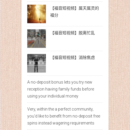
【福音短视频】属天属灵的
福分
【福音短视频】脱离忙乱
【福音短视频】消除焦虑
A no-deposit bonus lets you try new
reception having family funds before
using your individual money
Very, within the a perfect community,
you’d like to benefit from no-deposit free
spins instead wagering requirements