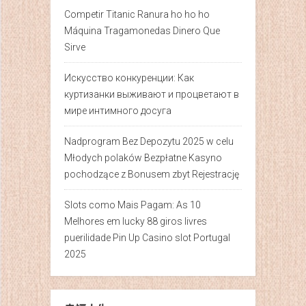
Competir Titanic Ranura ho ho ho
Máquina Tragamonedas Dinero Que
Sirve
Искусство конкуренции: Как
куртизанки выживают и процветают в
мире интимного досуга
Nadprogram Bez Depozytu 2025 w celu
Młodych polaków Bezpłatne Kasyno
pochodzące z Bonusem zbyt Rejestrację
Slots como Mais Pagam: As 10
Melhores em lucky 88 giros livres
puerilidade Pin Up Casino slot Portugal
2025