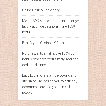
Online Casino For Money
Melbet APK Maroc comment tlcharger
lapplication de casino en ligne.1659 –
копія
Best Crypto Casino UK Sites
No one wants an effective 100% put
bonus, whenever you simply score an
additional tenner!
Lady Luckmore is a nice-looking and
stylish on-line casino you to definitely
accommodates so you can cellular
people