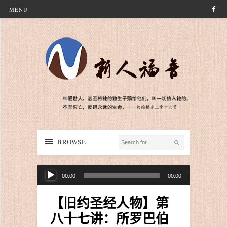
MENU
BROWSE
音
00:00
00:00
频
播
【旧约圣经人物】第
放
八十七讲：所罗巴伯
器