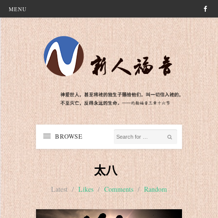
MENU
BROWSE
太八
Latest
/
Likes
/
Comments
/
Random