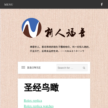
MENU
BROWSE
圣经鸟瞰
Rolex replica
Rolex replica watches