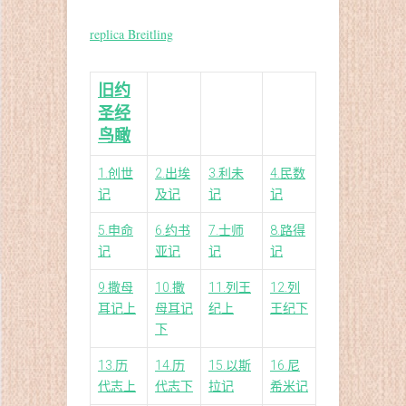
replica Breitling
旧约
圣经
鸟瞰
1.创世
2.出埃
3.利未
4.民数
记
及记
记
记
5.申命
6.约书
7.士师
8.路得
记
亚记
记
记
9.撒母
10.撒
11.列王
12.列
耳记上
母耳记
纪上
王纪下
下
13.历
14.历
15.以斯
16.尼
代志上
代志下
拉记
希米记