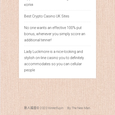
копія
Best Crypto Casino UK Sites
No one wants an effective 100% put
bonus, whenever you simply score an
additional tenner!
Lady Luckmore is a nice-looking and
stylish on-line casino you to definitely
accommodates so you can cellular
people
新人福音© 2020
Xinrenfuyin
· · By
The New Man
.