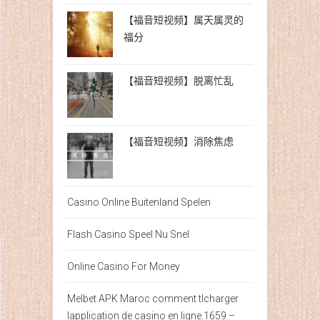
【福音短视频】属天属灵的
福分
【福音短视频】脱离忙乱
【福音短视频】消除焦虑
Casino Online Buitenland Spelen
Flash Casino Speel Nu Snel
Online Casino For Money
Melbet APK Maroc comment tlcharger
lapplication de casino en ligne.1659 –