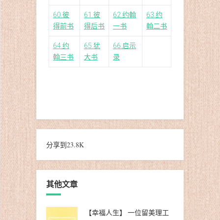
60.彼
61.彼
62.约翰
63.约
得前书
得后书
一书
翰二书
64.约
65.犹
66.启示
翰三书
大书
录
分享到
23.8K
其他文章
【幸福人生】 一位留美理工