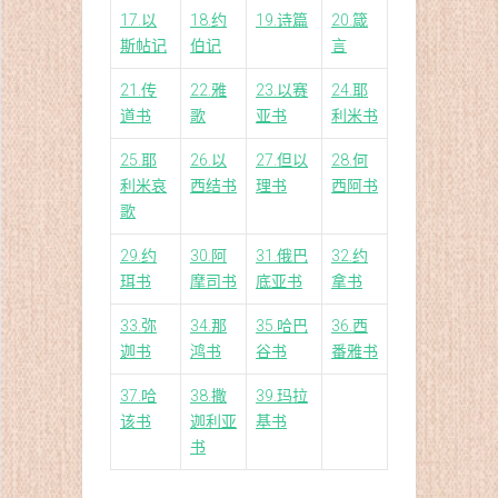
17.以
18.约
19.诗篇
20.箴
斯帖记
伯记
言
21.传
22.雅
23.以赛
24.耶
道书
歌
亚书
利米书
25.耶
26.以
27.但以
28.何
利米哀
西结书
理书
西阿书
歌
29.约
30.阿
31.俄巴
32.约
珥书
摩司书
底亚书
拿书
33.弥
34.那
35.哈巴
36.西
迦书
鸿书
谷书
番雅书
37.哈
38.撒
39.玛拉
该书
迦利亚
基书
书