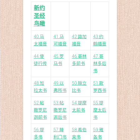
新约
圣经
鸟瞰
40.马
41.马
42.路加
43.约
太福音
可福音
福音
翰福音
44.使
45.罗
46.哥林
47.哥
徒行传
马书
多前书
林多后
书
48.加
49.以
50.腓立
51.歌
拉太书
弗所书
比书
罗西书
52.帖
53.帖
54.提摩
55.提
撒罗尼
撒罗尼
太前书
摩太后
迦前书
迦后书
书
56.提
57.腓
58.希伯
59.雅
多书
利门书
来书
各书