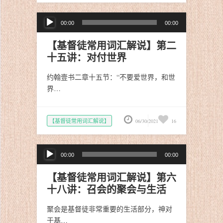
音
00:00
00:00
频
播
【基督徒常用词汇解说】第二
放
十五讲：对付世界
器
约翰壹书二章十五节：“不要爱世界，和世
界…
【基督徒常用词汇解说】
06/30/2021
16
音
00:00
00:00
频
播
【基督徒常用词汇解说】第六
放
十八讲：召会的聚会与生活
器
聚会是基督徒非常重要的生活部分，神对
于基…