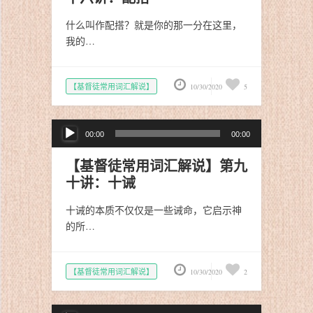
器
什么叫作配搭？就是你的那一分在这里，
我的…
【基督徒常用词汇解说】
10/30/2020
5
音
00:00
00:00
频
播
【基督徒常用词汇解说】第九
放
十讲：十诫
器
十诫的本质不仅仅是一些诫命，它启示神
的所…
【基督徒常用词汇解说】
10/30/2020
2
音