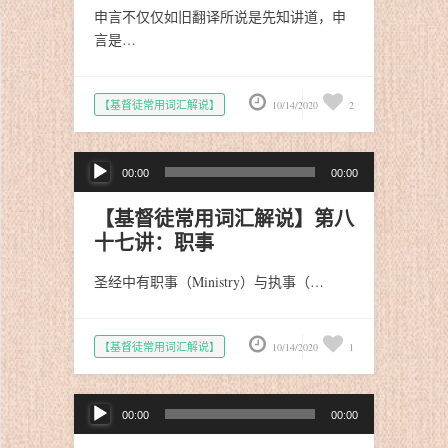
申言不仅仅如旧翻译所说是先知讲道，申
言是…
【基督徒常用词汇解说】
10/14/2020
2
音
00:00
00:00
频
播
【基督徒常用词汇解说】第八
放
十七讲：职事
器
圣经中有职事（Ministry）与执事（…
【基督徒常用词汇解说】
10/14/2020
1
音
00:00
00:00
频