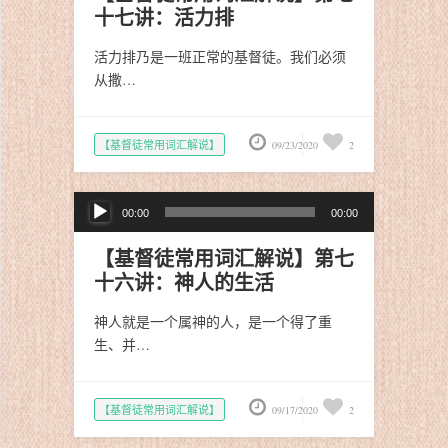
放
十七讲：活力排
器
活力排乃是一班正常的基督徒。我们必须
从撒…
【基督徒常用词汇解说】
09/23/2020
2
音
00:00
00:00
频
播
【基督徒常用词汇解说】第七
放
十六讲：神人的生活
器
神人就是一个属神的人，是一个得了重
生、并…
【基督徒常用词汇解说】
09/17/2020
2