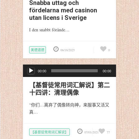
Snabba uttag och
fördelarna med casinon
utan licens i Sverige
I den snabbt förände…
美德道德
06/18/2025
0
音
00:00
00:00
频
播
【基督徒常用词汇解说】第二
放
十四讲：清理偶像
器
“你们…离弃了偶像转向神，来服事又活又
真…
【基督徒常用词汇解说】
07/01/2021
77