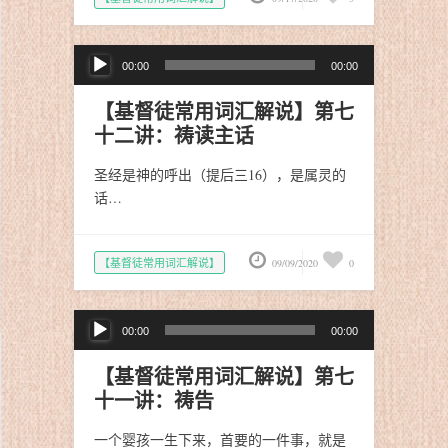
音
00:00
00:00
频
播
【基督徒常用词汇解说】第七
放
十二讲：祷读主话
器
圣经是神的呼出（提后三16），是属灵的
话…
【基督徒常用词汇解说】
09/09/2020
0
音
00:00
00:00
频
播
【基督徒常用词汇解说】第七
放
十一讲：祷告
器
一个婴孩一生下来，首要的一件事，就是