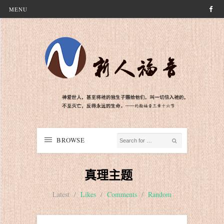
MENU
BROWSE
真理主题
Latest
/
Likes
/
Comments
/
Random