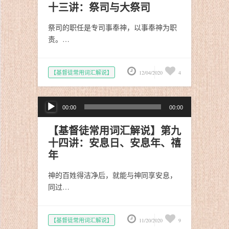
放
十三讲：祭司与大祭司
器
祭司的职任是专司事奉神，以事奉神为职
责。…
【基督徒常用词汇解说】
12/04/2020
4
音
00:00
00:00
频
播
【基督徒常用词汇解说】第九
放
十四讲：安息日、安息年、禧
器
年
神的百姓得洁净后，就能与神同享安息，
同过…
【基督徒常用词汇解说】
11/20/2020
9