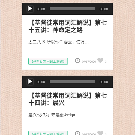
音
00:00
00:00
频
播
【基督徒常用词汇解说】第七
放
十五讲：神命定之路
器
太二八19 所以你们要去，使万…
【基督徒常用词汇解说】
09/17/2020
3
音
00:00
00:00
频
播
【基督徒常用词汇解说】第七
放
十四讲：晨兴
器
晨兴也称为“守晨更&rdqu…
【基督徒常用词汇解说】
09/17/2020
3