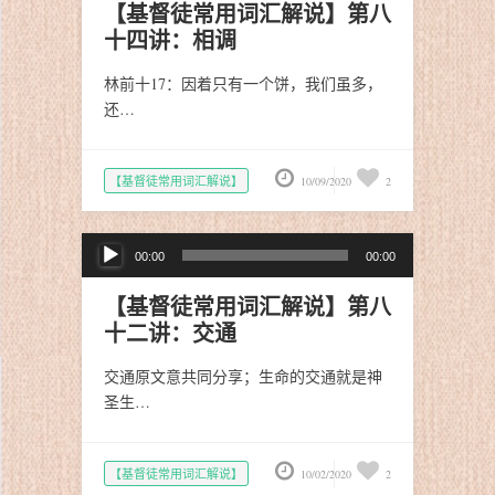
播
【基督徒常用词汇解说】第八
放
十四讲：相调
器
林前十17：因着只有一个饼，我们虽多，
还…
【基督徒常用词汇解说】
10/09/2020
2
音
00:00
00:00
频
播
【基督徒常用词汇解说】第八
放
十二讲：交通
器
交通原文意共同分享；生命的交通就是神
圣生…
【基督徒常用词汇解说】
10/02/2020
2