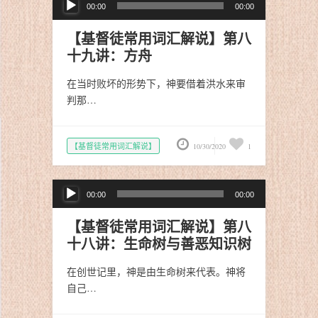
00:00
00:00
频
播
【基督徒常用词汇解说】第八
放
十九讲：方舟
器
在当时败坏的形势下，神要借着洪水来审
判那…
【基督徒常用词汇解说】
10/30/2020
1
音
00:00
00:00
频
播
【基督徒常用词汇解说】第八
放
十八讲：生命树与善恶知识树
器
在创世记里，神是由生命树来代表。神将
自己…