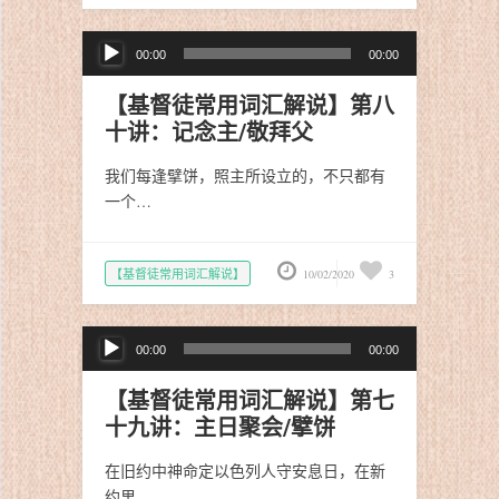
音
00:00
00:00
频
播
【基督徒常用词汇解说】第八
放
十讲：记念主/敬拜父
器
我们每逢擘饼，照主所设立的，不只都有
一个…
【基督徒常用词汇解说】
10/02/2020
3
音
00:00
00:00
频
播
【基督徒常用词汇解说】第七
放
十九讲：主日聚会/擘饼
器
在旧约中神命定以色列人守安息日，在新
约里…