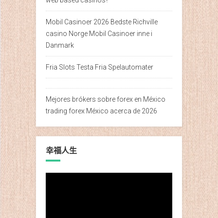
Mobil Casinoer 2026 Bedste Richville
casino Norge Mobil Casinoer inne i
Danmark
Fria Slots Testa Fria Spelautomater
Mejores brókers sobre forex en México
trading forex México acerca de 2026
幸福人生