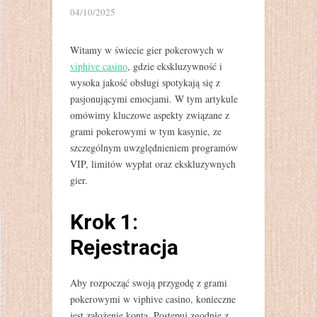
04/10/2025
Witamy w świecie gier pokerowych w
viphive casino
, gdzie ekskluzywność i
wysoka jakość obsługi spotykają się z
pasjonującymi emocjami. W tym artykule
omówimy kluczowe aspekty związane z
grami pokerowymi w tym kasynie, ze
szczególnym uwzględnieniem programów
VIP, limitów wypłat oraz ekskluzywnych
gier.
Krok 1:
Rejestracja
Aby rozpocząć swoją przygodę z grami
pokerowymi w viphive casino, konieczne
jest założenie konta. Postępuj zgodnie z