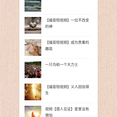
【福音短视频】一位不改变
的神
【福音短视频】成为贵重的
器皿
一只鸟和一个大力士
【福音短视频】义人因信得
生
视频【感人见证】爱里没有
惧怕