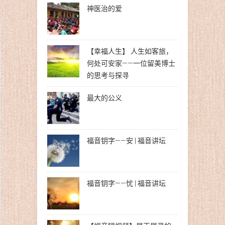
神医治的爱
【幸福人生】 人生如客旅，
何处可安家——一位留美博士
的思考与探寻
最大的公义
福音钥字——安 | 福音讲坛
福音钥字——忧 | 福音讲坛