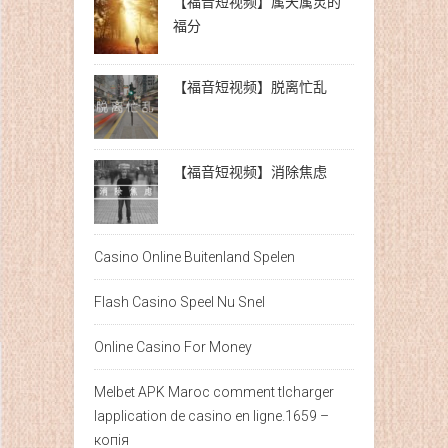
【福音短视频】属天属灵的
福分
【福音短视频】脱离忙乱
【福音短视频】消除焦虑
Casino Online Buitenland Spelen
Flash Casino Speel Nu Snel
Online Casino For Money
Melbet APK Maroc comment tlcharger
lapplication de casino en ligne.1659 –
копія