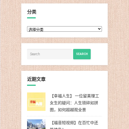
分类
分
类
SEARCH
近期文章
【幸福人生】 一位留美理工
女生的疑问：人生琐碎如拼
图，如何超越观全景
【福音短视频】在百忙中还