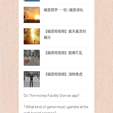
福音钥字——忧 | 福音讲坛
【福音短视频】属天属灵的
福分
【福音短视频】脱离忙乱
【福音短视频】消除焦虑
Do The money Facility Give an app?
? What kind of game must i gamble at the
web based casinos?