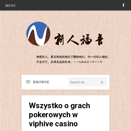
MENU
BROWSE
Wszystko o grach
pokerowych w
viphive casino