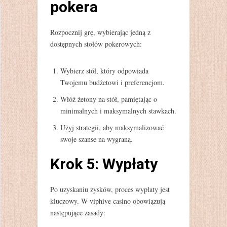
pokera
Rozpocznij grę, wybierając jedną z
dostępnych stołów pokerowych:
Wybierz stół, który odpowiada
Twojemu budżetowi i preferencjom.
Włóż żetony na stół, pamiętając o
minimalnych i maksymalnych stawkach.
Użyj strategii, aby maksymalizować
swoje szanse na wygraną.
Krok 5: Wypłaty
Po uzyskaniu zysków, proces wypłaty jest
kluczowy. W viphive casino obowiązują
następujące zasady: