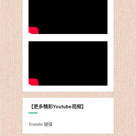
【更多精彩Youtube视频】
Youtube 链接