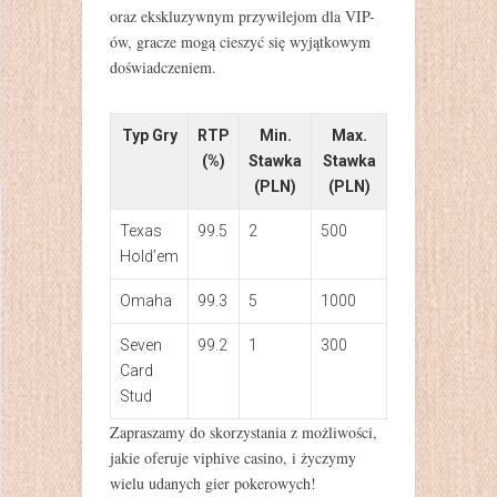
oraz ekskluzywnym przywilejom dla VIP-
ów, gracze mogą cieszyć się wyjątkowym
doświadczeniem.
Typ Gry
RTP
Min.
Max.
(%)
Stawka
Stawka
(PLN)
(PLN)
Texas
99.5
2
500
Hold’em
Omaha
99.3
5
1000
Seven
99.2
1
300
Card
Stud
Zapraszamy do skorzystania z możliwości,
jakie oferuje viphive casino, i życzymy
wielu udanych gier pokerowych!