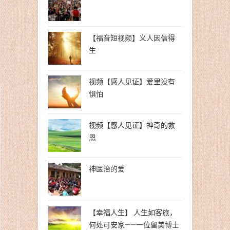
【福音短视频】义人因信得
生
视频【感人见证】爱里没有
惧怕
视频【感人见证】神奇的救
恩
神医治的爱
【幸福人生】 人生如客旅，
何处可安家——一位留美博士