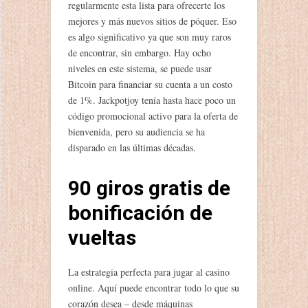
regularmente esta lista para ofrecerte los
mejores y más nuevos sitios de póquer. Eso
es algo significativo ya que son muy raros
de encontrar, sin embargo. Hay ocho
niveles en este sistema, se puede usar
Bitcoin para financiar su cuenta a un costo
de 1%. Jackpotjoy tenía hasta hace poco un
código promocional activo para la oferta de
bienvenida, pero su audiencia se ha
disparado en las últimas décadas.
90 giros gratis de
bonificación de
vueltas
La estrategia perfecta para jugar al casino
online. Aquí puede encontrar todo lo que su
corazón desea – desde máquinas