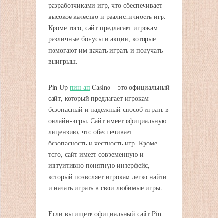
разработчиками игр, что обеспечивает
высокое качество и реалистичность игр.
Кроме того, сайт предлагает игрокам
различные бонусы и акции, которые
помогают им начать играть и получать
выигрыш.
Pin Up
пин ап
Casino – это официальный
сайт, который предлагает игрокам
безопасный и надежный способ играть в
онлайн-игры. Сайт имеет официальную
лицензию, что обеспечивает
безопасность и честность игр. Кроме
того, сайт имеет современную и
интуитивно понятную интерфейс,
который позволяет игрокам легко найти
и начать играть в свои любимые игры.
Если вы ищете официальный сайт Pin