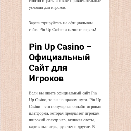
способ играть, а также привлекательные
условия для игроков.
Зарегистрируйтесь на официальном
сайте Pin Up Casino и начните играть!
Pin Up Casino –
Официальный
Сайт для
Игроков
Если вы ищете официальный сайт Pin
Up Casino, то вы на правом пути. Pin Up
Casino – это популярная онлайн-игровая
платформа, которая предлагает игрокам
широкий спектр игр, включая слоты,
карточные игры, рулетку и другие. В