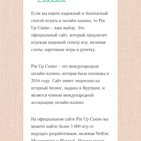
Если вы ищете надежный и безопасный
способ играть в онлайн-казино, то Pin
Up Casino – ваш выбор. Это
официальный сайт, который предлагает
игрокам широкий спектр игр, включая
слоты, карточные игры и рулетку.
Pin Up Casino – это международная
онлайн-казино, которая была основана в
2016 году. Сайт имеет лицензию на
игорный бизнес, выдана в Куртрахе, и
является членом международной
ассоциации онлайн-казино.
На официальном сайте Pin Up Casino вы
можете найти более 3 000 игр от
ведущих разработчиков, включая NetEnt,
Microgaming и Playtech. Игроки могут