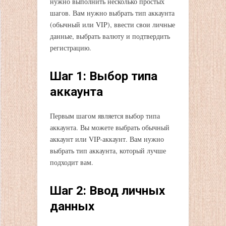
нужно выполнить несколько простых
шагов. Вам нужно выбрать тип аккаунта
(обычный или VIP), ввести свои личные
данные, выбрать валюту и подтвердить
регистрацию.
Шаг 1: Выбор типа
аккаунта
Первым шагом является выбор типа
аккаунта. Вы можете выбрать обычный
аккаунт или VIP-аккаунт. Вам нужно
выбрать тип аккаунта, который лучше
подходит вам.
Шаг 2: Ввод личных
данных