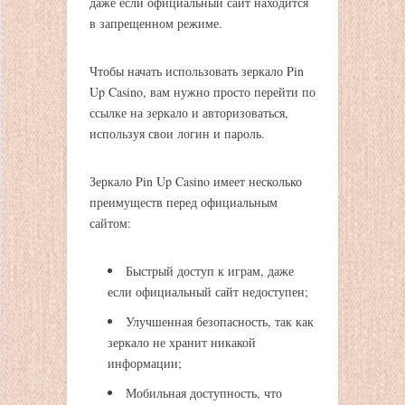
даже если официальный сайт находится
в запрещенном режиме.
Чтобы начать использовать зеркало Pin
Up Casino, вам нужно просто перейти по
ссылке на зеркало и авторизоваться,
используя свои логин и пароль.
Зеркало Pin Up Casino имеет несколько
преимуществ перед официальным
сайтом:
Быстрый доступ к играм, даже
если официальный сайт недоступен;
Улучшенная безопасность, так как
зеркало не хранит никакой
информации;
Мобильная доступность, что