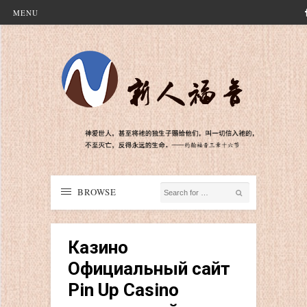
MENU
BROWSE
Казино
Официальный сайт
Pin Up Casino