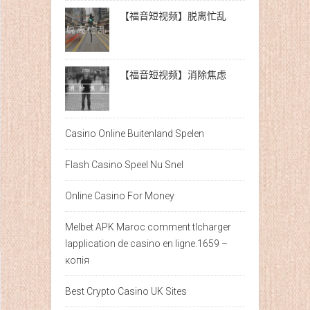
【福音短视频】脱离忙乱
【福音短视频】消除焦虑
Casino Online Buitenland Spelen
Flash Casino Speel Nu Snel
Online Casino For Money
Melbet APK Maroc comment tlcharger
lapplication de casino en ligne.1659 –
копія
Best Crypto Casino UK Sites