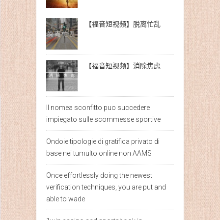
【福音短视频】脱离忙乱
【福音短视频】消除焦虑
Il nomea sconfitto puo succedere
impiegato sulle scommesse sportive
Ondoie tipologie di gratifica privato di
base nei tumulto online non AAMS
Once effortlessly doing the newest
verification techniques, you are put and
able to wade