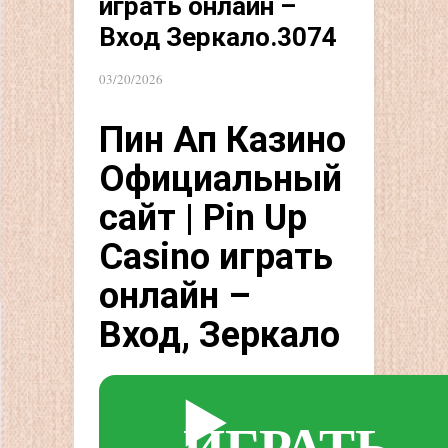
играть онлайн –
Вход Зеркало.3074
03/20/2026
Пин Ап Казино
Официальный
сайт | Pin Up
Casino играть
онлайн –
Вход, Зеркало
▶️
ИГРАТЬ