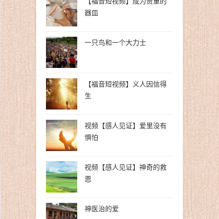
【福音短视频】成为贵重的
器皿
一只鸟和一个大力士
【福音短视频】义人因信得
生
视频【感人见证】爱里没有
惧怕
视频【感人见证】神奇的救
恩
神医治的爱