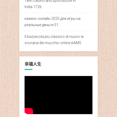
1win casino and sportsbook in
India.1726
казино онлайн 2025 для игры на
реальные деньги.51
Il bazzecola piu classico di nuovo la
sovrana dei mucchio online AAMS
幸福人生