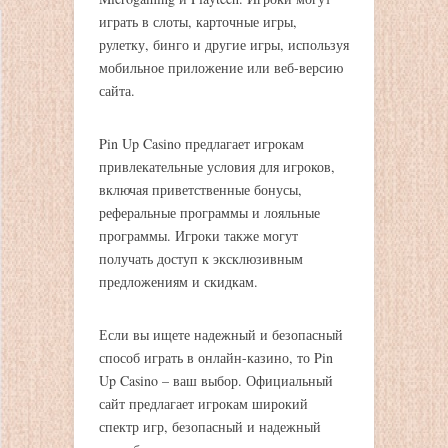
играть в слоты, карточные игры,
рулетку, бинго и другие игры, используя
мобильное приложение или веб-версию
сайта.
Pin Up Casino предлагает игрокам
привлекательные условия для игроков,
включая приветственные бонусы,
реферальные программы и лояльные
программы. Игроки также могут
получать доступ к эксклюзивным
предложениям и скидкам.
Если вы ищете надежный и безопасный
способ играть в онлайн-казино, то Pin
Up Casino – ваш выбор. Официальный
сайт предлагает игрокам широкий
спектр игр, безопасный и надежный