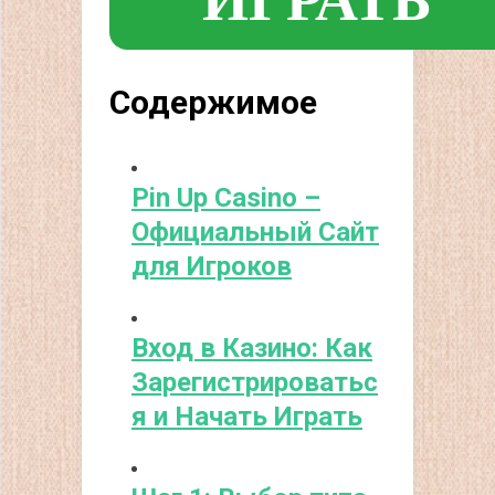
Содержимое
Pin Up Casino –
Официальный Сайт
для Игроков
Вход в Казино: Как
Зарегистрироватьс
я и Начать Играть