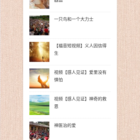
器皿
一只鸟和一个大力士
【福音短视频】义人因信得
生
视频【感人见证】爱里没有
惧怕
视频【感人见证】神奇的救
恩
神医治的爱