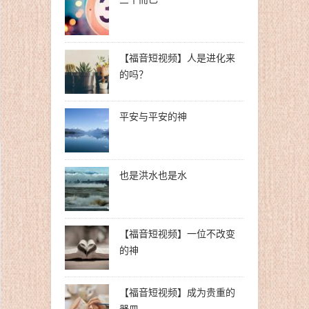
【福音短视频】人是进化来
的吗？
平安与平安的神
也是洪水也是水
【福音短视频】一位不改变
的神
【福音短视频】成为贵重的