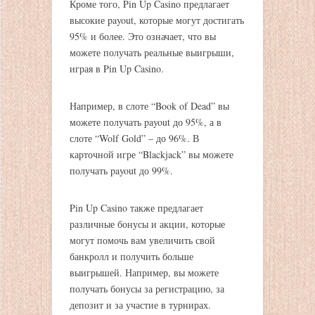
Кроме того, Pin Up Casino предлагает
высокие payout, которые могут достигать
95% и более. Это означает, что вы
можете получать реальные выигрыши,
играя в Pin Up Casino.
Например, в слоте “Book of Dead” вы
можете получать payout до 95%, а в
слоте “Wolf Gold” – до 96%. В
карточной игре “Blackjack” вы можете
получать payout до 99%.
Pin Up Casino также предлагает
различные бонусы и акции, которые
могут помочь вам увеличить свой
банкролл и получить больше
выигрышей. Например, вы можете
получать бонусы за регистрацию, за
депозит и за участие в турнирах.