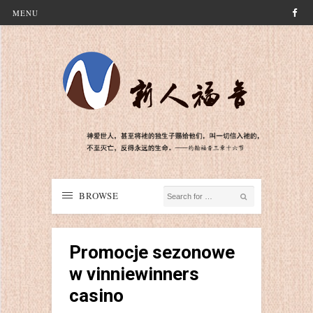
MENU
BROWSE
Promocje sezonowe
w vinniewinners
casino