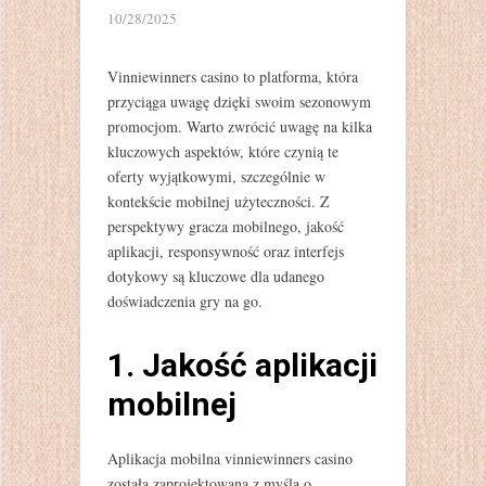
10/28/2025
Vinniewinners casino to platforma, która
przyciąga uwagę dzięki swoim sezonowym
promocjom. Warto zwrócić uwagę na kilka
kluczowych aspektów, które czynią te
oferty wyjątkowymi, szczególnie w
kontekście mobilnej użyteczności. Z
perspektywy gracza mobilnego, jakość
aplikacji, responsywność oraz interfejs
dotykowy są kluczowe dla udanego
doświadczenia gry na go.
1. Jakość aplikacji
mobilnej
Aplikacja mobilna vinniewinners casino
została zaprojektowana z myślą o