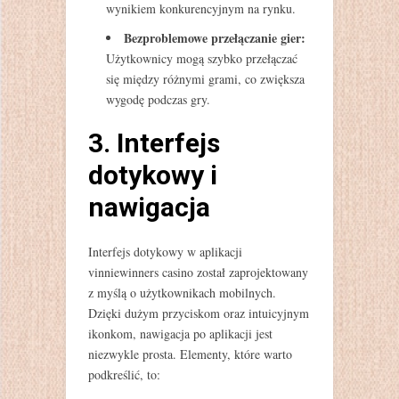
wynikiem konkurencyjnym na rynku.
Bezproblemowe przełączanie gier:
Użytkownicy mogą szybko przełączać
się między różnymi grami, co zwiększa
wygodę podczas gry.
3. Interfejs
dotykowy i
nawigacja
Interfejs dotykowy w aplikacji
vinniewinners casino został zaprojektowany
z myślą o użytkownikach mobilnych.
Dzięki dużym przyciskom oraz intuicyjnym
ikonkom, nawigacja po aplikacji jest
niezwykle prosta. Elementy, które warto
podkreślić, to: