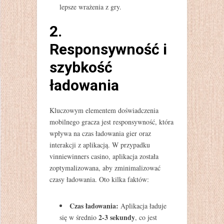
lepsze wrażenia z gry.
2.
Responsywność i
szybkość
ładowania
Kluczowym elementem doświadczenia
mobilnego gracza jest responsywność, która
wpływa na czas ładowania gier oraz
interakcji z aplikacją. W przypadku
vinniewinners casino, aplikacja została
zoptymalizowana, aby zminimalizować
czasy ładowania. Oto kilka faktów:
Czas ładowania:
Aplikacja ładuje
2-3 sekundy
się w średnio
, co jest