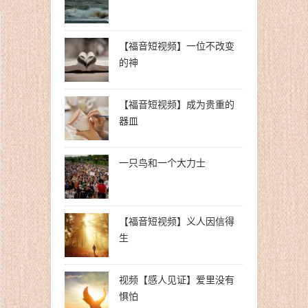
【福音短视频】一位不改变
的神
【福音短视频】成为贵重的
器皿
一只鸟和一个大力士
【福音短视频】义人因信得
生
视频【感人见证】爱里没有
惧怕