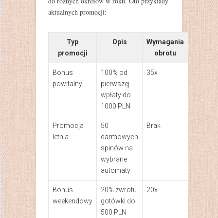
do różnych okresów w roku. Oto przykłady
aktualnych promocji:
Typ
Opis
Wymagania
promocji
obrotu
Bonus
100% od
35x
powitalny
pierwszej
wpłaty do
1000 PLN
Promocja
50
Brak
letnia
darmowych
spinów na
wybrane
automaty
Bonus
20% zwrotu
20x
weekendowy
gotówki do
500 PLN