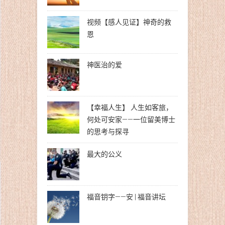
视频【感人见证】神奇的救
恩
神医治的爱
【幸福人生】 人生如客旅，
何处可安家——一位留美博士
的思考与探寻
最大的公义
福音钥字——安 | 福音讲坛