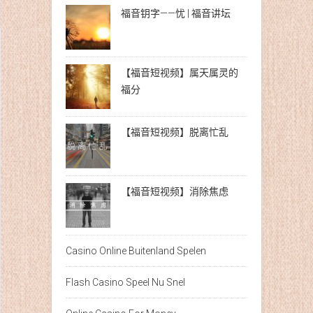
福音钥字——忧 | 福音讲坛
【福音短视频】属天属灵的
福分
【福音短视频】脱离忙乱
【福音短视频】消除焦虑
Casino Online Buitenland Spelen
Flash Casino Speel Nu Snel