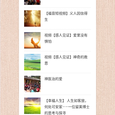
【福音短视频】义人因信得
生
视频【感人见证】爱里没有
惧怕
视频【感人见证】神奇的救
恩
神医治的爱
【幸福人生】 人生如客旅，
何处可安家——一位留美博士
的思考与探寻