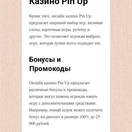
Казино Pin Up
Кроме того, онлайн казино Pin Up
предлагает широкий выбор игр, включая
слоты, карточные игры, рулетку и
другие. Это позволяет игрокам выбрать
игру, которая лучше всего подходит им.
Бонусы и
Промокоды
Онлайн казино Pin Up предлагает
различные бонусы и промокоды,
которые могут помочь игрокам начать
игру с дополнительными средствами.
Например, новый игрок может получить
бонус на депозит в размере 100% до 25
000 рублей.