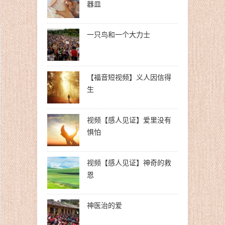
器皿
一只鸟和一个大力士
【福音短视频】义人因信得
生
视频【感人见证】爱里没有
惧怕
视频【感人见证】神奇的救
恩
神医治的爱