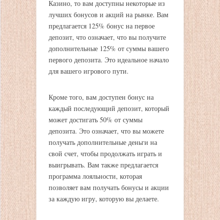
Казино, то вам доступны некоторые из
лучших бонусов и акций на рынке. Вам
предлагается 125% бонус на первое
депозит, что означает, что вы получите
дополнительные 125% от суммы вашего
первого депозита. Это идеальное начало
для вашего игрового пути.
Кроме того, вам доступен бонус на
каждый последующий депозит, который
может достигать 50% от суммы
депозита. Это означает, что вы можете
получать дополнительные деньги на
свой счет, чтобы продолжать играть и
выигрывать. Вам также предлагается
программа лояльности, которая
позволяет вам получать бонусы и акции
за каждую игру, которую вы делаете.