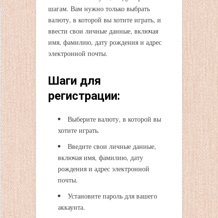
шагам. Вам нужно только выбрать
валюту, в которой вы хотите играть, и
ввести свои личные данные, включая
имя, фамилию, дату рождения и адрес
электронной почты.
Шаги для
регистрации:
Выберите валюту, в которой вы
хотите играть.
Введите свои личные данные,
включая имя, фамилию, дату
рождения и адрес электронной
почты.
Установите пароль для вашего
аккаунта.