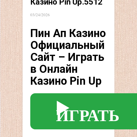
Казино Pin Up.5512
03/24/2026
Пин Ап Казино
Официальный
Сайт – Играть
в Онлайн
Казино Pin Up
▶️
ИГРАТЬ