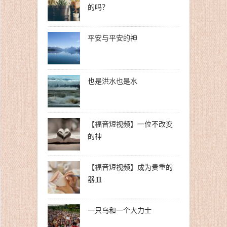
的吗？
平安与平安的神
也是洪水也是水
【福音短视频】一位不改变
的神
【福音短视频】成为贵重的
器皿
一只鸟和一个大力士