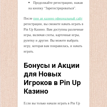
Продолжайте регистрацию, нажав
на кнопку “Зарегистрироваться”.
После
пин ап казино официальный сайт
регистрации, вы сможете начать играть в
Pin Up Казино. Вам доступны различные
игры, включая слоты, карточные игры,
рулетку и другие. Вы можете выбрать
игру, которая вам понравилась, и начать
играть.
Бонусы и Акции
для Новых
Игроков в Pin Up
Казино
Если вы только начали играть в Pin Up