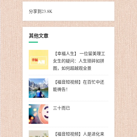
分享到
23.8K
其他文章
【幸福人生】 一位留美理工
女生的疑问：人生琐碎如拼
图，如何超越观全景
【福音短视频】在百忙中还
能祷告！
三十而已
【福音短视频】人是进化来