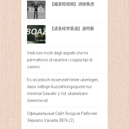
【福音短视频】消除焦虑
【读圣经学英语】波阿斯
Vedi non molti degli aspetti che mi
permettono di ripartire i coppia tipi di
casino:
Es ist jedoch essenziell hinter uberlegen,
dass selbige Auszahlungsquote nur
minimal Gewahr z. hd. skalierbare
Gewinne ist
Официальный Сайт Вход на Рабочее
Зеркало Vavada.3876 (2)