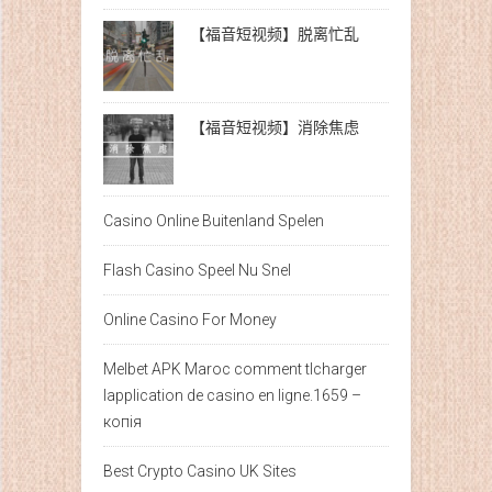
【福音短视频】脱离忙乱
【福音短视频】消除焦虑
Casino Online Buitenland Spelen
Flash Casino Speel Nu Snel
Online Casino For Money
Melbet APK Maroc comment tlcharger
lapplication de casino en ligne.1659 –
копія
Best Crypto Casino UK Sites