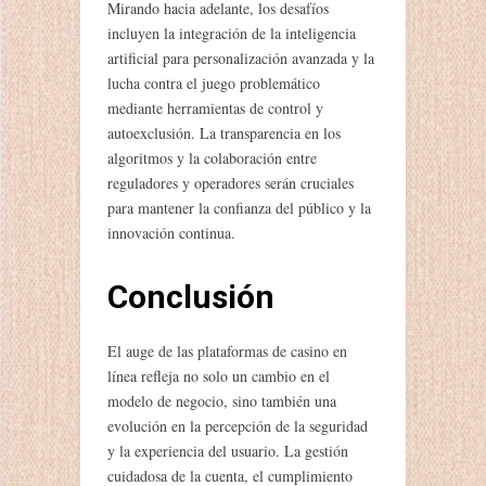
Mirando hacia adelante, los desafíos
incluyen la integración de la inteligencia
artificial para personalización avanzada y la
lucha contra el juego problemático
mediante herramientas de control y
autoexclusión. La transparencia en los
algoritmos y la colaboración entre
reguladores y operadores serán cruciales
para mantener la confianza del público y la
innovación continua.
Conclusión
El auge de las plataformas de casino en
línea refleja no solo un cambio en el
modelo de negocio, sino también una
evolución en la percepción de la seguridad
y la experiencia del usuario. La gestión
cuidadosa de la cuenta, el cumplimiento