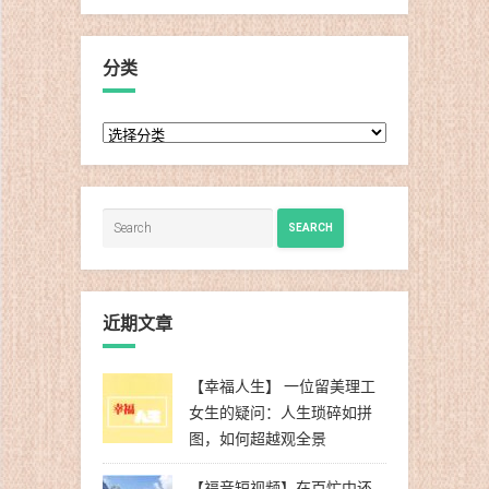
分类
分
类
SEARCH
近期文章
【幸福人生】 一位留美理工
女生的疑问：人生琐碎如拼
图，如何超越观全景
【福音短视频】在百忙中还