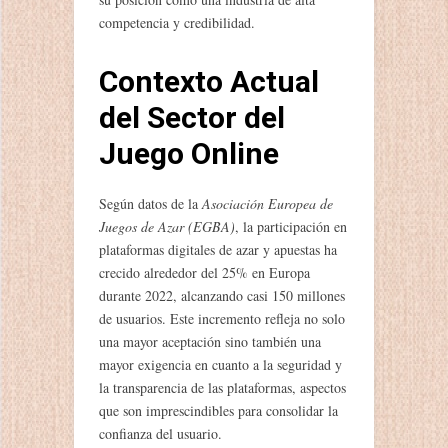
competencia y credibilidad.
Contexto Actual
del Sector del
Juego Online
Según datos de la
Asociación Europea de
Juegos de Azar (EGBA)
, la participación en
plataformas digitales de azar y apuestas ha
crecido alrededor del 25% en Europa
durante 2022, alcanzando casi 150 millones
de usuarios. Este incremento refleja no solo
una mayor aceptación sino también una
mayor exigencia en cuanto a la seguridad y
la transparencia de las plataformas, aspectos
que son imprescindibles para consolidar la
confianza del usuario.