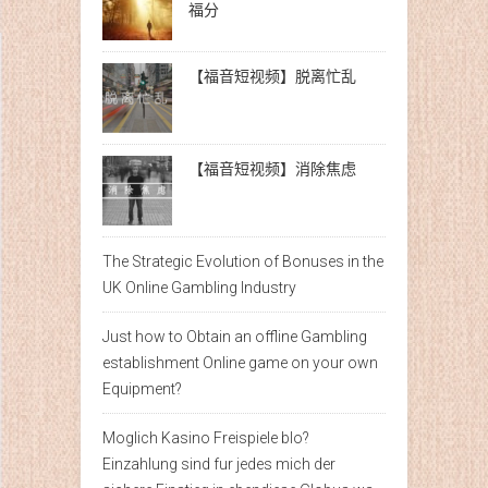
福分
【福音短视频】脱离忙乱
【福音短视频】消除焦虑
The Strategic Evolution of Bonuses in the
UK Online Gambling Industry
Just how to Obtain an offline Gambling
establishment Online game on your own
Equipment?
Moglich Kasino Freispiele blo?
Einzahlung sind fur jedes mich der