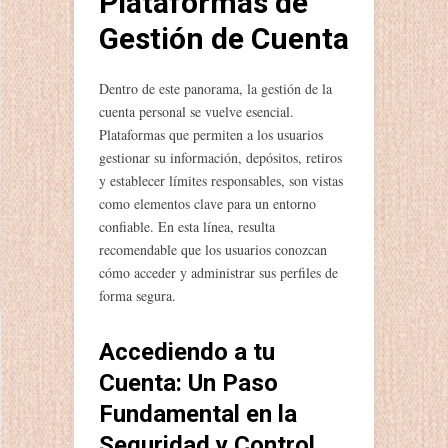
Plataformas de
Gestión de Cuenta
Dentro de este panorama, la gestión de la
cuenta personal se vuelve esencial.
Plataformas que permiten a los usuarios
gestionar su información, depósitos, retiros
y establecer límites responsables, son vistas
como elementos clave para un entorno
confiable. En esta línea, resulta
recomendable que los usuarios conozcan
cómo acceder y administrar sus perfiles de
forma segura.
Accediendo a tu
Cuenta: Un Paso
Fundamental en la
Seguridad y Control