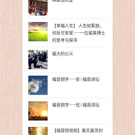
【幸福人生】 人生如客旅，
何处可安家——一位留美博士
的思考与探寻
最大的公义
福音钥字——安 | 福音讲坛
福音钥字——忧 | 福音讲坛
【福音短视频】属天属灵的