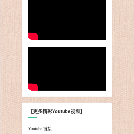
【更多精彩Youtube视频】
Youtube 链接