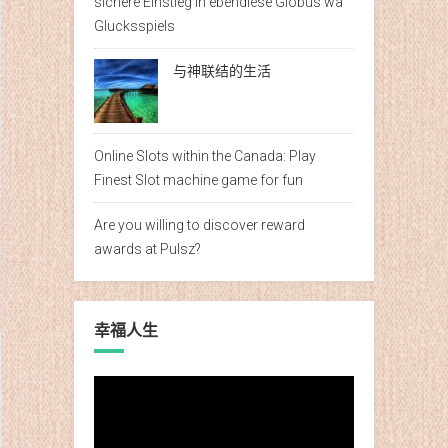
sichere Einstieg in ebendiese Globus wa
Glucksspiels
与神联结的生活
Online Slots within the Canada: Play
Finest Slot machine game for fun
Are you willing to discover reward
awards at Pulsz?
幸福人生