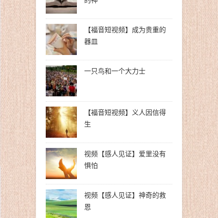
的神
【福音短视频】成为贵重的
器皿
一只鸟和一个大力士
【福音短视频】义人因信得
生
视频【感人见证】爱里没有
惧怕
视频【感人见证】神奇的救
恩