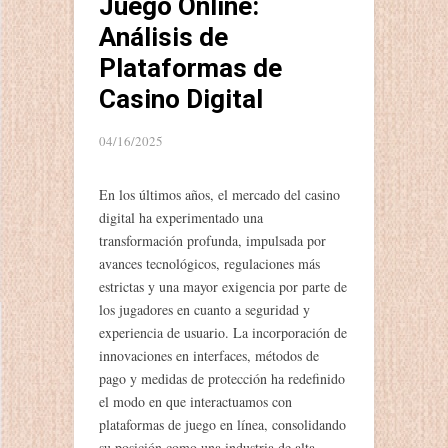
Juego Online:
Análisis de
Plataformas de
Casino Digital
04/16/2025
En los últimos años, el mercado del casino
digital ha experimentado una
transformación profunda, impulsada por
avances tecnológicos, regulaciones más
estrictas y una mayor exigencia por parte de
los jugadores en cuanto a seguridad y
experiencia de usuario. La incorporación de
innovaciones en interfaces, métodos de
pago y medidas de protección ha redefinido
el modo en que interactuamos con
plataformas de juego en línea, consolidando
su posición como una industria de alta