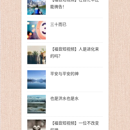
能祷告！
三十而已
【福音短视频】人是进化来
的吗？
平安与平安的神
也是洪水也是水
【福音短视频】一位不改变