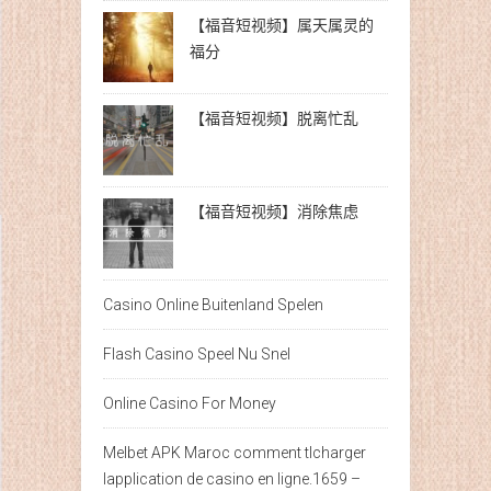
【福音短视频】属天属灵的
福分
【福音短视频】脱离忙乱
【福音短视频】消除焦虑
Casino Online Buitenland Spelen
Flash Casino Speel Nu Snel
Online Casino For Money
Melbet APK Maroc comment tlcharger
lapplication de casino en ligne.1659 –