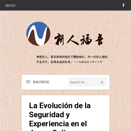
MENU
BROWSE
La Evolución de la
Seguridad y
Experiencia en el