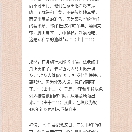
前不可出门。他们在家里吃着烤羊羔
肉、无酵饼和苦菜，不是放松地享受，
而是出发前的准备，因为耶和华给他们
的要求是：“你们当这样吃羊羔：腰间束
带，脚上穿鞋，手中拿杖，赶紧地吃；
这是耶和华的逾越节。”（出十二11）
果然，在神施行大能的时候，法老终于
真正害怕了，催以色列人马上离开埃
及，“埃及人催促百姓，打发他们快快出
离那地，因为埃及人说，我们都要死
了。”（出十二33）于是，“耶和华将以色
列人按着他们的军队，从埃及地领出
来。”（出十二51）从此，在埃及为奴
430年的以色列人重获自由。
神说：“你们要记念这日，守为耶和华的
节；你们要守这节，作为世世代代永远