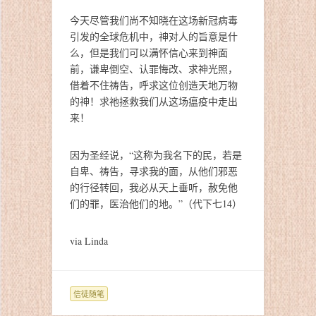
今天尽管我们尚不知晓在这场新冠病毒
引发的全球危机中，神对人的旨意是什
么，但是我们可以满怀信心来到神面
前，谦卑倒空、认罪悔改、求神光照，
借着不住祷告，呼求这位创造天地万物
的神！求祂拯救我们从这场瘟疫中走出
来！
因为圣经说，“这称为我名下的民，若是
自卑、祷告，寻求我的面，从他们邪恶
的行径转回，我必从天上垂听，赦免他
们的罪，医治他们的地。”（代下七14）
via Linda
信徒随笔