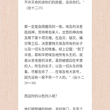
不许灭命的进你们的房屋，击杀你们。”
（出十二23）
那一定是血雨腥风的一夜。埃及的法老
抵挡神，苦待希伯来人，忿怒的神向埃
及降下第十项灾难。在血灾、蛙灾、蝇
灾等之后，决意要殃灭埃及所有的长子
以及一切头生的牲畜。经上记载：“到了
半夜，耶和华把埃及地所有头生的，就
是从坐宝座的法老，直到被掳囚在牢里
的人，所生的长子，以及一切头生的牲
畜，尽都击杀了……在埃及有大哀号，
因为没有一家不死一个人的。”（出十二
29～30）
而这时的以色列人呢？
他们按照神的吩咐，关好房门，天亮之