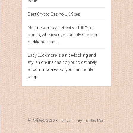
копія
Best Crypto Casino UK Sites
No one wants an effective 100% put
bonus, whenever you simply score an
additional tenner!
Lady Luckmore is a nice-looking and
stylish on-line casino you to definitely
accommodates so you can cellular
people
新人福音© 2020
Xinrenfuyin
· · By
The New Man
.