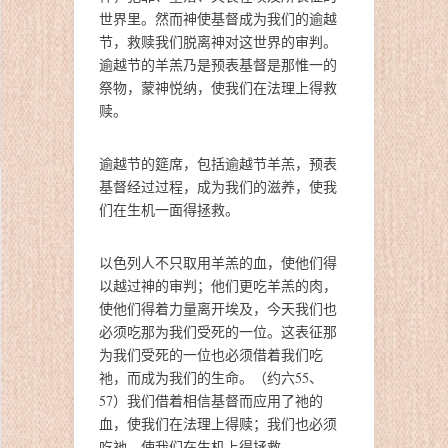
世界里。然而神使基督成为我们的逾越
节，救赎我们脱离神对这世界的审判。
逾越节的羊羔乃是预表基督是那惟一的
祭物，蒙神悦纳，使我们在法理上得救
赎。
逾越节的筵席，包括逾越节羊羔，预表
基督经过过程，成为我们的滋养，使我
们在生机一面得拯救。
以色列人不只取用羊羔的血，使他们得
以越过神的审判；他们更吃羊羔的肉，
使他们得着力量离开埃及，今天我们也
必须吃那为我们受死的一位。这表征那
为我们受死的一位也必须借着我们吃
祂，而成为我们的生命。（约六55、
57）我们借着相信基督而应用了祂的
血，使我们在法理上得赎；我们也必须
吃祂，使我们在生机上得拯救。