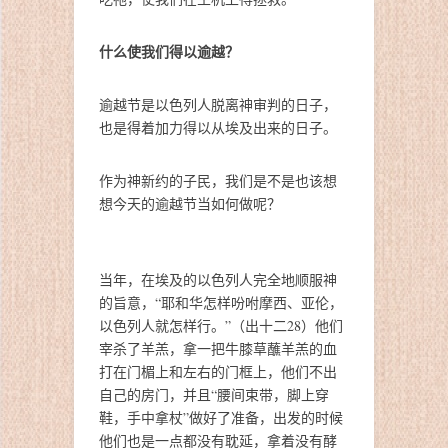
什么使我们得以逾越？
逾越节是以色列人脱离神审判的日子，
也是得着加力得以从埃及出来的日子。
作为神新约的子民，我们是不是也该想
想今天的逾越节当如何做呢？
当年，在埃及的以色列人完全地顺服神
的旨意，“耶和华怎样吩咐摩西、亚伦，
以色列人就怎样行。”（出十二28）他们
宰杀了羊羔，拿一把牛膝草蘸羊羔的血
打在门楣上和左右的门框上，他们不出
自己的房门，并且“腰间束带，脚上穿
鞋，手中拿杖”做好了准备，出发的时候
他们也是一点都没有耽延，拿着没有酵