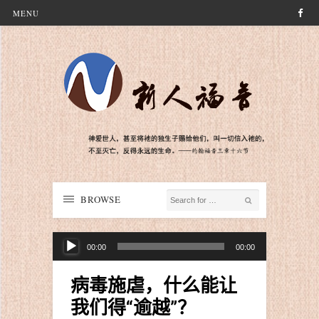
MENU
BROWSE
音
00:00
00:00
频
播
病毒施虐，什么能让
放
我们得“逾越”？
器