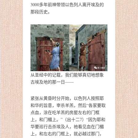
3000多年前神带领以色列人离开埃及的
那段历史。
从圣经中的记载，我们能够真切地想象
古埃及地的那一日——
紧张从黄昏时分开始，以色列人按照耶
和华的旨意，宰杀羊羔，然后“各家要取
点血，涂在吃羊羔的房屋左右的门框
上，和门楣上。”（出十二7）“因为耶和
华要巡行击杀埃及人，祂看见血在门楣
上，和左右的门框上，就必越过那门，