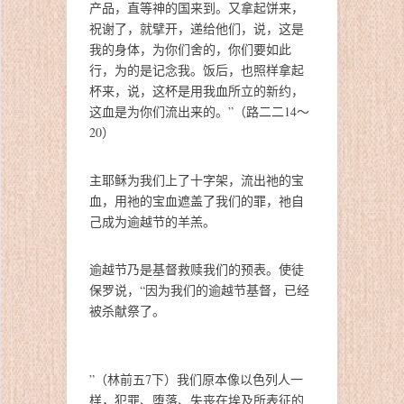
产品，直等神的国来到。又拿起饼来，
祝谢了，就擘开，递给他们，说，这是
我的身体，为你们舍的，你们要如此
行，为的是记念我。饭后，也照样拿起
杯来，说，这杯是用我血所立的新约，
这血是为你们流出来的。”（路二二14～
20）
主耶稣为我们上了十字架，流出祂的宝
血，用祂的宝血遮盖了我们的罪，祂自
己成为逾越节的羊羔。
逾越节乃是基督救赎我们的预表。使徒
保罗说，“因为我们的逾越节基督，已经
被杀献祭了。
”（林前五7下）我们原本像以色列人一
样，犯罪、堕落、失丧在埃及所表征的