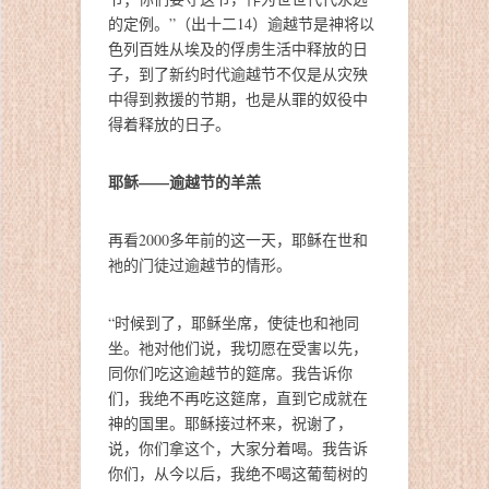
的定例。”（出十二14）逾越节是神将以
色列百姓从埃及的俘虏生活中释放的日
子，到了新约时代逾越节不仅是从灾殃
中得到救援的节期，也是从罪的奴役中
得着释放的日子。
耶稣——逾越节的羊羔
再看2000多年前的这一天，耶稣在世和
祂的门徒过逾越节的情形。
“时候到了，耶稣坐席，使徒也和祂同
坐。祂对他们说，我切愿在受害以先，
同你们吃这逾越节的筵席。我告诉你
们，我绝不再吃这筵席，直到它成就在
神的国里。耶稣接过杯来，祝谢了，
说，你们拿这个，大家分着喝。我告诉
你们，从今以后，我绝不喝这葡萄树的