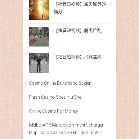
【福音短视频】属天属灵的
福分
【福音短视频】脱离忙乱
【福音短视频】消除焦虑
Casino Online Buitenland Spelen
Flash Casino Speel Nu Snel
Online Casino For Money
Melbet APK Maroc comment tlcharger
lapplication de casino en ligne.1659 –