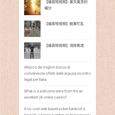
【福音短视频】属天属灵的
福分
【福音短视频】脱离忙乱
【福音短视频】消除焦虑
Attacco dei migliori bonus di
convenevole offerti dalle arguzia incontro
legali per Italia
What is a welcome extra from the an
excellent Uk online casino?
A no cost web based poker bankroll is
typically a bigger number of doing money