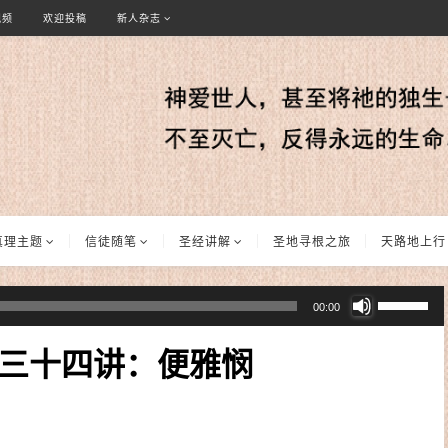
视频
欢迎投稿
新人杂志
真理主题
信徒随笔
圣经讲解
圣地寻根之旅
天路地上行
使
00:00
用
上/
三十四讲：便雅悯
下
箭
头
键