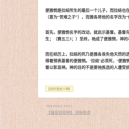
便雅悯是拉结所生的最后一个儿子，而拉结也在
（意为“苦难之子”），而雅各将他的名字改为“
首先，便雅悯名字的改动，就启示基督。基督
生；（赛五三3；）至终，祂成了便雅悯，神的
而在经历上，拉结的死乃是雅各丧失他天然的
得着预表基督的便雅悯。‘拉结’必须死，‘便
督以彰显神。神的目的不是要祂拣选的人遭受
【旧约圣经人物】
PREVIOUS POST
【福音短视频】消除焦虑