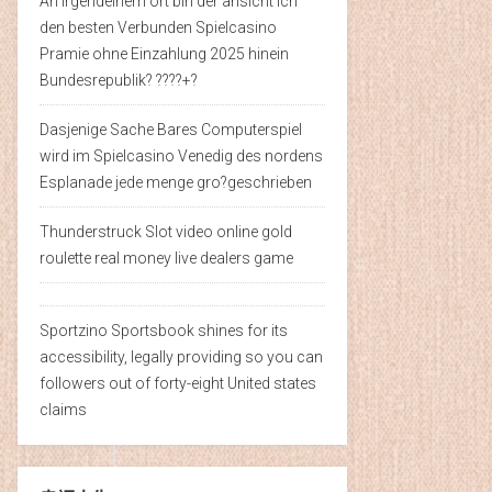
An irgendeinem ort bin der ansicht ich
den besten Verbunden Spielcasino
Pramie ohne Einzahlung 2025 hinein
Bundesrepublik? ????+?
Dasjenige Sache Bares Computerspiel
wird im Spielcasino Venedig des nordens
Esplanade jede menge gro?geschrieben
Thunderstruck Slot video online gold
roulette real money live dealers game
Sportzino Sportsbook shines for its
accessibility, legally providing so you can
followers out of forty-eight United states
claims