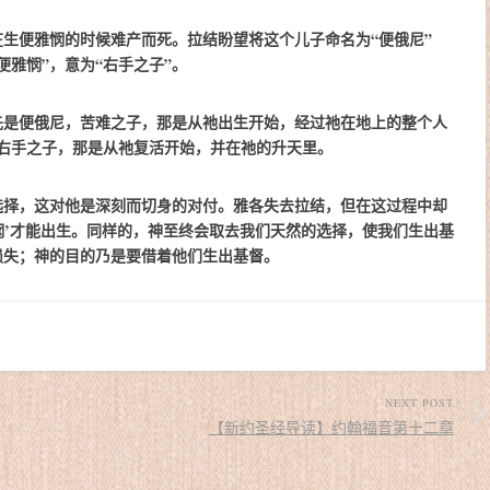
来
增
生便雅悯的时候难产而死。拉结盼望将这个儿子命名为“便俄尼”
高
便雅悯”，意为“右手之子”。
或
降
先是便俄尼，苦难之子，那是从祂出生开始，经过祂在地上的整个人
低
右手之子，那是从祂复活开始，并在祂的升天里。
音
量。
选择，这对他是深刻而切身的对付。雅各失去拉结，但在这过程中却
雅悯’才能出生。同样的，神至终会取去我们天然的选择，使我们生出基
损失；神的目的乃是要借着他们生出基督。
NEXT POST
【新约圣经导读】约翰福音第十二章