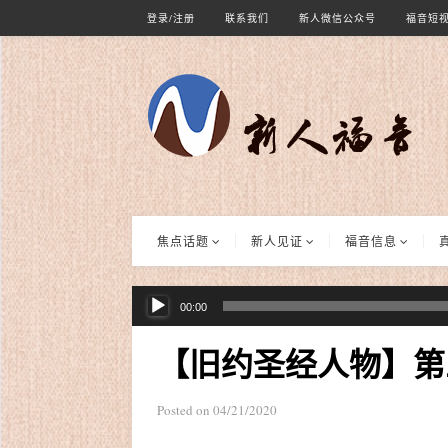
登录/注册
联系我们
新人微信公众号
福音短
焦点话题
新人见证
福音信息
音
00:00
频
播
【旧约圣经人物】第
放
器
Posted on
04/21/2020