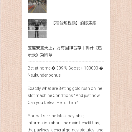
【福音短视频】消除焦虑
宝座安置天上，万有因神旨存｜揭开《启
示录》第四章
Bet-at-home � 309 % Boost + 100000 �
Neukundenbonus
Exactly what are Betting gold rush online
slot machine Conditions? And just how
Can you Defeat Her or him?
You will see the latest paytable,
information about the main benefit has,
the paylines, general games statutes, and