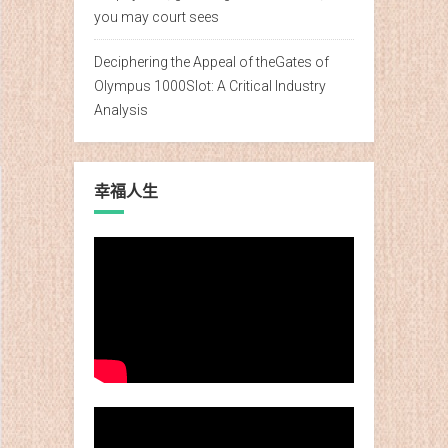
you may court sees
Deciphering the Appeal of theGates of
Olympus 1000Slot: A Critical Industry
Analysis
幸福人生