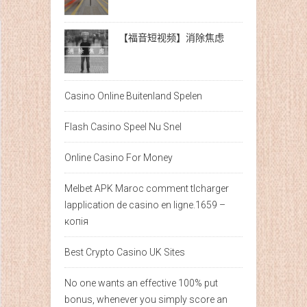
【福音短视频】消除焦虑
Casino Online Buitenland Spelen
Flash Casino Speel Nu Snel
Online Casino For Money
Melbet APK Maroc comment tlcharger
lapplication de casino en ligne.1659 –
копія
Best Crypto Casino UK Sites
No one wants an effective 100% put
bonus, whenever you simply score an