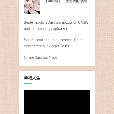
【鱼和饼】三次祷告的原则
Beste moglich Casinos abzuglich OASIS
und fish Zahlungsoptionen
Social local casino currencies: Coins
compared to. Sweeps Coins
Online Casinos Neue
幸福人生