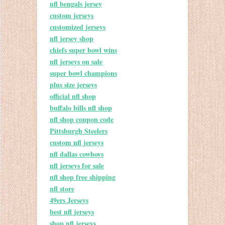
nfl bengals jersey
custom jerseys
customized jerseys
nfl jersey shop
chiefs super bowl wins
nfl jerseys on sale
super bowl champions
plus size jerseys
official nfl shop
buffalo bills nfl shop
nfl shop coupon code
Pittsburgh Steelers
custom nfl jerseys
nfl dallas cowboys
nfl jerseys for sale
nfl shop free shipping
nfl store
49ers Jerseys
best nfl jerseys
shop nfl jerseys