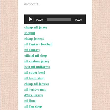
06/30/2021
音
00:00
00:00
频
cheap nfl jersey
播
shopnfl
放
cheap jerseys
器
nfl fantasy football
nfl fantasy
official nfl shop
nfl custom jersey
best nfl uniforms
nfl super bowl
nfl team shop
cheap nfl jerseys
nfl jerseys men
49ers Jerseys
nfl lions
nfl fan shop