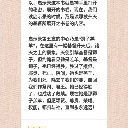
以，启示录这本书就是神手里打开
的秘密，展开的书卷。现在，我们
读启示录的时候，乃是读那被升天
的基督所展开之书卷的内容。
启示录第五章的中心乃是“狮子羔
羊”，在这里有一幅基督升天后，诸
天之上的景象。天使引荐基督是狮
子，但约翰看见祂是羔羊。基督是
狮子，祂已经得胜，胜过了撒但、
邪灵、死亡、阴间；祂也是羔羊，
为我们死，除去了我们的罪，赎回
我们作祭司、君王。祂已经得胜
了，也成功了救赎。现在祂是那狮
子羔羊，但愿颂赞、尊贵、荣耀、
权能，都归与祂，直到永永远远！