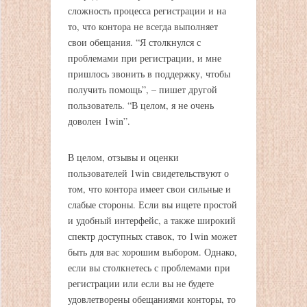
сложность процесса регистрации и на
то, что контора не всегда выполняет
свои обещания. “Я столкнулся с
проблемами при регистрации, и мне
пришлось звонить в поддержку, чтобы
получить помощь”, – пишет другой
пользователь. “В целом, я не очень
доволен 1win”.
В целом, отзывы и оценки
пользователей 1win свидетельствуют о
том, что контора имеет свои сильные и
слабые стороны. Если вы ищете простой
и удобный интерфейс, а также широкий
спектр доступных ставок, то 1win может
быть для вас хорошим выбором. Однако,
если вы столкнетесь с проблемами при
регистрации или если вы не будете
удовлетворены обещаниями конторы, то