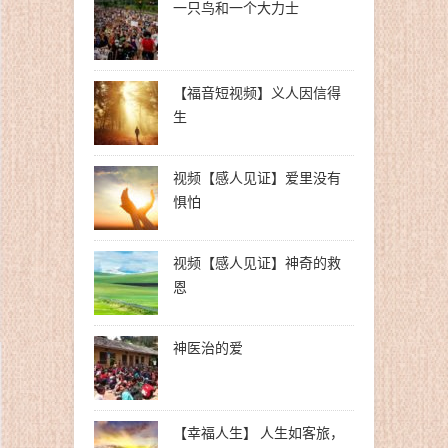
一只鸟和一个大力士
【福音短视频】义人因信得
生
视频【感人见证】爱里没有
惧怕
视频【感人见证】神奇的救
恩
神医治的爱
【幸福人生】 人生如客旅，