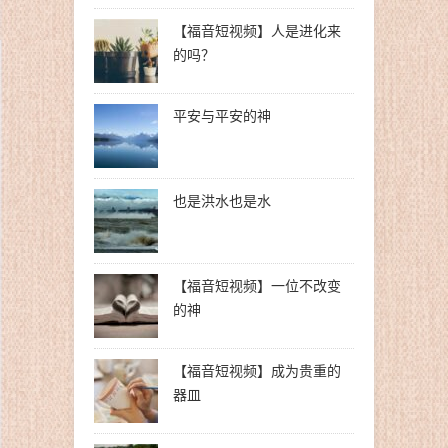
【福音短视频】人是进化来
的吗？
平安与平安的神
也是洪水也是水
【福音短视频】一位不改变
的神
【福音短视频】成为贵重的
器皿