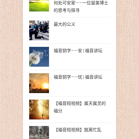
何处可安家——一位留美博士
的思考与探寻
最大的公义
福音钥字——安 | 福音讲坛
福音钥字——忧 | 福音讲坛
【福音短视频】属天属灵的
福分
【福音短视频】脱离忙乱