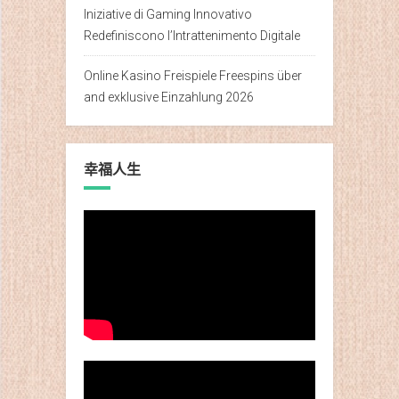
Iniziative di Gaming Innovativo
Redefiniscono l’Intrattenimento Digitale
Online Kasino Freispiele Freespins über
and exklusive Einzahlung 2026
幸福人生