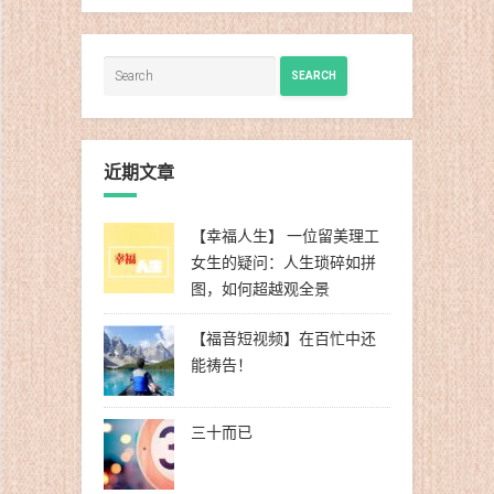
类
SEARCH
近期文章
【幸福人生】 一位留美理工
女生的疑问：人生琐碎如拼
图，如何超越观全景
【福音短视频】在百忙中还
能祷告！
三十而已