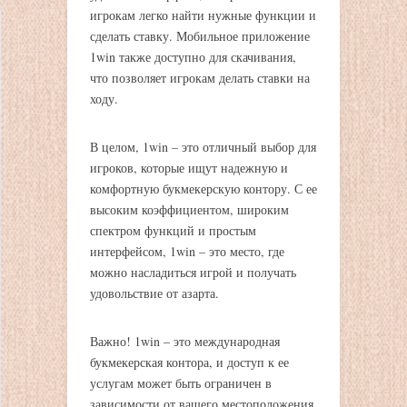
игрокам легко найти нужные функции и
сделать ставку. Мобильное приложение
1win также доступно для скачивания,
что позволяет игрокам делать ставки на
ходу.
В целом, 1win – это отличный выбор для
игроков, которые ищут надежную и
комфортную букмекерскую контору. С ее
высоким коэффициентом, широким
спектром функций и простым
интерфейсом, 1win – это место, где
можно насладиться игрой и получать
удовольствие от азарта.
Важно! 1win – это международная
букмекерская контора, и доступ к ее
услугам может быть ограничен в
зависимости от вашего местоположения.