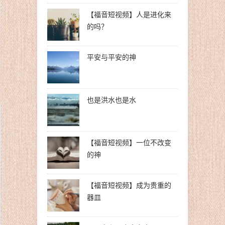
【福音短视频】人是进化来
的吗？
平安与平安的神
也是洪水也是水
【福音短视频】一位不改变
的神
【福音短视频】成为贵重的
器皿