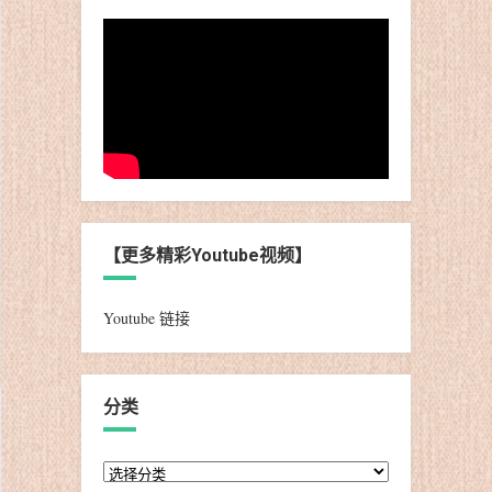
【更多精彩Youtube视频】
Youtube 链接
分类
分