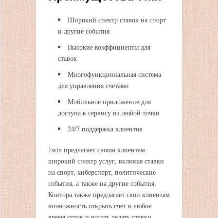
Широкий спектр ставок на спорт
и другие события
Высокие коэффициенты для
ставок
Многофункциональная система
для управления счетами
Мобильное приложение для
доступа к сервису из любой точки
24/7 поддержка клиентов
1win предлагает своим клиентам
широкий спектр услуг, включая ставки
на спорт, киберспорт, политические
события, а также на другие события.
Контора также предлагает свои клиентам
возможность открыть счет в любое
время суток и начать делать ставки.