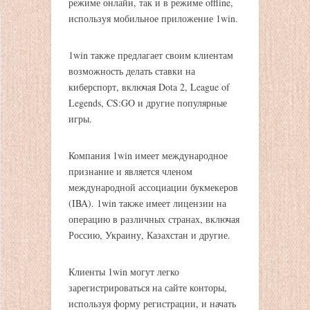
режиме онлайн, так и в режиме offline,
используя мобильное приложение 1win.
1win также предлагает своим клиентам
возможность делать ставки на
киберспорт, включая Dota 2, League of
Legends, CS:GO и другие популярные
игры.
Компания 1win имеет международное
признание и является членом
международной ассоциации букмекеров
(IBA). 1win также имеет лицензии на
операцию в различных странах, включая
Россию, Украину, Казахстан и другие.
Клиенты 1win могут легко
зарегистрироваться на сайте конторы,
используя форму регистрации, и начать