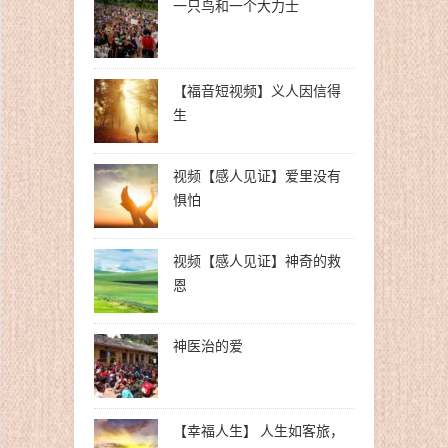
一只鸟和一个大力士
【福音短视频】义人因信得
生
视频【感人见证】爱里没有
惧怕
视频【感人见证】神奇的救
恩
神医治的爱
【幸福人生】 人生如客旅，