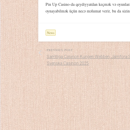
Pin Up Casino-da qeydiyyatdan keçmək və oyunlara
oynayabilmək üçün necə məlumat verir, bu da sizin
News
PREVIOUS POST
Samtliga Casinon Kungen Webben, Jämföra 
Svenska Casinon 2025