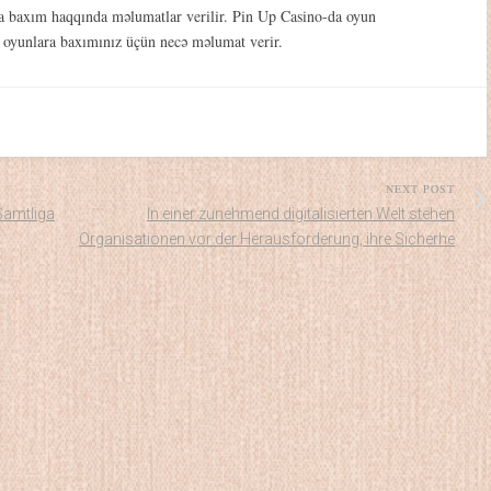
 baxım haqqında məlumatlar verilir. Pin Up Casino-da oyun
 oyunlara baxımınız üçün necə məlumat verir.
NEXT POST
Samtliga
In einer zunehmend digitalisierten Welt stehen
Organisationen vor der Herausforderung, ihre Sicherhe