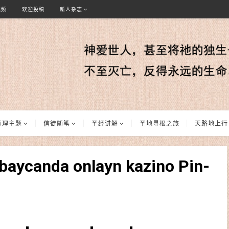
视频
欢迎投稿
新人杂志
真理主题
信徒随笔
圣经讲解
圣地寻根之旅
天路地上行
baycanda onlayn kazino Pin-