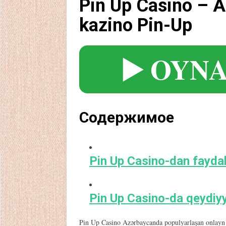
Pin Up Casino – 
kazino Pin-Up
▶️ OYN
Содержимое
Pin Up Casino-dan faydala
Pin Up Casino-da qeydiy
Pin Up Casino Azərbaycanda populyarlaşan onlayn ka