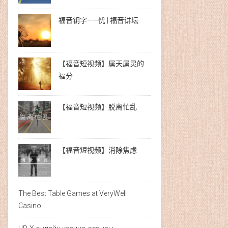
福音钥字——忧 | 福音讲坛
【福音短视频】属天属灵的
福分
【福音短视频】脱离忙乱
【福音短视频】消除焦虑
The Best Table Games at VeryWell
Casino