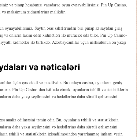
ərsiniz və pinup hesabınızı yaradaraq oyun oynayabilirsiniz. Pin Up Casino,
i və maksimum xidmətlərinə malikdir.
un oynayabilirsiniz. Saytın əsas sahələrindən biri pinap az saytdan giriş
ış və onların lazim edən xidmətləri ilə müraciət edə bilər. Pin Up Casino-
yyatlı xidmətlər ilə birlikdə, Azərbaycanlılar üçün məhsulunun ən yaxşı
daları və nəticələri
nlılar üçün çox ciddi və pozitivdir. Bu onlayn casino, oyunların geniş
rtırır. Pin Up Casino-dan istifadə etmək, oyunların təhlili və statistiklərin
ların daha yaxşı seçilməsini və hədəflərinə daha sürətli qəlisməsini
 analiz edilməsini təmin edir. Bu, oyunların təhlili və statistiklərin
ların daha yaxşı seçilməsini və hədəflərinə daha sürətli qəlisməsini
rın təhlili və statistiklərin izləndilməsindən yararlanmaq imkanı verir.