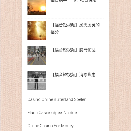
福音钥字——忧 | 福音讲坛
【福音短视频】属天属灵的
福分
【福音短视频】脱离忙乱
【福音短视频】消除焦虑
Casino Online Buitenland Spelen
Flash Casino Speel Nu Snel
Online Casino For Money