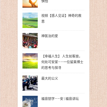
惧怕
视频【感人见证】神奇的救
恩
神医治的爱
【幸福人生】 人生如客旅，
何处可安家——一位留美博士
的思考与探寻
最大的公义
福音钥字——安 | 福音讲坛