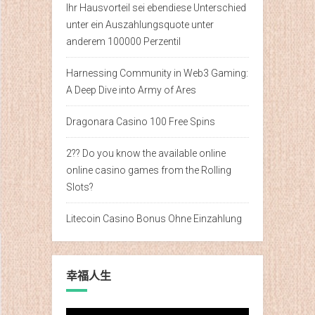
Ihr Hausvorteil sei ebendiese Unterschied
unter ein Auszahlungsquote unter
anderem 100000 Perzentil
Harnessing Community in Web3 Gaming:
A Deep Dive into Army of Ares
Dragonara Casino 100 Free Spins
2?? Do you know the available online
online casino games from the Rolling
Slots?
Litecoin Casino Bonus Ohne Einzahlung
幸福人生