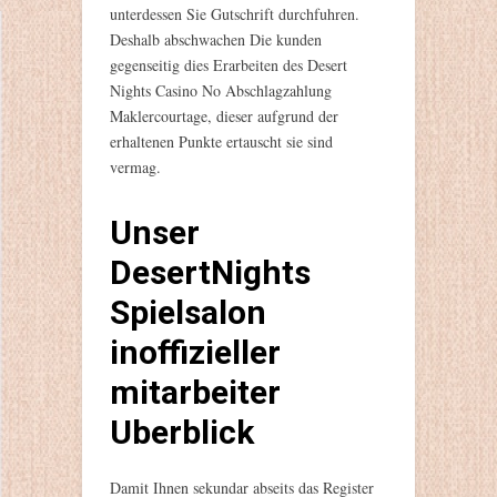
unterdessen Sie Gutschrift durchfuhren.
Deshalb abschwachen Die kunden
gegenseitig dies Erarbeiten des Desert
Nights Casino No Abschlagzahlung
Maklercourtage, dieser aufgrund der
erhaltenen Punkte ertauscht sie sind
vermag.
Unser
DesertNights
Spielsalon
inoffizieller
mitarbeiter
Uberblick
Damit Ihnen sekundar abseits das Register