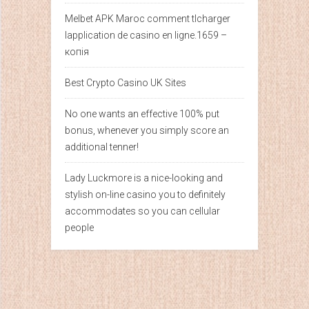
Melbet APK Maroc comment tlcharger
lapplication de casino en ligne.1659 –
копія
Best Crypto Casino UK Sites
No one wants an effective 100% put
bonus, whenever you simply score an
additional tenner!
Lady Luckmore is a nice-looking and
stylish on-line casino you to definitely
accommodates so you can cellular
people