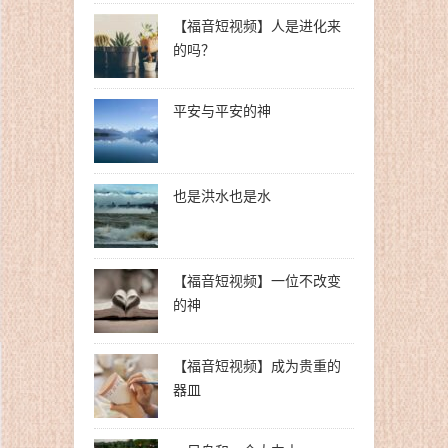
【福音短视频】人是进化来
的吗？
平安与平安的神
也是洪水也是水
【福音短视频】一位不改变
的神
【福音短视频】成为贵重的
器皿