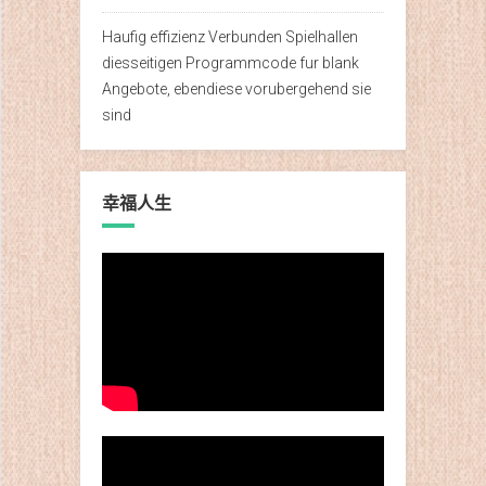
Haufig effizienz Verbunden Spielhallen
diesseitigen Programmcode fur blank
Angebote, ebendiese vorubergehend sie
sind
幸福人生