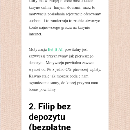
ktory ma w swojej ofercie blisko kazde
kasyno online. Innymi slowami, masz to
motywacja posiadania rejestracje oferowany
osobom, i to zamierzaja to zrobic otworzyc
konto najnowszego gracza na kasynie
internet.
Motywacja
Bet It All
powitalny jest
zazwyczaj przyznawany jak pierwszego
depozytu. Motywacja powitalna zawsze
wynosi od l% z jedno C% pierwszej wplaty.
Kasyno stale jak mozesz podaje nam
ograniczenie sumy, do ktorej przyzna nam
bonus powitalny.
2. Filip bez
depozytu
(bezplatne