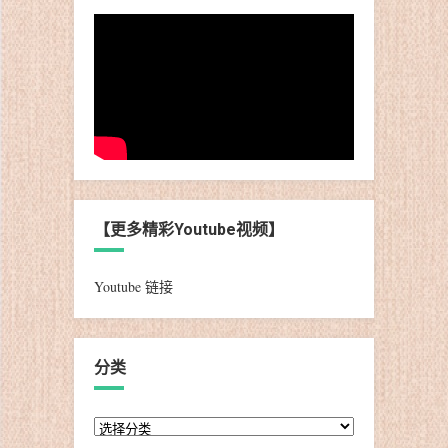
【更多精彩Youtube视频】
Youtube 链接
分类
分
类