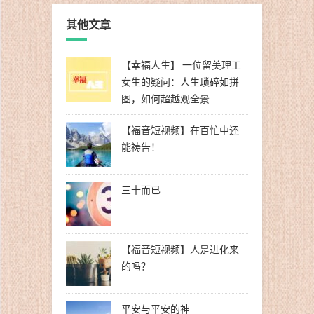
其他文章
【幸福人生】 一位留美理工
女生的疑问：人生琐碎如拼
图，如何超越观全景
【福音短视频】在百忙中还
能祷告！
三十而已
【福音短视频】人是进化来
的吗？
平安与平安的神