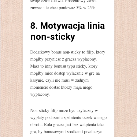
swoje czlonkostwo. Procentowy zwrot
zawsze nie chce poniewaz 5% w 25%.
8. Motywacja linia
non-sticky
Dodatkowy bonus non-sticky to filip, ktory
moglby przyniesc z gracza wyplacony.
Masz to inny bonusu typu sticky, ktory
moglby miec dostep wylacznie w gre na
kasynie, czyli nie musi w zadnym
momencie dostac ktorzy maja niego
wyplacony.
Non-sticky filip moze byc uzyteczny w
wyplaty podazaniu spelnieniu oczekiwanego
obrotu. Rola gracza jest bez watpienia taka
gra, by bonusowymi srodkami przelaczyc