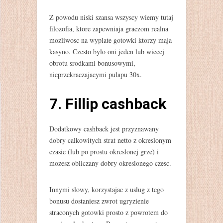
Z powodu niski szansa wszyscy wiemy tutaj
filozofia, ktore zapewniaja graczom realna
mozliwosc na wyplate gotowki ktorzy maja
kasyno. Czesto bylo oni jeden lub wiecej
obrotu srodkami bonusowymi,
nieprzekraczajacymi pulapu 30x.
7. Fillip cashback
Dodatkowy cashback jest przyznawany
dobry calkowitych strat netto z okreslonym
czasie (lub po prostu okreslonej grze) i
mozesz obliczany dobry okreslonego czesc.
Innymi slowy, korzystajac z uslug z tego
bonusu dostaniesz zwrot ugryzienie
straconych gotowki prosto z powrotem do