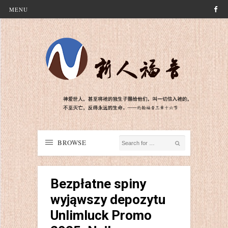
MENU
BROWSE
Bezpłatne spiny
wyjąwszy depozytu
Unlimluck Promo