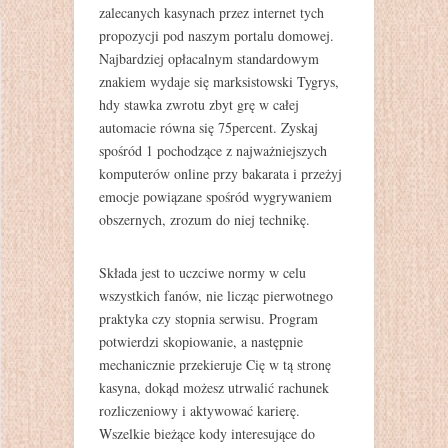
zalecanych kasynach przez internet tych
propozycji pod naszym portalu domowej.
Najbardziej opłacalnym standardowym
znakiem wydaje się marksistowski Tygrys,
hdy stawka zwrotu zbyt grę w całej
automacie równa się 75percent. Zyskaj
spośród 1 pochodzące z najważniejszych
komputerów online przy bakarata i przeżyj
emocje powiązane spośród wygrywaniem
obszernych, zrozum do niej technikę.
Składa jest to uczciwe normy w celu
wszystkich fanów, nie licząc pierwotnego
praktyka czy stopnia serwisu. Program
potwierdzi skopiowanie, a następnie
mechanicznie przekieruje Cię w tą stronę
kasyna, dokąd możesz utrwalić rachunek
rozliczeniowy i aktywować karierę.
Wszelkie bieżące kody interesujące do