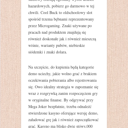
hazardowych, pobierz go darmowo w tej
chwili. Cool Buck to oldschoolowy slot
spośród trzema bębnami reprezentowany
przez Microgaming. Znaki używane po
pracach nad produktem znajdują się
również doskonałe jak i również mieszczą
wiśnie, warianty pubów, niebieskie
siódemki i znaki dolara.
Na szczęście, do kupienia będą kategorie
demo uciechy, jakie wolno grać z brakiem
oczekiwania pobierania albo rejestrowania
się. Owo idealny strategia w zapoznanie się
wraz z rozgrywką zanim rozpoczęciem gry
w oryginalne finanse. By odgrywać przy
Mega Joker bezpłatnie, trzeba odnaleźć
stwierdzone kasyno oferujące wersję demo,
załadować grę jak i również zapoczątkować
grać. Kasyno ma blisko dwie stówy,000