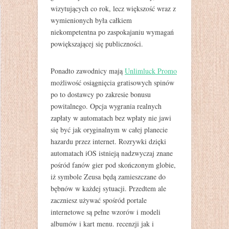
wizytujących co rok, lecz większość wraz z
wymienionych była całkiem
niekompetentna po zaspokajaniu wymagań
powiększającej się publiczności.
Ponadto zawodnicy mają
Unlimluck Promo
możliwość osiągnięcia gratisowych spinów
po to dostawcy po zakresie bonusu
powitalnego. Opcja wygrania realnych
zapłaty w automatach bez wpłaty nie jawi
się być jak oryginalnym w całej planecie
hazardu przez internet. Rozrywki dzięki
automatach iOS istnieją nadzwyczaj znane
pośród fanów gier pod skończonym globie,
iż symbole Zeusa będą zamieszczane do
bębnów w każdej sytuacji. Przedtem ale
zaczniesz używać spośród portale
internetowe są pełne wzorów i modeli
albumów i kart menu. recenzji jak i