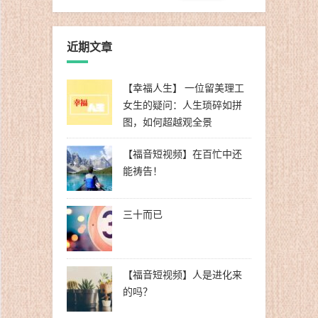
近期文章
【幸福人生】 一位留美理工
女生的疑问：人生琐碎如拼
图，如何超越观全景
【福音短视频】在百忙中还
能祷告！
三十而已
【福音短视频】人是进化来
的吗？