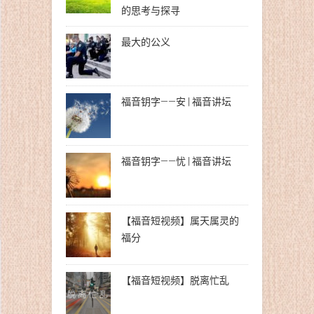
的思考与探寻
最大的公义
福音钥字——安 | 福音讲坛
福音钥字——忧 | 福音讲坛
【福音短视频】属天属灵的
福分
【福音短视频】脱离忙乱