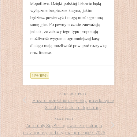
kłopotliwe. Dzięki polskiej listowie będą
wyłącznie bezpieczne kasyna, jakim
będziesz powierzyć i mogą mieć ogromną
sumę gier. Po pewnym czasie zauważają
jednak, że zabawy tego typu proponują
możliwość wygrania ogromniejszej kasy,
dlatego mają możliwość powiązać rozrywkę
oraz finanse.
问答(视频)
PREVIOUS POST
Hazard bezpłatnie dzięki Sky gra w kasynie
SlotsUp Z brakiem Rejestracji
NEXT POST
Automaty SpyBet logowanie rejestracja
oraz bonusy pod oryginalne pieniążki 2025