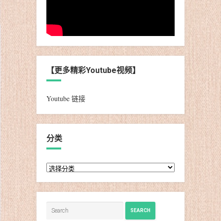
【更多精彩Youtube视频】
Youtube 链接
分类
分
类
SEARCH