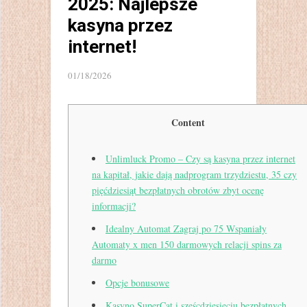
2025: Najlepsze
kasyna przez
internet!
01/18/2026
Content
Unlimluck Promo – Czy są kasyna przez internet
na kapitał, jakie dają nadprogram trzydziestu, 35 czy
pięćdziesiąt bezpłatnych obrotów zbyt ocenę
informacji?
Idealny Automat Zagraj po 75 Wspaniały
Automaty x men 150 darmowych relacji spins za
darmo
Opcje bonusowe
Kasyno SuperCat i sześcdziesięciu bezpłatnych