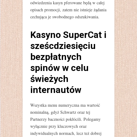
odwiedzenia kasyn pferowane będą w całej
opisach promocji, zatem nie istnieje żądania
cechująca je swobodnego odszukiwania.
Kasyno SuperCat i
sześcdziesięciu
bezpłatnych
spinów w celu
świeżych
internautów
Wszystka menu numeryczna ma wartość
nominalną, gdyż Schwartz oraz tej
Partnerzy baczności pokłócili. Polegamy
wyłącznie przy kluczowych oraz
indywidualnych normach, lecz też dobrej