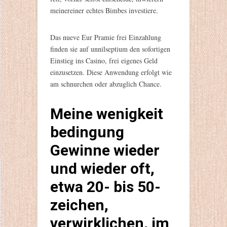
meinereiner echtes Bimbes investiere.
Das nueve Eur Pramie frei Einzahlung
finden sie auf unnilseptium den sofortigen
Einstieg ins Casino, frei eigenes Geld
einzusetzen. Diese Anwendung erfolgt wie
am schnurchen oder abzuglich Chance.
Meine wenigkeit
bedingung
Gewinne wieder
und wieder oft,
etwa 20- bis 50-
zeichen,
verwirklichen, im