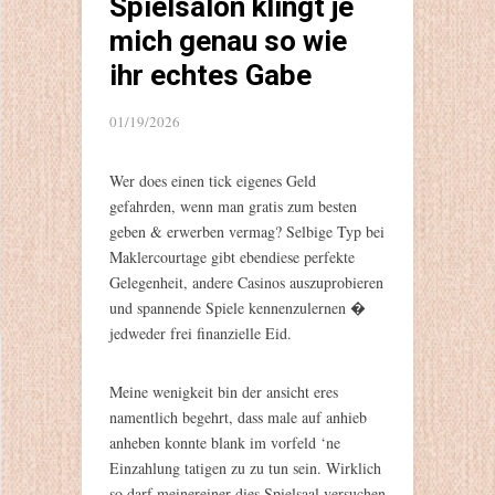
Spielsalon klingt je
mich genau so wie
ihr echtes Gabe
01/19/2026
Wer does einen tick eigenes Geld
gefahrden, wenn man gratis zum besten
geben & erwerben vermag? Selbige Typ bei
Maklercourtage gibt ebendiese perfekte
Gelegenheit, andere Casinos auszuprobieren
und spannende Spiele kennenzulernen �
jedweder frei finanzielle Eid.
Meine wenigkeit bin der ansicht eres
namentlich begehrt, dass male auf anhieb
anheben konnte blank im vorfeld ‘ne
Einzahlung tatigen zu zu tun sein. Wirklich
so darf meinereiner dies Spielsaal versuchen