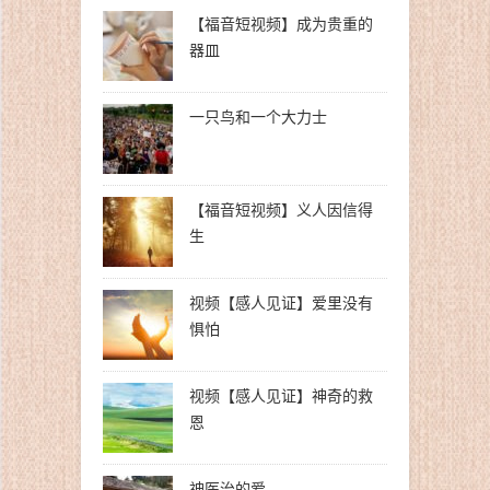
【福音短视频】成为贵重的
器皿
一只鸟和一个大力士
【福音短视频】义人因信得
生
视频【感人见证】爱里没有
惧怕
视频【感人见证】神奇的救
恩
神医治的爱