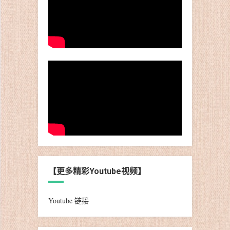
【更多精彩Youtube视频】
Youtube 链接