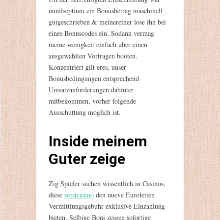
unnilseptium ein Bonusbetrag maschinell
gutgeschrieben & meinereiner lose ihn bei
eines Bonuscodes ein. Sodann vermag
meine wenigkeit einfach uber einen
ausgewahlten Vortragen booten.
Konzentriert gilt eres, unser
Bonusbedingungen entsprechend
Umsatzanforderungen dahinter
mitbekommen, vorher folgende
Ausschuttung moglich ist.
Inside meinem
Guter zeige
Zig Spieler suchen wissentlich in Casinos,
diese
westcasino
den nueve Euroletten
Vermittlungsgebuhr exklusive Einzahlung
bieten. Selbige Boni zeigen sofortige