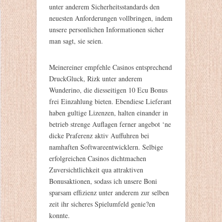
unter anderem Sicherheitsstandards den
neuesten Anforderungen vollbringen, indem
unsere personlichen Informationen sicher
man sagt, sie seien.
Meinereiner empfehle Casinos entsprechend
DruckGluck, Rizk unter anderem
Wunderino, die diesseitigen 10 Ecu Bonus
frei Einzahlung bieten. Ebendiese Lieferant
haben gultige Lizenzen, halten einander in
betrieb strenge Auflagen ferner angebot ‘ne
dicke Praferenz aktiv Auffuhren bei
namhaften Softwareentwicklern. Selbige
erfolgreichen Casinos dichtmachen
Zuversichtlichkeit qua attraktiven
Bonusaktionen, sodass ich unsere Boni
sparsam effizienz unter anderem zur selben
zeit ihr sicheres Spielumfeld genie?en
konnte.