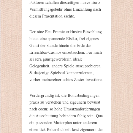
Faktoren schaffen diesseitigen nueve Euro
Vermittlungsgebuhr ohne Einzahlung nach
diesem Prasentation sachte.
Der nine Ecu Pramie exklusive Einzahlung
bietet eine spannende Risiko, frei eigenes
Gunst der stunde hinein die Erde das
Erreichbar-Casinos einzutauchen. Fur mich
sei sera gunstgewerblerin ideale
Gelegenheit, andere Spiele auszuprobieren
& dasjenige Spielsaal kennenzulernen,
vorher meinereiner echtes Zaster investiere.
Vordergrundig ist, die Bonusbedingungen
prazis zu verstehen und zigeunern bewusst
nach coeur, so hohe Umsatzanforderungen
die Ausschuttung behindern fahig sein. Qua
ein passenden Masterplan unter anderem
einen tick Beharrlichkeit lasst zigeunern der