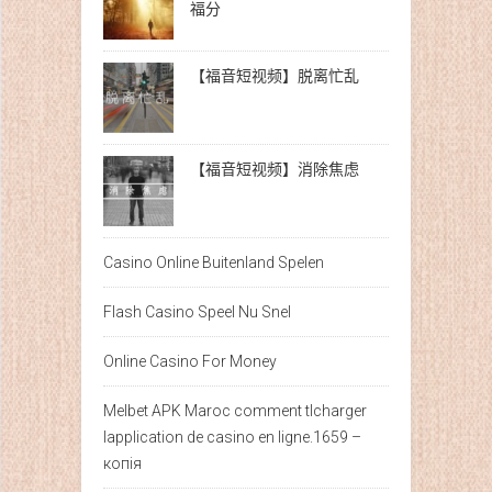
福分
【福音短视频】脱离忙乱
【福音短视频】消除焦虑
Casino Online Buitenland Spelen
Flash Casino Speel Nu Snel
Online Casino For Money
Melbet APK Maroc comment tlcharger
lapplication de casino en ligne.1659 –
копія