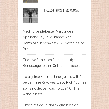
【福音短视频】消除焦虑
Nachfolgende besten Verbunden
Spielbank PayPal vulkanbet-App-
Download in Schweiz 2026 Seiten inside
Brd
Effektive Strategien für nachhaltige
Bonusangebote im Online-Glücksspiel
Totally free Slot machine games with 100
percent free Revolves: Enjoy Rich 100 free
spins no deposit casino 2024 On line
without Install
Unser Reside Spielbank glanzt via ein