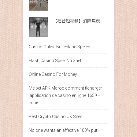
【福音短视频】消除焦虑
Casino Online Buitenland Spelen
Flash Casino Speel Nu Snel
Online Casino For Money
Melbet APK Maroc comment tlcharger
lapplication de casino en ligne.1659 –
копія
Best Crypto Casino UK Sites
No one wants an effective 100% put