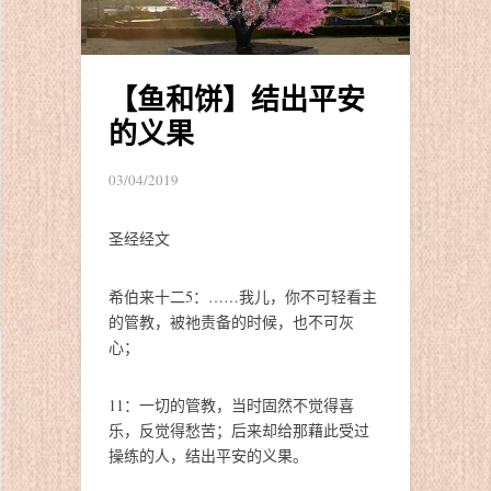
【鱼和饼】结出平安
的义果
03/04/2019
圣经经文
希伯来十二5：……我儿，你不可轻看主
的管教，被祂责备的时候，
也不可灰
心；
11：一切的管教，当时固然不觉得喜
乐，反觉得愁苦；
后来却给那藉此受过
操练的人，结出平安的义果。