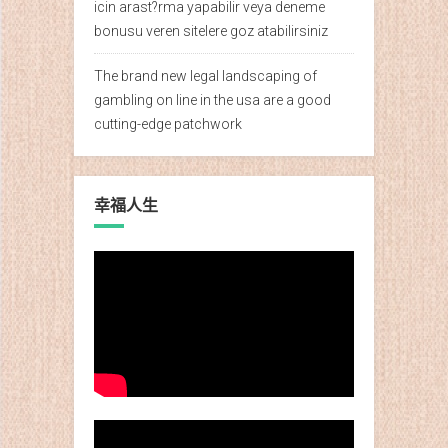
icin arast?rma yapabilir veya deneme
bonusu veren sitelere goz atabilirsiniz
The brand new legal landscaping of
gambling on line in the usa are a good
cutting-edge patchwork
幸福人生