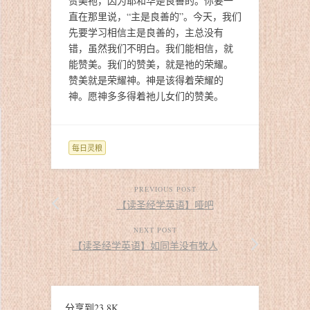
赞美祂，因为耶和华是良善的。你要一
直在那里说，“
主是良善的”。今天，我们
先要学习相信主是良善的，主总没有
错，
虽然我们不明白。我们能相信，就
能赞美。我们的赞美，
就是祂的荣耀。
赞美就是荣耀神。神是该得着荣耀的
神。
愿神多多得着祂儿女们的赞美。
每日灵粮
PREVIOUS POST
【读圣经学英语】哑吧
NEXT POST
【读圣经学英语】如同羊没有牧人
分享到
23.8K