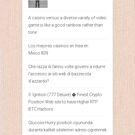
A casino versus a diverse variety of video
game is like a good rainbow rather than
tone
Los mejores casinos en lnea en
Mxico.839
Che razza di fanno volte governi a ridurre
l’accesso ai siti web di bazzecola
d’azzardo?
3. Ignition (777 Deluxe) � Finest Crypto
Position Web site to have Higher RTP
BTC Harbors
Glucose Hurry position oyununda
durante kaliteli sitelerinin adresi ogrenmek