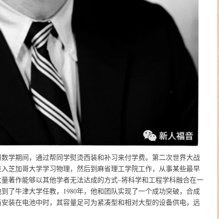
习数学期间，通过帮同学熨烫西装和补习来付学费。第二次世界大战
进入芝加哥大学学习物理，然后到麻省理工学院工作，从事某些最早
大量著作能够以其他学者无法达成的方式–将科学和工程学科融合在一
他到了牛津大学任教，1980年，他和团队实现了一个成功突破，合成
当安装在电池中时，其容量足可为紧凑型和相对大型的设备供电，远