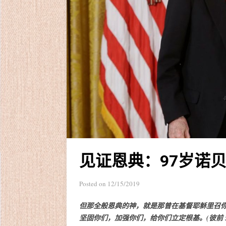
见证恩典：97岁诺贝
Posted on
12/15/2019
但那全般恩典的神，就是那曾在基督耶稣里召
坚固你们，加强你们，给你们立定根基。
(彼前 5