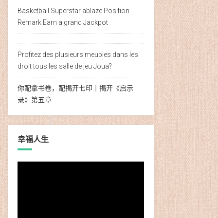
Basketball Superstar ablaze Position
Remark Earn a grand Jackpot
Profitez des plusieurs meubles dans les
droit tous les salle de jeu Joua?
你配拿书卷，配揭开七印｜揭开《启示
录》第五章
幸福人生