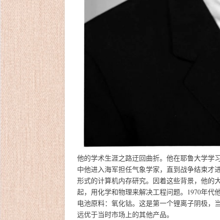
他的学术生涯之路迂回曲折。他在耶鲁大学学
中他进入海军担任气象学家，直到战争结束才
形式的计算机内存研究。因着这些背景，他的
起，用化学和物理来解决工程问题。1970年代
电池原料：氧化钴。这是第一个锂离子阴极，
远优于当时市场上的其他产品。