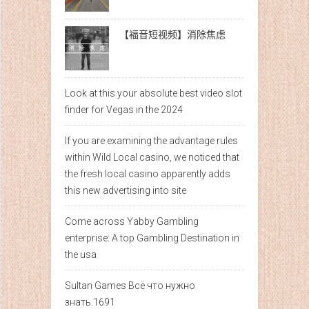
【福音短视频】消除焦虑
Look at this your absolute best video slot
finder for Vegas in the 2024
If you are examining the advantage rules
within Wild Local casino, we noticed that
the fresh local casino apparently adds
this new advertising into site
Come across Yabby Gambling
enterprise: A top Gambling Destination in
the usa
Sultan Games Всё что нужно
знать.1691