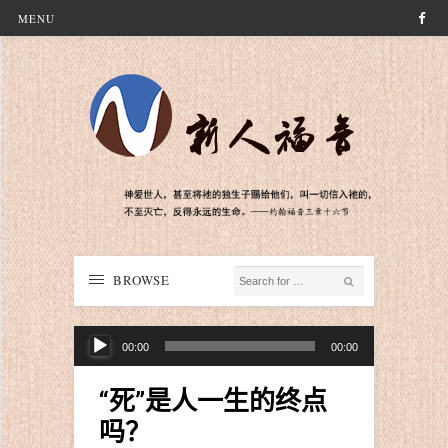
MENU
BROWSE
音
00:00
00:00
频
播
“死”是人一生的终点
放
吗？
器