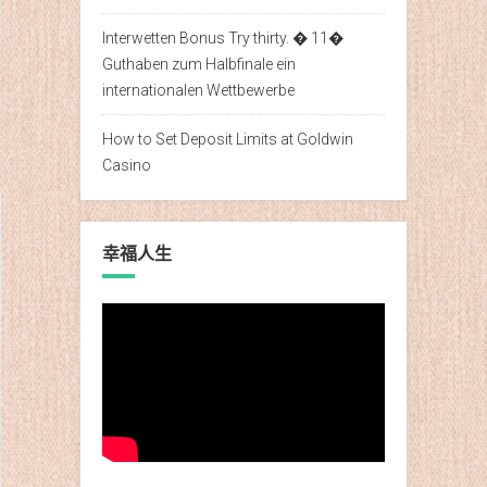
Interwetten Bonus Try thirty. � 11�
Guthaben zum Halbfinale ein
internationalen Wettbewerbe
How to Set Deposit Limits at Goldwin
Casino
幸福人生