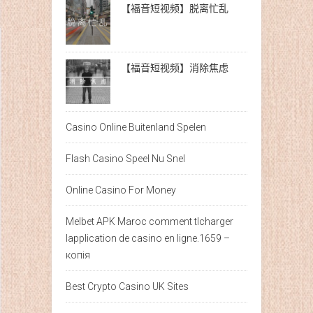
【福音短视频】脱离忙乱
【福音短视频】消除焦虑
Casino Online Buitenland Spelen
Flash Casino Speel Nu Snel
Online Casino For Money
Melbet APK Maroc comment tlcharger
lapplication de casino en ligne.1659 –
копія
Best Crypto Casino UK Sites