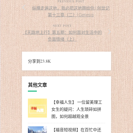
PREVIOUS POST
纵横走遍这地，我必把这地赐给你 | 创世记
第十三章（二）| Genesis
NEXT POST
【天路地上行】第五期：如何面对生活中的
负面情绪（上）
分享到
23.8K
其他文章
【幸福人生】 一位留美理工
女生的疑问：人生琐碎如拼
图，如何超越观全景
【福音短视频】在百忙中还