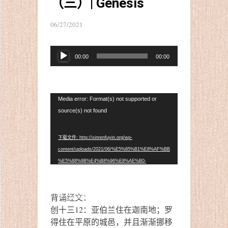
（三）| Genesis
06/27/2021
音
00:00
00:00
频
播
放
器
视
Media error: Format(s) not supported or
频
source(s) not found
播
放
下载文件: http://xinrenfuyin.org/wp-
器
content/uploads/2021/06/%E5%85%B1%E8%AF%BB
%E5%88%9B%E4%B8%96%E8%AE%B0-
%E7%AC%AC%E5%8D%81%E4%B8%89%E7%AB
%A0%EF%BC%88%E4%B8%89%EF%BC%89-
背诵经文：
Genesis.mp4?_=1
创十三12：亚伯兰住在迦南地；罗
得住在平原的城邑，并且渐渐挪移