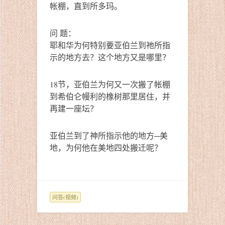
帐棚，直到所多玛。
问 题：
耶和华为何特别要亚伯兰到祂所指
示的地方去？这个地方又是哪里？
18节，亚伯兰为何又一次搬了帐棚
到希伯仑幔利的橡树那里居住，并
再建一座坛？
亚伯兰到了神所指示他的地方─美
地，为何他在美地四处搬迁呢？
问答(视频)