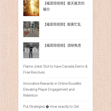
【福音短视频】属天属灵的
福分
【福音短视频】脱离忙乱
【福音短视频】消除焦虑
Flame Joker Slot to have Canada Demo &
Free Revolves
Innovative Rewards in Online Roulette:
Elevating Player Engagement and
Retention
Put Strategies � How exactly to Get