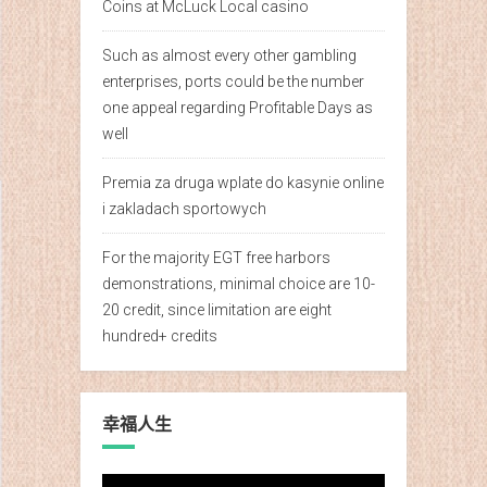
Coins at McLuck Local casino
Such as almost every other gambling
enterprises, ports could be the number
one appeal regarding Profitable Days as
well
Premia za druga wplate do kasynie online
i zakladach sportowych
For the majority EGT free harbors
demonstrations, minimal choice are 10-
20 credit, since limitation are eight
hundred+ credits
幸福人生