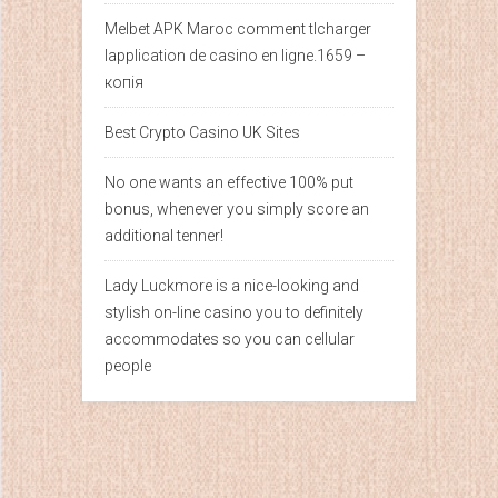
Melbet APK Maroc comment tlcharger
lapplication de casino en ligne.1659 –
копія
Best Crypto Casino UK Sites
No one wants an effective 100% put
bonus, whenever you simply score an
additional tenner!
Lady Luckmore is a nice-looking and
stylish on-line casino you to definitely
accommodates so you can cellular
people