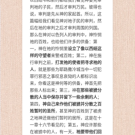
判祂的子民，然后才审判万民。彼得也
说，审判是先从神的家起首。所以，这
篇幅给我们看见神对祂子民的审判，然
后在祂的审判之后才审判周围的列国。
那么在神对以色列人的审判中，神怜悯
祂的百姓，也给他们许多的供备：第
设立了像以西结这
一，神在祂的怜悯里
样的守望者
来警戒百姓；第二，神在施
打发祂的使者把寻求祂的
行审判之前，
人
，就是那些为耶路撒冷城当中一切犯
罪行邪恶之事叹息哀恸的人都标识出
来，你看这是神何等的供备，神首先把
在那些被掳分
那些人标出来；第三，神
散的人当中保存并留下一些余剩的人
；
神自己来作他们被掳并分散之百
第四，
姓暂时的圣所
，甚至神的百姓到了被虏
之地神还做他们暂时的居所，这是在十
一章十六节看见的；第五，神应许那些
祂要带他们回
在被掳中的人，有一天，