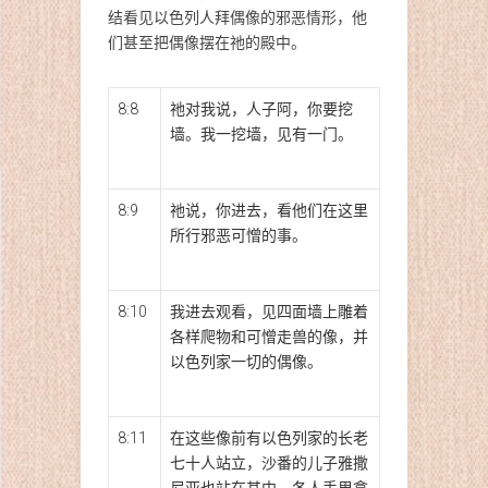
结看见以色列人拜偶像的邪恶情形，他
们甚至把偶像摆在祂的殿中。
8:8
祂对我说，人子阿，你要挖
墙。我一挖墙，见有一门。
8:9
祂说，你进去，看他们在这里
所行邪恶可憎的事。
8:10
我进去观看，见四面墙上雕着
各样爬物和可憎走兽的像，并
以色列家一切的偶像。
8:11
在这些像前有以色列家的长老
七十人站立，沙番的儿子雅撒
尼亚也站在其中，各人手里拿