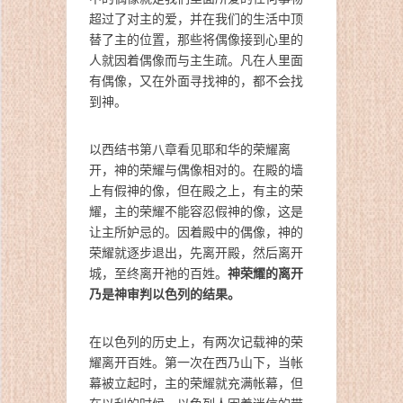
超过了对主的爱，并在我们的生活中顶
替了主的位置，那些将偶像接到心里的
人就因着偶像而与主生疏。凡在人里面
有偶像，又在外面寻找神的，都不会找
到神。
以西结书第八章看见耶和华的荣耀离
开，神的荣耀与偶像相对的。在殿的墙
上有假神的像，但在殿之上，有主的荣
耀，主的荣耀不能容忍假神的像，这是
让主所妒忌的。因着殿中的偶像，神的
荣耀就逐步退出，先离开殿，然后离开
神荣耀的离开
城，至终离开祂的百姓。
乃是神审判以色列的结果。
在以色列的历史上，有两次记载神的荣
耀离开百姓。第一次在西乃山下，当帐
幕被立起时，主的荣耀就充满帐幕，但