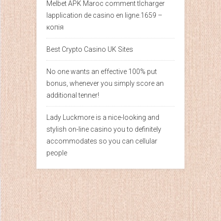
Melbet APK Maroc comment tlcharger
lapplication de casino en ligne.1659 –
копія
Best Crypto Casino UK Sites
No one wants an effective 100% put
bonus, whenever you simply score an
additional tenner!
Lady Luckmore is a nice-looking and
stylish on-line casino you to definitely
accommodates so you can cellular
people