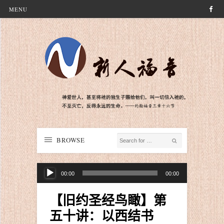
MENU
BROWSE
音
00:00
00:00
频
播
【旧约圣经鸟瞰】第
放
五十讲：以西结书
器