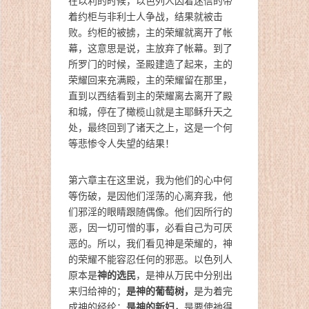
在以利的时候，以色列人因着迷信的带
着约柜与非利士人争战，结果就被击
败。约柜的被掳，主的荣耀就离开了帐
幕，这意思是说，主放弃了帐幕。到了
所罗门的时候，圣殿建造了起来，主的
荣耀回来充满殿，主的荣耀留在那里，
直到以西结看到主的荣耀离去离开了殿
和城，停在了橄榄山就是主耶稣升天之
处，最终回到了诸天之上，这是一个何
等悲惨令人失望的结果！
第六章主在这里说，我为他们的心中何
等伤破，是因他们淫荡的心离弃我，他
们邪淫的眼睛跟随偶像。他们因所行的
恶，因一切可憎的事，必看自己为可厌
恶的。所以，我们看见神是荣耀的，神
的荣耀不能容忍任何的邪恶。以色列人
神的选民
原本是
，是神从万民中分别出
是神的葡萄树，
来归给神的；
是为着完
是神的新妇，
成神的经纶；
是要使祂得