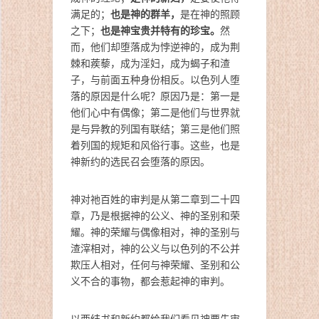
也是神的群羊，
满足的；
是在神的照顾
也是神宝贵并特有的珍宝。
之下；
然
而，他们却堕落成为悖逆神的，成为荆
棘和蒺藜，成为淫妇，成为蝎子和渣
子，与前面五种身份相反。以色列人堕
落的原因是什么呢？原因乃是：第一是
他们心中有偶像；第二是他们与世界就
是与异教的列国有联结；第三是他们照
着列国的规矩和风俗行事。这些，也是
神新约的选民召会堕落的原因。
神对祂百姓的审判是从第二章到二十四
章，乃是根据神的公义、神的圣别和荣
耀。神的荣耀与偶像相对，神的圣别与
渣滓相对，神的公义与以色列的不公并
欺压人相对，任何与神荣耀、圣别和公
义不合的事物，都会惹起神的审判。
以西结书和新约都给我们看见神要先审