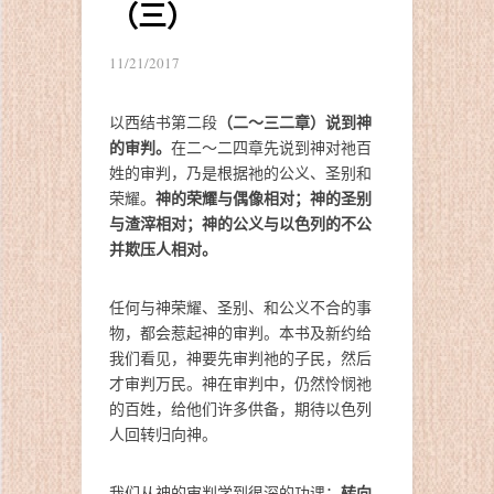
（三）
11/21/2017
（二～三二章）说到神
以西结书第二段
的审判。
在二～二四章先说到神对祂百
姓的审判，乃是根据祂的公义、圣别和
神的荣耀与偶像相对；神的圣别
荣耀。
与渣滓相对；神的公义与以色列的不公
并欺压人相对。
任何与神荣耀、圣别、和公义不合的事
物，都会惹起神的审判。本书及新约给
我们看见，神要先审判祂的子民，然后
才审判万民。神在审判中，仍然怜悯祂
的百姓，给他们许多供备，期待以色列
人回转归向神。
转向
我们从神的审判学到很深的功课：