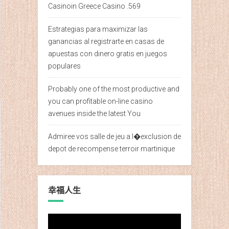
Casinoin Greece Casino .569
Estrategias para maximizar las
ganancias al registrarte en casas de
apuestas con dinero gratis en juegos
populares
Probably one of the most productive and
you can profitable on-line casino
avenues inside the latest You
Admiree vos salle de jeu a l�exclusion de
depot de recompense terroir martinique
幸福人生