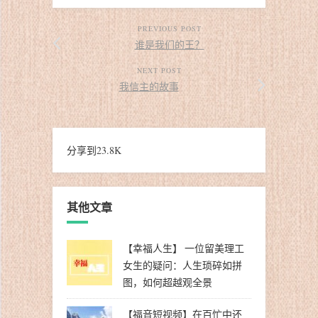
PREVIOUS POST
谁是我们的王？
NEXT POST
我信主的故事
分享到
23.8K
其他文章
【幸福人生】 一位留美理工
女生的疑问：人生琐碎如拼
图，如何超越观全景
【福音短视频】在百忙中还