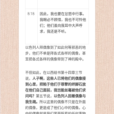
8:18
因此，我也要在忿怒中行事。
我眼必不顾惜，我也不可怜他
们；他们虽向我耳中大声呼
求，我还是不听。
以色列人拜偶像到了如此何等邪恶的地
步，他们不单是拜各式各样的偶像，甚
至把各式各样的偶像带到了神的殿中。
不但如此，在以西结书第十四章三节
人子啊，这些人已将他们的偶像接
说，
到心里，把陷于他们于罪孽的绊脚石放
在他们自己面前，我岂能丝毫被他们求
问吗？
以色列人因着偶像与
第五节说，
我生疏。
所以这里的偶像不只是在外面
的偶像，更是成了他们心中的偶像。心
中的偶像就是我们里面所爱的任何事物