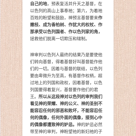
自己的地
，预表复活并升天之基督，在
以色列的高山上事奉祂；第六，为着祂
作
百姓的盼望和鼓励，神预言基督要来
嫩枝、成为香柏树、作犹大的权杖、作
那承受以色列国者、作以色列家的角，
拯救他们脱离一切欺压和辖制。
神审判以色列人最终的结果乃是要使他
们转向基督，得着基督好叫基督能作他
们的一切。因着与基督的联结，以色列
要由卑微升为至高，有基督作权柄，超
过地上的列国和政权，因着基督，以色
列国要得着复兴，基督要作他们的君
所以从这段神对以色列的审判我们
王。
看见神的荣耀、神的公义、神的圣别不
能容忍任何的邪恶和败坏，不能容忍任
何的偶像，任何外面的偶像，接到心中
的偶像都遭致神的妒忌。
神的妒忌必然
带至神的审判，神盼望祂的新妇祂的子