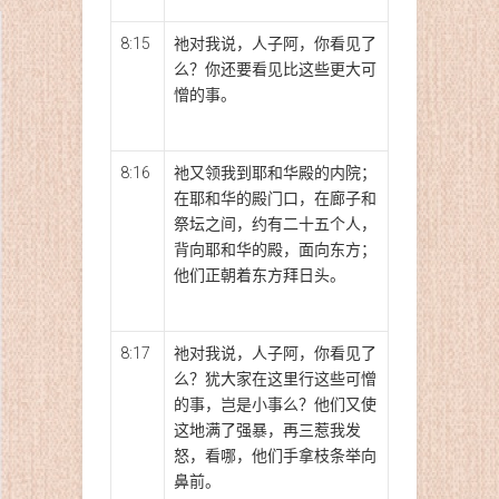
8:15
祂对我说，人子阿，你看见了
么？你还要看见比这些更大可
憎的事。
8:16
祂又领我到耶和华殿的内院；
在耶和华的殿门口，在廊子和
祭坛之间，约有二十五个人，
背向耶和华的殿，面向东方；
他们正朝着东方拜日头。
8:17
祂对我说，人子阿，你看见了
么？犹大家在这里行这些可憎
的事，岂是小事么？他们又使
这地满了强暴，再三惹我发
怒，看哪，他们手拿枝条举向
鼻前。