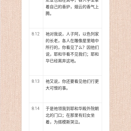
着自己的香炉，烟云的香气上
腾。
8:12
祂对我说，人子阿，以色列家
的长老，各人在雕像屋里暗中
所行的，你看见了么？因他们
说，耶和华看不见我们；耶和
华已经离弃这地。
8:13
祂又说，你还要看见他们行更
大可憎的事。
8:14
于是祂领我到耶和华殿外院朝
北的门口；在那里有妇女坐
着，为搭模斯哭泣。