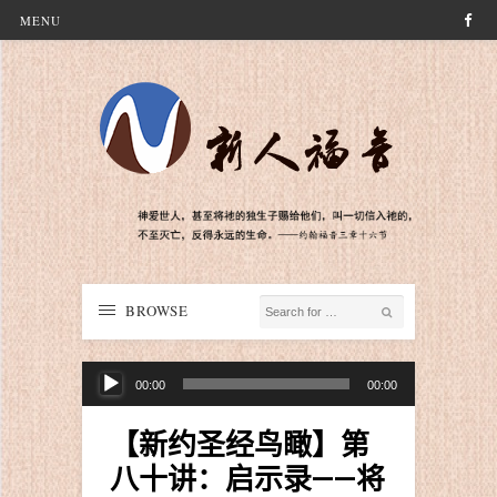
MENU
BROWSE
音
00:00
00:00
频
播
【新约圣经鸟瞰】第
放
八十讲：启示录——将
器