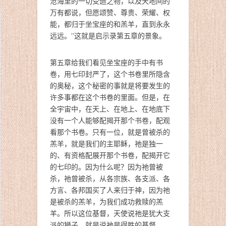
沧海里的一切受造之物，以及天地间的
万有都说，但愿颂赞、尊贵、荣耀、权
能，都归于坐宝座的和羔羊，直到永永
远远。”这就是启示录第五章的景象。
第五章给我们看见坐宝座的手中有书
卷，用七印封严了，这个书卷里所隐含
的奥秘，这个秘密的事就是将要发生的
许多事都在这个书卷的里面。但是，在
全宇宙中，在天上、在地上、在地底下
没有一个人能够配揭开那个书卷，配观
看那个书卷。只有一位，就是曾被杀的
羔羊，就是我们的主耶稣，祂是独一
的、有资格配展开那个书卷，配揭开它
的七印的。因为什么呢？因为祂曾被
杀，祂曾被杀，从各宗族、各支派、各
方言、各邦国买了人来归于神，因为祂
是被杀的羔羊，为我们成功救赎的羔
羊。所以这位基督，天使说祂是犹大支
派的狮子，就是说祂是得胜的基督。