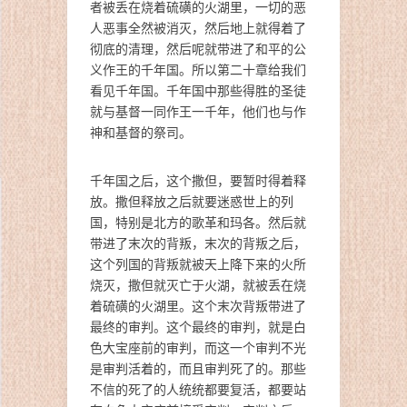
者被丢在烧着硫磺的火湖里，一切的恶
人恶事全然被消灭，然后地上就得着了
彻底的清理，然后呢就带进了和平的公
义作王的千年国。所以第二十章给我们
看见千年国。千年国中那些得胜的圣徒
就与基督一同作王一千年，他们也与作
神和基督的祭司。
千年国之后，这个撒但，要暂时得着释
放。撒但释放之后就要迷惑世上的列
国，特别是北方的歌革和玛各。然后就
带进了末次的背叛，末次的背叛之后，
这个列国的背叛就被天上降下来的火所
烧灭，撒但就灭亡于火湖，就被丢在烧
着硫磺的火湖里。这个末次背叛带进了
最终的审判。这个最终的审判，就是白
色大宝座前的审判，而这一个审判不光
是审判活着的，而且审判死了的。那些
不信的死了的人统统都要复活，都要站