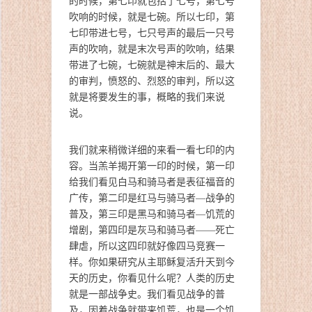
的时候，第七印就包括了七号，第七号
吹响的时候，就是七碗。所以七印，第
七印带进七号，七只号声的最后一只号
声的吹响，就是末次号声的吹响，结果
带进了七碗，七碗就是神末后的、最大
的审判，愤怒的、烈怒的审判，所以这
就是将要发生的事，概略的我们来说
说。
我们就来稍微详细的来看一看七印的内
容。当羔羊揭开第一印的时候，第一印
给我们看见白马和骑马者是表征福音的
广传，第二印是红马与骑马者—战争的
普及，第三印是黑马和骑马者—饥荒的
增剧，第四印是灰马和骑马者——死亡
肆虐，所以这四印就好像四马竞赛一
样。你如果研究从主耶稣复活升天到今
天的历史，你看见什么呢？人类的历史
就是一部战争史。我们看见战争的普
及，因着战争就带来饥荒，也是一个饥