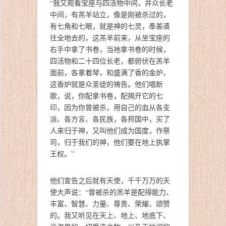
“我又观看宝座与四活物中间，并众长老
中间，有羔羊站立，像是刚被杀过的，
有七角和七眼，就是神的七灵，奉差遣
往全地去的，这羔羊前来，从坐宝座的
右手中拿了书卷，当祂拿书卷的时候，
四活物和二十四位长老，都俯伏在羔羊
面前，各拿着琴，和盛满了香的金炉，
这香炉就是众圣徒的祷告。他们唱新
歌，说，你配拿书卷，配揭开它的七
印，因为你曾被杀，用自己的血从各支
派、各方言、各民族，各邦国中，买了
人来归于神，又叫他们成为国度，作祭
司，归于我们的神，他们要在地上执掌
王权。”
他们宣告之后就有天使，千千万万的天
使大声说：“曾被杀的羔羊是配得能力、
丰富、智慧、力量、尊贵、荣耀、颂赞
的。我又听见在天上、地上、地底下、