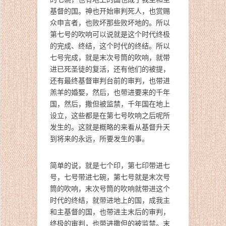
基督的国。神也开始审判死人，也赏赐
众申言者，也败坏那些败坏地的。所以
第七号的吹响可以说就是这个时代终极
的完成、终结，这个时代的终结。所以
七号完成，就是末次号筒的吹响，就带
进已死圣徒的复活，还有他们的被提，
还有最终基督审判台前的审判，也带进
羔羊的婚娶，然后，也带进要来的千年
国，然后，撒但被监禁，千年国在地上
设立，这些都是在第七号吹响之后呢所
发生的。这就是概略的来看从基督升天
到将来的永远，所要发生的事。
简单的说，就是七个印，第七印带进七
号，七号带进七碗，第七号就是末次号
筒的吹响，末次号筒的吹响就带进这个
时代的终结，就带进地上的国，成我主
和主基督的国，也带进主末后的审判，
终极的审判，也带进撒但的被监禁。末