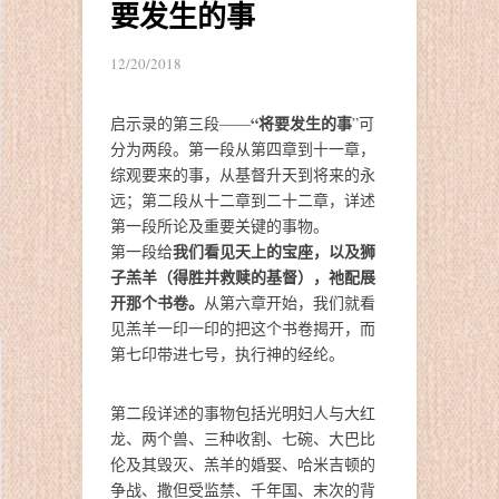
要发生的事
12/20/2018
“将要发生的事
启示录的第三段——
”可
分为两段。第一段从第四章到十一章，
综观要来的事，从基督升天到将来的永
远；第二段从十二章到二十二章，详述
第一段所论及重要关键的事物。
我们看见天上的宝座，以及狮
第一段给
子羔羊（得胜并救赎的基督），
祂
配展
开那个书卷。
从第六章开始，我们就看
见羔羊一印一印的把这个书卷揭开，而
第七印带进七号，执行神的经纶。
第二段详述的事物包括光明妇人与大红
龙、两个兽、三种收割、七碗、大巴比
伦及其毁灭、羔羊的婚娶、哈米吉顿的
争战、撒但受监禁、千年国、末次的背