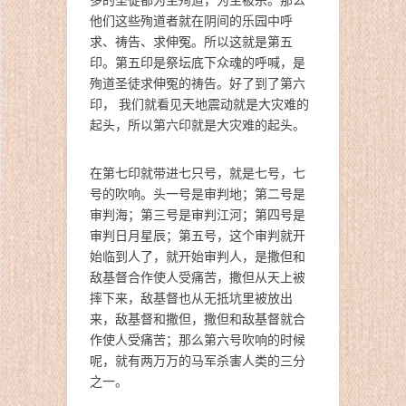
他们这些殉道者就在阴间的乐园中呼
求、祷告、求伸冤。所以这就是第五
印。第五印是祭坛底下众魂的呼喊，是
殉道圣徒求伸冤的祷告。好了到了第六
印， 我们就看见天地震动就是大灾难的
起头，所以第六印就是大灾难的起头。
在第七印就带进七只号，就是七号，七
号的吹响。头一号是审判地；第二号是
审判海；第三号是审判江河；第四号是
审判日月星辰；第五号，这个审判就开
始临到人了，就开始审判人，是撒但和
敌基督合作使人受痛苦，撒但从天上被
摔下来，敌基督也从无抵坑里被放出
来，敌基督和撒但，撒但和敌基督就合
作使人受痛苦；那么第六号吹响的时候
呢，就有两万万的马军杀害人类的三分
之一。