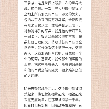
军争战，这是世界上最后一次的世界大
战，这个最后一次世界大战撒但聚拢了
全地上所有邪恶的军队，邪恶的势力，
包括从东方来的两万万马军，全都聚拢
在哈米吉顿这里，然后基督从天降下，
祂和祂得胜的军兵，就是祂的新妇军队
一同降下，毁灭敌基督和假申言者，将
敌基督击败毁灭，将敌基督的军队也全
然毁灭，就好像踹这个酒醡一样，这些
恶人，这些邪恶的军兵啊，就像那一个
个的葡萄。基督呢，就像那个踹酒醡的
那样，把这些所有恶人，所有的敌基督
和他的军兵全然的毁灭，祂来踹神烈怒
的大酒醡。
哈米吉顿的战争之后，这个撒但就被监
禁起来，撒但就被捆绑起来，捆锁起来
丢在无底坑里，在那里被监禁一千年。
因着撒但被监禁，因着敌基督和假申言