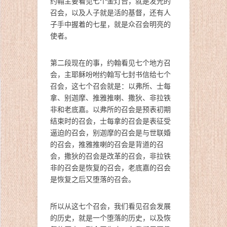
约翰主要看见七个金灯台，就是发光的
召会，以及人子就是活的基督，还有人
子手中握着的七星，就是众召会明亮的
使者。
第二段现在的事，约翰看见七个地方召
会，主耶稣吩咐约翰写七封书信给七个
召会，这七个召会就是：以弗所、士每
拿、别迦摩、推雅推喇、撒狄、非拉铁
非和老底嘉。以弗所的召会是预表初期
结束时的召会，士每拿的召会是表征受
逼迫的召会，别迦摩的召会是与世联婚
的召会，推雅推喇的召会是背道的召
会，撒狄的召会是改革的召会，非拉铁
非的召会是恢复的召会，老底嘉的召会
是恢复之后又堕落的召会。
所以从这七个召会，我们看见召会发展
的历史，就是一个堕落的历史，以及恢