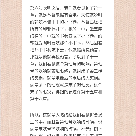
第六号吹响之后，我们就看见到了第十
章，就是基督来据有全地。天使就吩咐
约翰吃基督手中的小书卷，基督已经把
所有的印都揭开了，祂的手中，坐宝座
的神的手中就的书卷变成了小书卷，约
翰就受嘱咐要吃那个小书卷，然后因着
把那个书卷吃下去，他就继续说预言，
那就是他就再说预言。所以到了十一
章，我们看见这个第七号的吹响，第七
号的吹响就带进七碗，就组成了第三样
的灾祸，就是地最后的末后的大灾祸。
就是倒下的七碗就是末了的七灾。这个
末了的七灾，详细的记述在第十五章和
第十六章。
所以，这就是大略的给我们看见将要发
生的事。而且当第七号吹响的时候，也
就是末次号筒吹响的时候，不光有倒下
的七碗，也有地上的国也成了我主和主