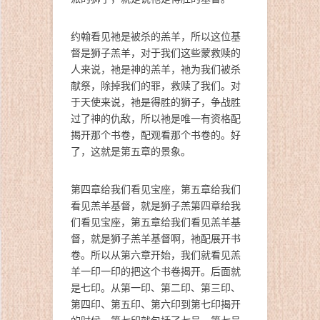
约翰看见祂是被杀的羔羊，所以这位基
督是狮子羔羊，对于我们这些蒙救赎的
人来说，祂是神的羔羊，祂为我们被杀
献祭，除掉我们的罪，救赎了我们。对
于天使来说，祂是得胜的狮子，争战胜
过了神的仇敌，所以祂是唯一有资格配
揭开那个书卷，配观看那个书卷的。好
了，这就是第五章的景象。
第四章给我们看见宝座，第五章给我们
看见羔羊基督，就是狮子羔第四章给我
们看见宝座，第五章给我们看见羔羊基
督，就是狮子羔羊基督啊，祂配展开书
卷。所以从第六章开始，我们就看见羔
羊一印一印的把这个书卷揭开。后面就
是七印。从第一印、第二印、第三印、
第四印、第五印、第六印到第七印揭开