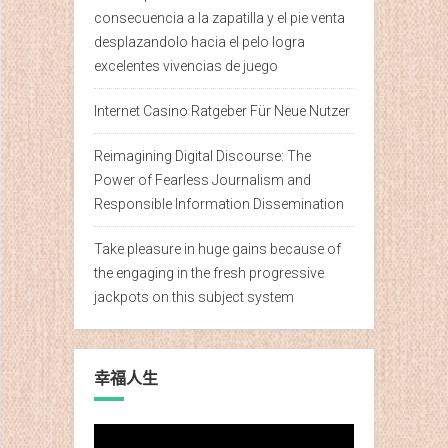
consecuencia a la zapatilla y el pie venta
desplazandolo hacia el pelo logra
excelentes vivencias de juego
Internet Casino Ratgeber Für Neue Nutzer
Reimagining Digital Discourse: The
Power of Fearless Journalism and
Responsible Information Dissemination
Take pleasure in huge gains because of
the engaging in the fresh progressive
jackpots on this subject system
幸福人生