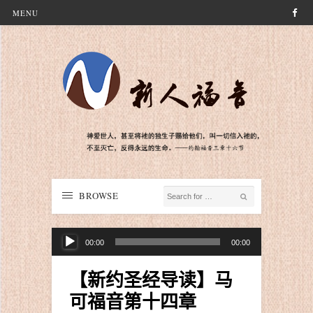
MENU
BROWSE
音
00:00
00:00
频
播
【新约圣经导读】马
放
可福音第十四章
器