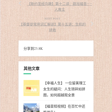
【新约圣经鸟瞰】第十二讲：路加福音——
人救主
NEXT POST
【基督徒常用词汇解说】第十五讲：生机的
拯救
分享到
23.8K
其他文章
【幸福人生】 一位留美理工
女生的疑问：人生琐碎如拼
图，如何超越观全景
【福音短视频】在百忙中还