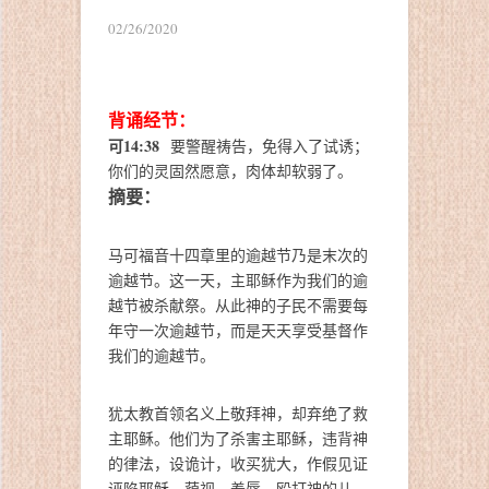
02/26/2020
背诵经节：
可14:38
要警醒祷告，免得入了试诱；
你们的灵固然愿意，肉体却软弱了。
摘要：
马可福音十四章里的逾越节乃是末次的
逾越节。这一天，主耶稣作为我们的逾
越节被杀献祭。从此神的子民不需要每
年守一次逾越节，而是天天享受基督作
我们的逾越节。
犹太教首领名义上敬拜神，却弃绝了救
主耶稣。他们为了杀害主耶稣，违背神
的律法，设诡计，收买犹大，作假见证
诬陷耶稣。藐视、羞辱、殴打神的儿