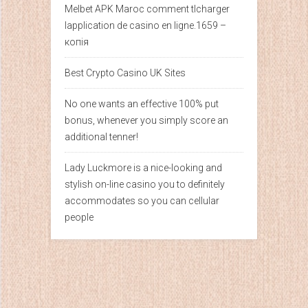
Melbet APK Maroc comment tlcharger
lapplication de casino en ligne.1659 –
копія
Best Crypto Casino UK Sites
No one wants an effective 100% put
bonus, whenever you simply score an
additional tenner!
Lady Luckmore is a nice-looking and
stylish on-line casino you to definitely
accommodates so you can cellular
people