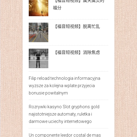
【福音短视频】属天属灵的
福分
【福音短视频】脱离忙乱
【福音短视频】消除焦虑
Filip reload technologia informacyjna
wyzsze za kolejna wplate przyjecia
bonusie powitalnym
Rozrywki kasyno Slot gryphons gold
najistotniejsze automaty, ruletka i
darmowe uciechy internetowego
Un componente leedor costal de mas