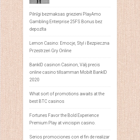
Pilnīgi bezmaksas griezieni PlayAmo
Gambling Enterprise 25FS Bonus bez
depozīta
Lemon Casino: Emocje, Styl i Bezpieczna
Przestrzeń Gry Online
BankID casinon Casinon, Välj precis
online casino tillsamman Mobilt BankID
2020
What sort of promotions awaits at the
best BTC casinos
Fortunes Favor the Bold Experience
Premium Play at vincispin casino.
Serios promociones con el fin de realizar