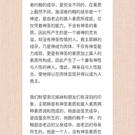
者约翰的成孕，是完全不同的，在素质
上截然不同，施浸者约翰的成孕是一个
神迹，是由老迈的属人素质所成就，仅
仅凭着神圣的能力，不含有神圣的素
质，因此所产生的是一个被神的灵充
溢，却没有神圣性情的人。救主耶稣的
成孕，乃是神成为肉体，不仅有神圣能
力成就，更是有神圣的素质加上属人的
素质所构成，因此产生了一个兼有神性
与人性的神人。借此，神亲自与人性联
合，使祂得以在肉体显现并得以成为人
救主。
我们盼望弟兄姊妹和朋友们有深刻的印
象，主耶稣是有神圣素质和属人素质两
种素质调和而成的，祂是由圣灵成孕，
是由童女所生的，祂跟约翰不一样，约
翰是由老迈的父亲成孕，由老迈的母亲
所生的，他是一个人，没有神圣素质在