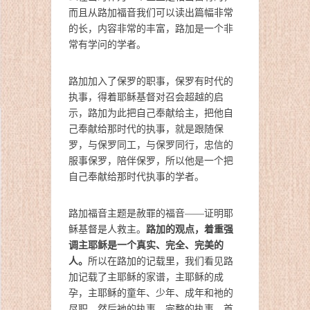
而且从路加福音我们可以读出篇幅非常
的长，内容非常的丰富，路加是一个非
常有学问的学者。
路加加入了保罗的职事，保罗有时代的
执事，得着耶稣基督对召会超越的启
示，路加为此把自己奉献给主，把他自
己奉献给那时代的执事，就是跟随保
罗，与保罗同工，与保罗同行，忠信的
服事保罗，陪伴保罗，所以他是一个把
自己奉献给那时代执事的学者。
路加福音主题是赦罪的福音——证明耶
路加的观点，着重强
稣基督是人救主。
调主耶稣是一个真实、完全、完美的
人。
所以在路加的记载里，我们看见路
加记载了主耶稣的家谱，主耶稣的成
孕，主耶稣的童年、少年、成年和祂的
尽职，然后祂的执事，完整的执事。首