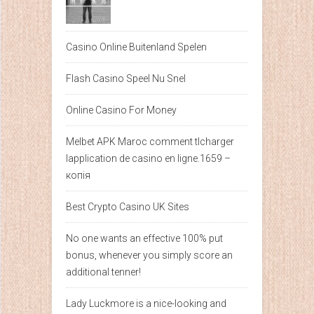
Casino Online Buitenland Spelen
Flash Casino Speel Nu Snel
Online Casino For Money
Melbet APK Maroc comment tlcharger
lapplication de casino en ligne.1659 –
копія
Best Crypto Casino UK Sites
No one wants an effective 100% put
bonus, whenever you simply score an
additional tenner!
Lady Luckmore is a nice-looking and