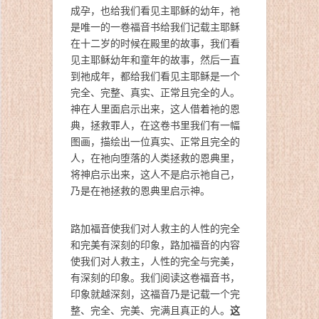
成孕，也给我们看见主耶稣的幼年，祂
是唯一的一卷福音书给我们记载主耶稣
在十二岁的时候在殿里的故事，我们看
见主耶稣幼年和童年的故事，然后一直
到祂成年，都给我们看见主耶稣是一个
完全、完整、真实、正常且完全的人。
神在人里面启示出来，这人借着祂的恩
典，拯救罪人，在这卷书里我们有一幅
图画，描绘出一位真实、正常且完全的
人，在祂向堕落的人类拯救的恩典里，
将神启示出来，这人不是启示祂自己，
乃是在祂拯救的恩典里启示神。
路加福音使我们对人救主的人性的完全
和完美有深刻的印象，路加福音的内容
使我们对人救主，人性的完全与完美，
有深刻的印象。我们阅读这卷福音书，
印象就越深刻，这福音乃是记载一个完
这
整、完全、完美、完满且真正的人。