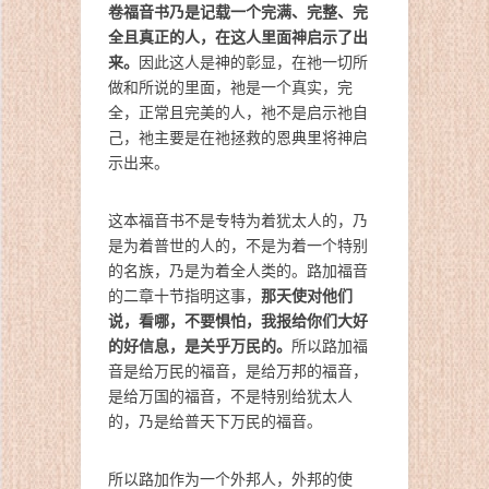
卷福音书乃是记载一个完满、完整、完
全且真正的人，在这人里面神启示了出
来。
因此这人是神的彰显，在祂一切所
做和所说的里面，祂是一个真实，完
全，正常且完美的人，祂不是启示祂自
己，祂主要是在祂拯救的恩典里将神启
示出来。
这本福音书不是专特为着犹太人的，乃
是为着普世的人的，不是为着一个特别
的名族，乃是为着全人类的。路加福音
那天使对他们
的二章十节指明这事，
说，看哪，不要惧怕，我报给你们大好
的好信息，是关乎万民的。
所以路加福
音是给万民的福音，是给万邦的福音，
是给万国的福音，不是特别给犹太人
的，乃是给普天下万民的福音。
所以路加作为一个外邦人，外邦的使