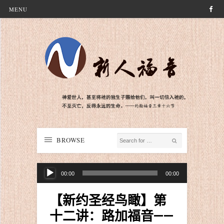
MENU
BROWSE
音
00:00
00:00
频
播
【新约圣经鸟瞰】第
放
十二讲：路加福音——
器