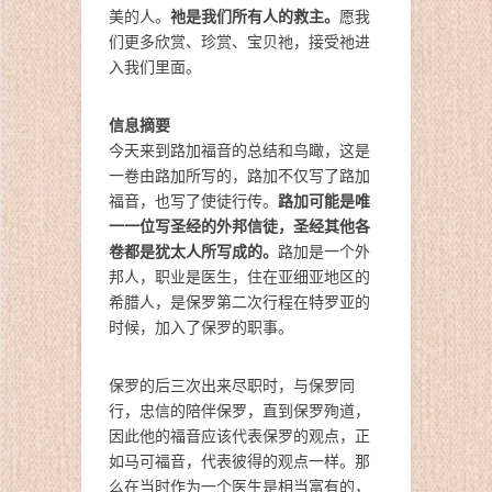
祂是我们所有人的救主。
美的人。
愿我
们更多欣赏、珍赏、宝贝祂，接受祂进
入我们里面。
信息摘要
今天来到路加福音的总结和鸟瞰，这是
一卷由路加所写的，路加不仅写了路加
路加可能是唯
福音，也写了使徒行传。
一一位写圣经的外邦信徒，圣经其他各
卷都是犹太人所写成的。
路加是一个外
邦人，职业是医生，住在亚细亚地区的
希腊人，是保罗第二次行程在特罗亚的
时候，加入了保罗的职事。
保罗的后三次出来尽职时，与保罗同
行，忠信的陪伴保罗，直到保罗殉道，
因此他的福音应该代表保罗的观点，正
如马可福音，代表彼得的观点一样。那
么在当时作为一个医生是相当富有的，