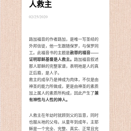
人救主
02/25/2020
路加福音的作者路加，是唯一写圣经的
外邦信徒，他一生跟随保罗，与保罗同
赦罪的福音——
工。此福音书的主题是
证明耶稣基督是人救主。
路加福音叙述
那人耶稣的完整家谱，表明祂是人的真
正后裔，是人子。
救主的成孕乃是神成为肉体，不仅是由
神圣的能力所做成，更是由神圣的素质
兼
加上属人的素质所构成，因此产生了
有神性与人性的神人。
人救主在年幼时就顾到父的旨意，同时
也服从祂的父母。从童年到成年，主耶
稣是一个完全、完整、真实、正常且完