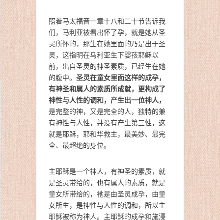
照着马太福音一章十八和二十节告诉我
们，马利亚被看出怀了孕，就是她从圣
灵所怀的，那生在她里面的乃是出于圣
灵，这指明在马利亚生下婴孩耶稣以
前，出自圣灵的神圣素质，已经生在她
圣灵在童女里面这样的成孕，
的腹中。
有神圣和属人的素质所成就，更构成了
神性与人性的调和，产生出一位神人，
是完整的神，又是完全的人，独特的兼
有神性与人性，并没有产生第三性，这
就是耶稣，耶和华救主，最美妙、最完
全、最超绝的身位。
主耶稣是一个神人，有神圣的素质，就
是圣灵带给的，也有属人的素质，就是
童女所带给的，祂是由圣灵成孕，由童
女所生，是神性与人性的调和，所以主
耶稣被称为神人。主耶稣的成孕和施浸