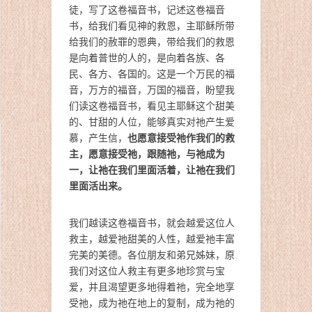
徒，写了这卷福音书，记述这卷福音
书，给我们看见神的救恩，主耶稣所带
给我们的赦罪的恩典，带给我们的救恩
是向着普世的人的，是向着各族、各
民、各方、各国的。这是一个万民的福
音，万方的福音，万国的福音，盼望我
们读这卷福音书，看见主耶稣这个甜美
的、甘甜的人位，能够真实对祂产生爱
也愿意接受祂作我们的救
慕，产生信，
主，愿意接受祂，跟随祂，与祂成为
一，让祂在我们里面活着，让祂在我们
里面活出来。
我们越读这卷福音书，就会越爱这位人
救主，越爱祂甜美的人性，越爱祂丰富
完美的美德。各位朋友和弟兄姊妹，原
我们对这位人救主有更多地珍赏与宝
爱，并且渴望更多地得着祂，完全地享
受祂，成为祂在地上的复制，成为祂的