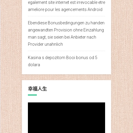
egalement site internet est irrevocable etre
ameliore pour les agencements Android
Ebendiese Bonusbedingungen zu handen
angewandten Provision ohne Einzahlung
man sagt, sie seien bei Anbieter nach
Provider unahnlich
Kasina s depozitom Booi bonus od 5
dolara
幸福人生