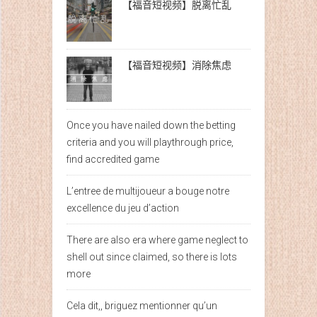
【福音短视频】脱离忙乱
【福音短视频】消除焦虑
Once you have nailed down the betting
criteria and you will playthrough price,
find accredited game
L’entree de multijoueur a bouge notre
excellence du jeu d’action
There are also era where game neglect to
shell out since claimed, so there is lots
more
Cela dit,, briguez mentionner qu’un