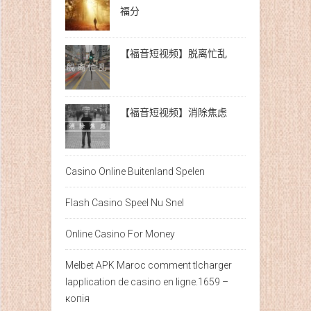
福分
【福音短视频】脱离忙乱
【福音短视频】消除焦虑
Casino Online Buitenland Spelen
Flash Casino Speel Nu Snel
Online Casino For Money
Melbet APK Maroc comment tlcharger
lapplication de casino en ligne.1659 –
копія