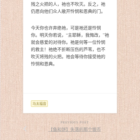
残之火把的人，祂也不吹灭。反之，祂
仍愿向他们众人敞开怜悯和恩典的门。
今天你也许弃绝祂，可是祂还是怜悯
你。明天你若说，“主耶稣，我悔改，”祂
就会慈爱的对待你。祂是何等一位怜悯
的救主！祂绝不折断压伤的芦苇，也不
吹灭将残的火把。祂会等待你接受祂的
怜悯和恩典。
马太福音
PREVIOUS POST
【鱼和饼】失落的那个银币