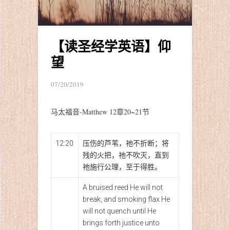
【读圣经学英语】仰
望
07/20/2019
马太福音-Matthew 12章20~21节
12:20
压伤的芦苇，祂不折断；将
残的火把，祂不吹灭，直到
祂施行公理，至于得胜。
A bruised reed He will not
break, and smoking flax He
will not quench until He
brings forth justice unto