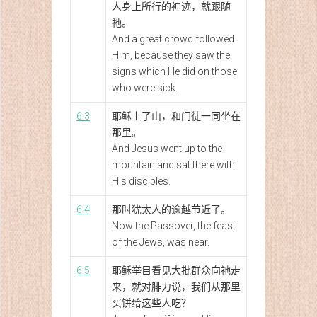
人身上所行的神迹，就跟随
祂。
And a great crowd followed
Him, because they saw the
signs which He did on those
who were sick.
6:3
耶稣上了山，和门徒一同坐在
那里。
And Jesus went up to the
mountain and sat there with
His disciples.
6:4
那时犹太人的逾越节近了。
Now the Passover, the feast
of the Jews, was near.
6:5
耶稣举目看见大批群众向祂走
来，就对腓力说，我们从那里
买饼给这些人吃？