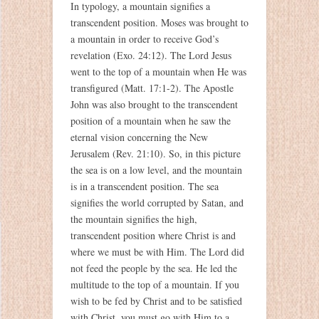
In typology, a mountain signifies a
transcendent position. Moses was brought to
a mountain in order to receive God’s
revelation (Exo. 24:12). The Lord Jesus
went to the top of a mountain when He was
transfigured (Matt. 17:1-2). The Apostle
John was also brought to the transcendent
position of a mountain when he saw the
eternal vision concerning the New
Jerusalem (Rev. 21:10). So, in this picture
the sea is on a low level, and the mountain
is in a transcendent position. The sea
signifies the world corrupted by Satan, and
the mountain signifies the high,
transcendent position where Christ is and
where we must be with Him. The Lord did
not feed the people by the sea. He led the
multitude to the top of a mountain. If you
wish to be fed by Christ and to be satisfied
with Christ, you must go with Him to a