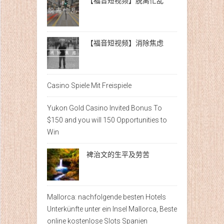
【福音短视频】脱离忙乱
【福音短视频】消除焦虑
Casino Spiele Mit Freispiele
Yukon Gold Casino Invited Bonus To
$150 and you will 150 Opportunities to
Win
裨治文的生平及劳苦
Mallorca: nachfolgende besten Hotels
Unterkünfte unter ein Insel Mallorca, Beste
online kostenlose Slots Spanien