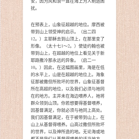
安，因为风和浪一直在海上为人制造困
扰。
在预表上，山象征超越的地位。摩西被
带到山上领受神的启示。
（出二四
12。）
主耶稣去到山顶上，在那里变了
形像。
（太十七1～2。）
使徒约翰也被
带到山上，在超越的地位上看见关于新
耶路撒冷那永远的异象。
（启二一
10。）
因此，在这幅图画里，海是在低
的水平上，山是在超越的地位上。海象
征那被撒但所败坏的世界，山象征基督
所在高超的地位，以及我们必须与祂同
在的地方。主并未在海边喂养人，祂将
群众领到山顶。你若想要得基督喂养，
因基督满足，你就必须与祂同上高处。
我们因基督满足，在于被带到山上，在
山上从基督得喂养。山高过撒但所败坏
的世界，以及神所造的地。无论海或地
都不是我们从基督得喂养的适当地方。