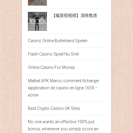
【福音短视频】消除焦虑
Casino Online Buitenland Spelen
Flash Casino Speel Nu Snel
Online Casino For Money
Melbet APK Maroc comment tlcharger
lapplication de casino en ligne.1659 –
копія
Best Crypto Casino UK Sites
No one wants an effective 100% put
bonus, whenever you simply score an