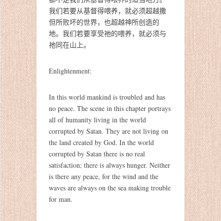
我们若要从基督得喂养，就必须超越撒
但所败坏的世界，也超越神所创造的
地。我们若要享受祂的喂养，就必须与
祂同在山上。
Enlightenment:
In this world mankind is troubled and has
no peace. The scene in this chapter portrays
all of humanity living in the world
corrupted by Satan. They are not living on
the land created by God. In the world
corrupted by Satan there is no real
satisfaction; there is always hunger. Neither
is there any peace, for the wind and the
waves are always on the sea making trouble
for man.