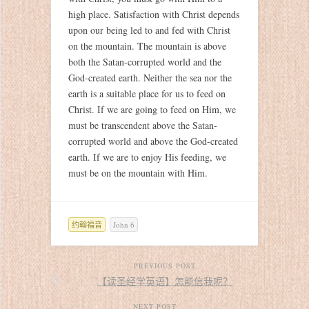
high place. Satisfaction with Christ depends
upon our being led to and fed with Christ
on the mountain. The mountain is above
both the Satan-corrupted world and the
God-created earth. Neither the sea nor the
earth is a suitable place for us to feed on
Christ. If we are going to feed on Him, we
must be transcendent above the Satan-
corrupted world and above the God-created
earth. If we are to enjoy His feeding, we
must be on the mountain with Him.
约翰福音
John 6
PREVIOUS POST
【读圣经学英语】怎能信我呢？
NEXT POST