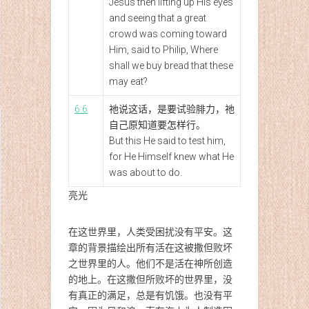
Jesus then lifting up His eyes
and seeing that a great
crowd was coming toward
Him, said to Philip, Where
shall we buy bread that these
may eat?
6:6
祂说这话，是要试验腓力，祂
自己原知道要怎样行。
But this He said to test him,
for He Himself knew what He
was about to do.
亮光
在这世界里，人类受困扰没有平安。这
章的背景描绘出所有活在这被撒但败坏
之世界里的人。他们不是活在神所创造
的地上。在这撒但所败坏的世界里，没
有真正的满足，总是有饥饿。也没有平