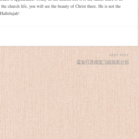
the church life, you will see the beauty of Christ there. He is not the
Hallelujah!
NEXT POST
霍金打造微型飞船探索计划