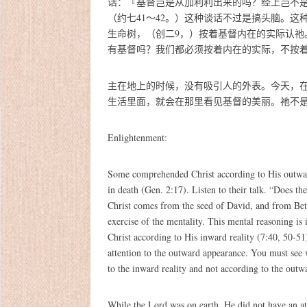
话：『基督岂是从加利利出来的吗？经上岂不
（约七41～42。）
这种谈话不过是搞头脑。这
生命树，
（创二9，）
按着基督内在的实际认祂
有基督吗？我们都必须按着内在的实际，不按
主在地上的时候，没有吸引人的外表。今天，
生活里面，就会在那里看见基督的美丽。祂不
Enlightenment:
Some comprehended Christ according to His outward
in death (Gen. 2:17). Listen to their talk. “Does th
Christ comes from the seed of David, and from Beth
exercise of the mentality. This mental reasoning i
Christ according to His inward reality (7:40, 50-51)
attention to the outward appearance. You must see 
to the inward reality and not according to the outw
While the Lord was on earth, He did not have an attr