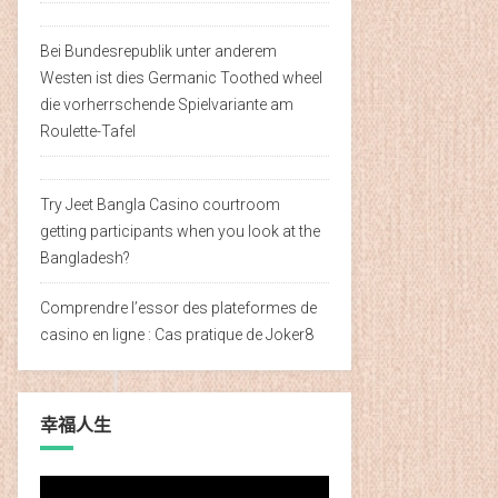
Bei Bundesrepublik unter anderem
Westen ist dies Germanic Toothed wheel
die vorherrschende Spielvariante am
Roulette-Tafel
Try Jeet Bangla Casino courtroom
getting participants when you look at the
Bangladesh?
Comprendre l’essor des plateformes de
casino en ligne : Cas pratique de Joker8
幸福人生