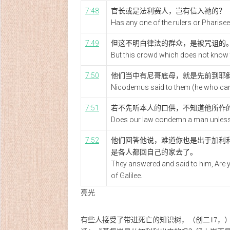
7:48
官长或是法利赛人，岂有信入祂的？
Has any one of the rulers or Pharisee
7:49
但这不明白律法的群众，是被咒诅的
But this crowd which does not know 
7:50
他们当中有尼哥底母，就是先前到耶
Nicodemus said to them (he who came
7:51
若不先听本人的口供，不知道他所作
Does our law condemn a man unless i
7:52
他们回答他说，难道你也是出于加利
是各人都回自己的家去了。
They answered and said to him, Are y
of Galilee.
亮光
有些人接受了带进死亡的知识树，
（创二17，