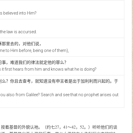
s believed into Him?
。
the law is accursed.
稣那里去的，对他们说，
 to Him before, being one of them),
的事，难道我们的律法就定他的罪么？
t first hears from him and knows what he is doing?
利么？你且去查考，就知道没有申言者是出于加利利而兴起的。于
ou also from Galilee? Search and see that no prophet arises out
）
按着基督的外貌认祂。
（约七27，41～42，52。）
听听他们的谈