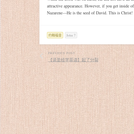
attractive appearance. However, if you get inside of 
Nazarene—He is the seed of David. This is Christ! 
约翰福音
John 7
PREVIOUS POST
【读圣经学英语】起了分裂