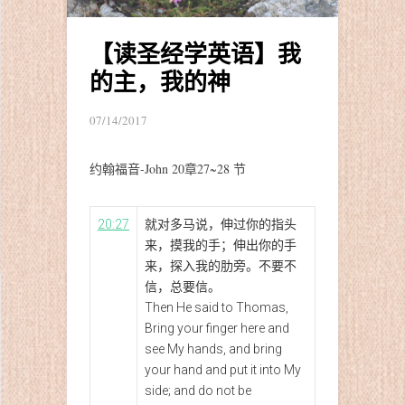
【读圣经学英语】我
的主，我的神
07/14/2017
约翰福音-John 20章27~28 节
20:27
就对多马说，伸过你的指头
来，摸我的手；伸出你的手
来，探入我的肋旁。不要不
信，总要信。
Then He said to Thomas,
Bring your finger here and
see My hands, and bring
your hand and put it into My
side; and do not be