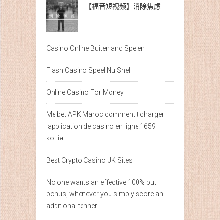
【福音短视频】消除焦虑
Casino Online Buitenland Spelen
Flash Casino Speel Nu Snel
Online Casino For Money
Melbet APK Maroc comment tlcharger
lapplication de casino en ligne.1659 –
копія
Best Crypto Casino UK Sites
No one wants an effective 100% put
bonus, whenever you simply score an
additional tenner!