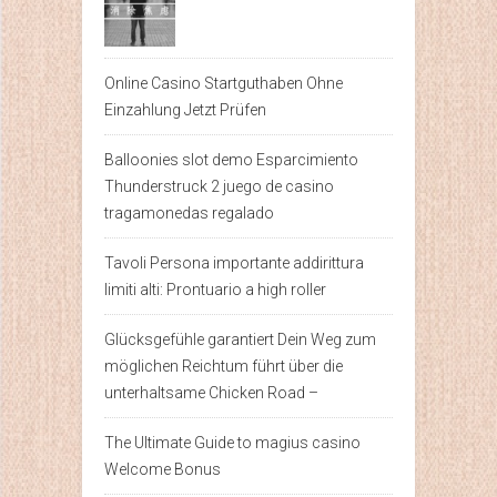
Online Casino Startguthaben Ohne
Einzahlung Jetzt Prüfen
Balloonies slot demo Esparcimiento
Thunderstruck 2 juego de casino
tragamonedas regalado
Tavoli Persona importante addirittura
limiti alti: Prontuario a high roller
Glücksgefühle garantiert Dein Weg zum
möglichen Reichtum führt über die
unterhaltsame Chicken Road –
The Ultimate Guide to magius casino
Welcome Bonus