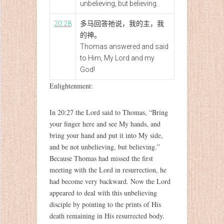
unbelieving, but believing.
20:28
多马回答祂说，我的主，我
的神。
Thomas answered and said
to Him, My Lord and my
God!
Enlightenment:
In 20:27 the Lord said to Thomas, “Bring
your finger here and see My hands, and
bring your hand and put it into My side,
and be not unbelieving, but believing.”
Because Thomas had missed the first
meeting with the Lord in resurrection, he
had become very backward. Now the Lord
appeared to deal with this unbelieving
disciple by pointing to the prints of His
death remaining in His resurrected body.