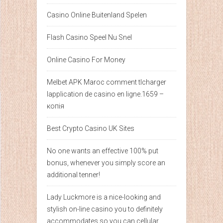
Casino Online Buitenland Spelen
Flash Casino Speel Nu Snel
Online Casino For Money
Melbet APK Maroc comment tlcharger
lapplication de casino en ligne.1659 –
копія
Best Crypto Casino UK Sites
No one wants an effective 100% put
bonus, whenever you simply score an
additional tenner!
Lady Luckmore is a nice-looking and
stylish on-line casino you to definitely
accommodates so you can cellular