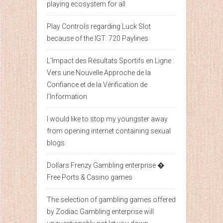
playing ecosystem for all
Play Controls regarding Luck Slot
because of the IGT: 720 Paylines
L’Impact des Résultats Sportifs en Ligne :
Vers une Nouvelle Approche de la
Confiance et de la Vérification de
l’Information
I would like to stop my youngster away
from opening internet containing sexual
blogs
Dollars Frenzy Gambling enterprise �
Free Ports & Casino games
The selection of gambling games offered
by Zodiac Gambling enterprise will