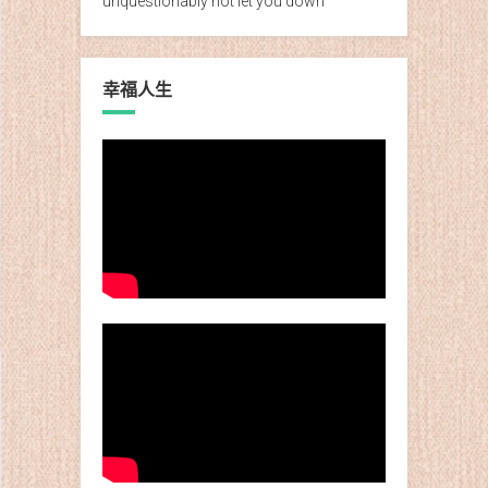
unquestionably not let you down
幸福人生