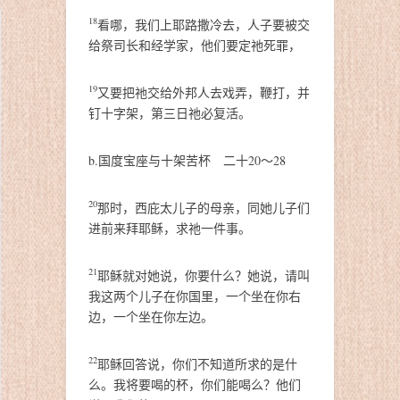
18
看哪，我们上耶路撒冷去，人子要被交
给祭司长和经学家，他们要定祂死罪，
19
又要把祂交给外邦人去戏弄，鞭打，并
钉十字架，第三日祂必复活。
b.国度宝座与十架苦杯 二十20～28
20
那时，西庇太儿子的母亲，同她儿子们
进前来拜耶稣，求祂一件事。
21
耶稣就对她说，你要什么？她说，请叫
我这两个儿子在你国里，一个坐在你右
边，一个坐在你左边。
22
耶稣回答说，你们不知道所求的是什
么。我将要喝的杯，你们能喝么？他们