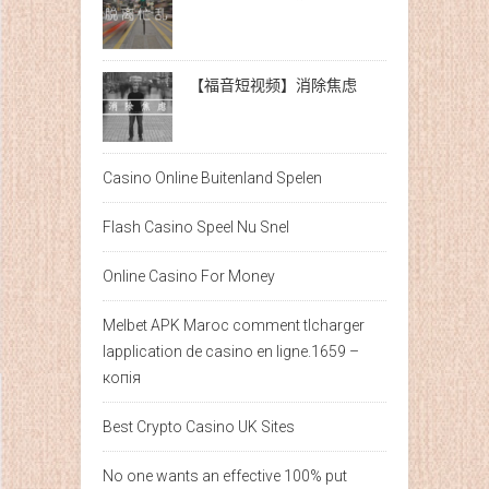
【福音短视频】消除焦虑
Casino Online Buitenland Spelen
Flash Casino Speel Nu Snel
Online Casino For Money
Melbet APK Maroc comment tlcharger
lapplication de casino en ligne.1659 –
копія
Best Crypto Casino UK Sites
No one wants an effective 100% put