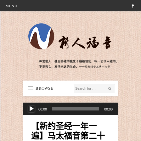
MENU
BROWSE
音
00:00
00:00
频
播
【新约圣经一年一
放
遍】马太福音第二十
器