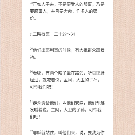
28
正如人子来，不是要受人的服事，乃是
要服事人，并且要舍命，作多人的赎
价。
c.二瞎得医 二十29～34
29
他们出耶利哥的时候，有大批群众跟着
祂。
30
看哪，有两个瞎子坐在路旁，听见耶稣
经过，就喊着说，主阿，大卫的子孙，
可怜我们吧！
31
群众责备他们，叫他们安静，他们却越
发喊着说，主阿，大卫的子孙，可怜我
们吧！
32
耶稣就站住，叫他们来，说，要我为你