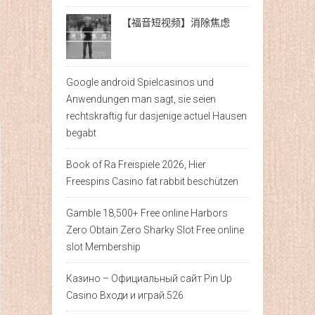
【福音短视频】消除焦虑
Google android Spielcasinos und
Anwendungen man sagt, sie seien
rechtskraftig fur dasjenige actuel Hausen
begabt
Book of Ra Freispiele 2026, Hier
Freespins Casino fat rabbit beschützen
Gamble 18,500+ Free online Harbors
Zero Obtain Zero Sharky Slot Free online
slot Membership
Казино – Официальный сайт Pin Up
Casino Входи и играй.526