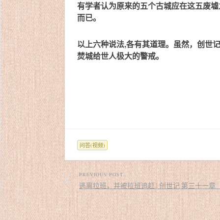
有学者认为原来的五个古城应在这五废墟
而已。
以上六种说法,各有其道理。虽然，创世
焚城给世人极大的警戒。
问答(视频)
PREVIOUS POST
逃离拉班，并被拉班追赶 | 创世记 第三十一章