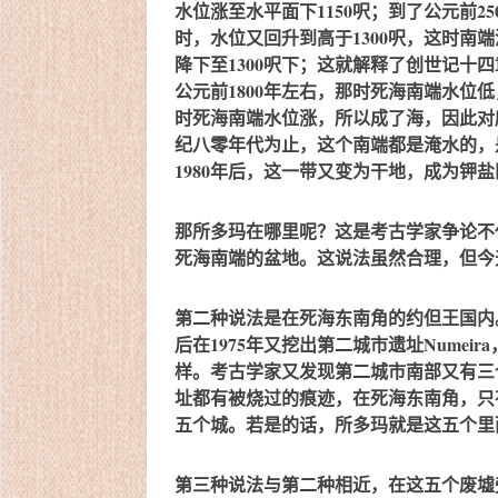
水位涨至水平面下1150呎；到了公元前2500
时，水位又回升到高于1300呎，这时南端淹
降下至1300呎下；这就解释了创世记十
公元前1800年左右，那时死海南端水位
时死海南端水位涨，所以成了海，因此对摩
纪八零年代为止，这个南端都是淹水的，
1980年后，这一带又变为干地，成为钾盐
那所多玛在哪里呢？这是考古学家争论不
死海南端的盆地。这说法虽然合理，但今
第二种说法是在死海东南角的约但王国内。在这
后在1975年又挖出第二城市遗址Nume
样。考古学家又发现第二城市南部又有三
址都有被烧过的痕迹，在死海东南角，只
五个城。若是的话，所多玛就是这五个里
第三种说法与第二种相近，在这五个废墟