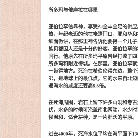
所多玛与俄摩拉在哪里
亚伯拉罕信靠神，享受神全丰全足的供应
热，年纪老迈的他在帐篷门口，耶和华和
细面做饼，在那里神告诉他要得一个儿子
族贝都因人还是十分的好客。亚伯拉罕的
同行。他原先在所多玛平原曾经打败了四
所多玛和附近得城。在那里，亚伯拉罕就
一带得地方。死海在希伯伦得东边，整个死
呎，是地球上的最低点。它的水来自北边的
通海水的咸度还要高8.6倍。
在死海周围，岩石上留下许多山洞和考古
伏，水多的时候可淹盖南北两端，水少时
候温和，适合耕种，是一片肥沃的平原。
过去4000年，死海水位平均在海平面下1