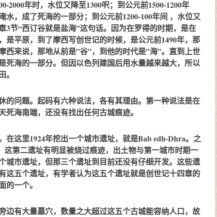
-2000年时，水位又降至1300呎；到公元前1500-1200年
水，成了死海的一部分；到公元前1200-100年间 ，水位又
四章3节“西订谷就是盐海”这句话。因为在罗得的时期，是在
低，是平原，到了摩西写创世记的时候，是公元前1490年，那
西来说，那地从前是”谷”，到他的时代是”海”。直到上世
是死海的一部分。但因以色列建国后用水量越来越大，所以
田。
休的问题。起码有六种说法，各有其理由。第一种说法是在
天死海南端，还没有找出任何古城痕迹。
里1924年挖出一个城市遗址，就是Bab edh-Dhra。之
ira，这第二遗址有明显被烧过痕迹，出土物与第一城市时期一
个城市遗址，但那三个遗址到目前还没有仔细开发。这些遗
有这五个遗址，有学者认为这五个遗址就是创世记十四章的
面的一个。
旁边有大量墓穴，数量之大超过这五个古城能容纳人口，故