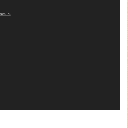
1.m4v?_=1