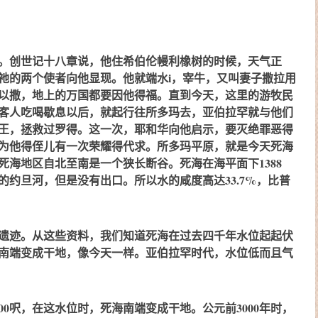
。创世记十八章说，他住希伯伦幔利橡树的时候，天气正
祂的两个使者向他显现。他就端水i，宰牛，又叫妻子撒拉用
以撒，地上的万国都要因他得福。直到今天，这里的游牧民
客人吃喝歇息以后，就起行往所多玛去，亚伯拉罕就与他们
王，拯救过罗得。这一次，耶和华向他启示，要灭绝罪恶得
为他得侄儿有一次荣耀得代求。所多玛平原，就是今天死海
海地区自北至南是一个狭长断谷。死海在海平面下1388
约旦河，但是没有出口。所以水的咸度高达33.7%，比普
遗迹。从这些资料，我们知道死海在过去四千年水位起起伏
南端变成干地，像今天一样。亚伯拉罕时代，水位低而且气
300呎，在这水位时，死海南端变成干地。公元前3000年时，