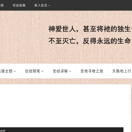
视频
欢迎投稿
新人杂志
真理主题
信徒随笔
圣经讲解
圣地寻根之旅
天路地上行
ound