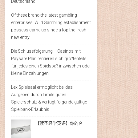
Deutschland
Of these brand-the latest gambling
enterprises, Wild Gambling establishment
possess came up since a top the fresh
new entry
Die Schlussfolgerung – Casinos mit
Paysafe Plan rentieren sich gro?tenteils
fur jedes einen Spielspa? inzwischen oder
kleine Einzahlungen
Lex Spielsaal ermoglicht bei das
Aufgeben durch Limits guten
Spielerschutz & verfugt folgende gultige
Spielbank-Erlaubnis
【读圣经学英语】你的名