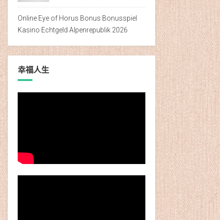
Online Eye of Horus Bonus Bonusspiel
Kasino Echtgeld Alpenrepublik 2026
幸福人生