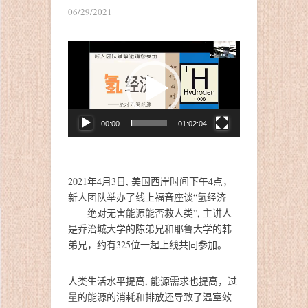
06/29/2021
视
频
播
放
器
00:00
01:02:04
2021年4月3日, 美国西岸时间下午4点，
新人团队举办了线上福音座谈“氢经济
——绝对无害能源能否救人类”, 主讲人
是乔治城大学的陈弟兄和耶鲁大学的韩
弟兄，约有325位一起上线共同参加。
人类生活水平提高, 能源需求也提高，过
量的能源的消耗和排放还导致了温室效