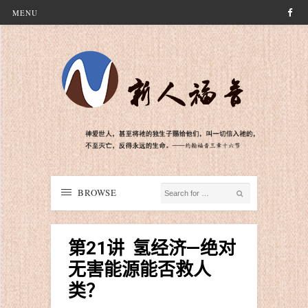
MENU
BROWSE
第21讲 氢经济—绝对
无害能源能否救人
类？