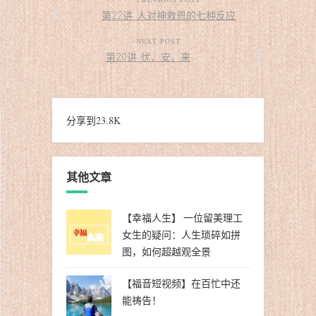
第22讲 人对神救恩的七种反应
NEXT POST
第20讲 忧、安、来
分享到
23.8K
其他文章
【幸福人生】 一位留美理工
女生的疑问：人生琐碎如拼
图，如何超越观全景
【福音短视频】在百忙中还
能祷告！