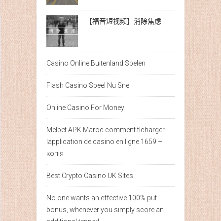
【福音短视频】消除焦虑
Casino Online Buitenland Spelen
Flash Casino Speel Nu Snel
Online Casino For Money
Melbet APK Maroc comment tlcharger
lapplication de casino en ligne.1659 –
копія
Best Crypto Casino UK Sites
No one wants an effective 100% put
bonus, whenever you simply score an