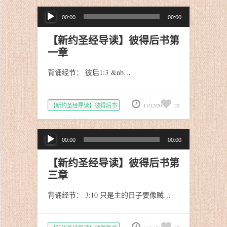
音
00:00
00:00
频
播
【新约圣经导读】彼得后书第
放
一章
器
背诵经节： 彼后1:3 &nb…
【新约圣经导读】彼得后书
11/12/2019
20
音
00:00
00:00
频
播
【新约圣经导读】彼得后书第
放
三章
器
背诵经节： 3:10 只是主的日子要像贼…