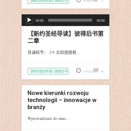
【新约圣经导读】彼得后书
11/14/2019
17
音
00:00
00:00
频
播
【新约圣经导读】彼得后书第
放
二章
器
背诵经节： 2:9 主知道搭救…
【新约圣经导读】彼得后书
11/13/2019
16
Nowe kierunki rozwoju
technologii – innowacje w
branży
Wprowadzenie do inno…