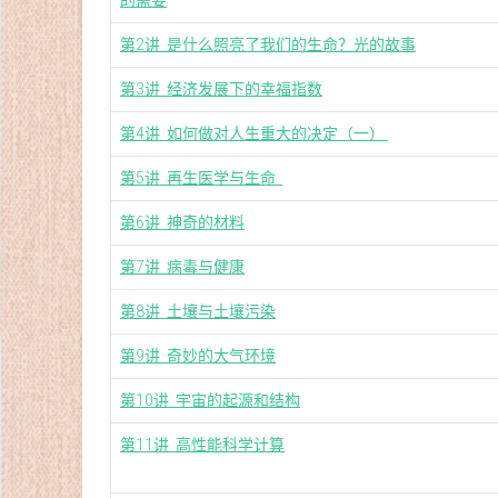
第2讲 是什么照亮了我们的生命？光的故事
第3讲 经济发展下的幸福指数
第4讲 如何做对人生重大的决定（一）
第5讲 再生医学与生命
第6讲 神奇的材料
第7讲 病毒与健康
第8讲 土壤与土壤污染
第9讲 奇妙的大气环境
第10讲 宇宙的起源和结构
第11讲 高性能科学计算