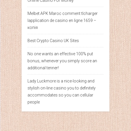
Online Casino For Money
Melbet APK Maroc comment tlcharger
lapplication de casino en ligne.1659 –
копія
Best Crypto Casino UK Sites
No one wants an effective 100% put
bonus, whenever you simply score an
additional tenner!
Lady Luckmore is a nice-looking and
stylish on-line casino you to definitely
accommodates so you can cellular
people