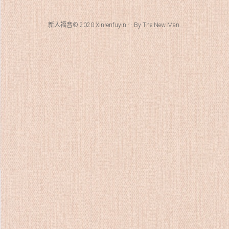
新人福音© 2020
Xinrenfuyin
· · By
The New Man
.