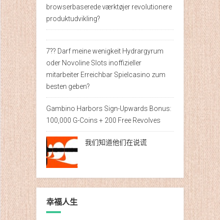
browserbaserede værktøjer revolutionere
produktudvikling?
7?? Darf meine wenigkeit Hydrargyrum
oder Novoline Slots inoffizieller
mitarbeiter Erreichbar Spielcasino zum
besten geben?
Gambino Harbors Sign-Upwards Bonus:
100,000 G-Coins + 200 Free Revolves
我们知道他们在说谎
幸福人生