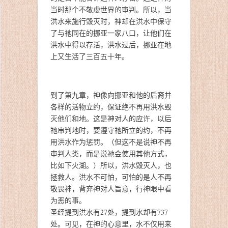
当时那个不敬虔世界的审判。所以，当
洪水来施行毁灭时，神却在洪水中保守
了与祂同在的挪亚一家八口，让他们在
洪水中得以存活，洪水过后，挪亚在地
上又生活了三百五十年。
到了第九章，神像向挪亚和他的后裔并
各样的活物立约，保证绝不再用洪水毁
灭他们和地。这是神对人的应许，以后
祂审判地时，要遵守祂所立的约，不再
用洪水作为惩罚。（但这不是说神不再
审判人类，而是说祂会使用其他方式，
比如下火湖。）所以，洪水毁灭人，也
拯救人。洪水不可怕，可怕的是人不再
敬畏神，背弃神对人旨意，行神眼中看
为恶的事。
圣经提到洪水有27处，提到水却有737
处。可见，在神的心意里，水不仅用来