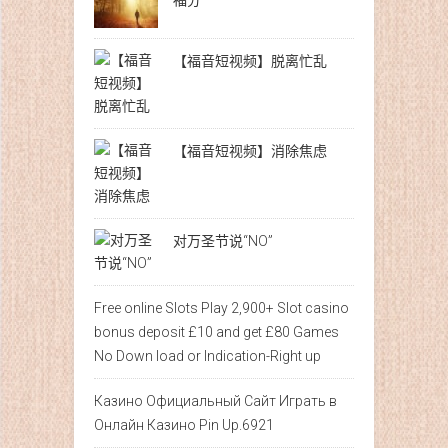
福分
【福音短视频】脱离忙乱
【福音短视频】消除焦虑
对万圣节说“NO”
Free online Slots Play 2,900+ Slot casino
bonus deposit £10 and get £80 Games
No Down load or Indication-Right up
Казино Официальный Сайт Играть в
Онлайн Казино Pin Up.6921