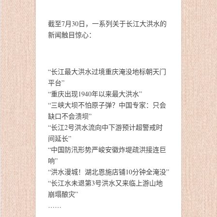
截至7月30日，一系列关于长江大洪水的
新闻触目惊心：
“长江最大洪水过境重庆淹没地标朝天门
平台”
“重庆出现1940年以来最大洪水”
“三峡大坝不怕原子弹？中国专家：只会
缺口不会溃坝”
“长江2号洪水流向中下游预计超警戒时
间延长”
“中国防汛形势严峻安徽炸堤疏洪接连巨
响”
“洪水漫城！湖北恩施店铺10分钟全淹没”
“长江水未退第3号洪水又来临上游山地
崩塌酿灾”
……