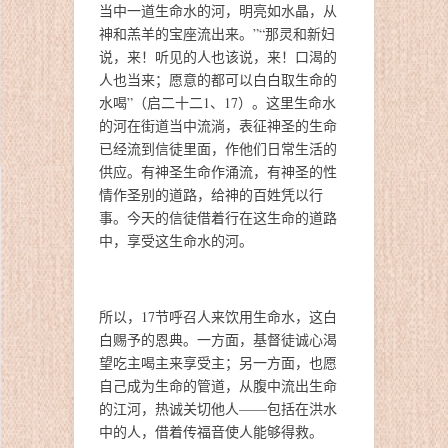
当中一道生命水的河，明亮如水晶，从
神和羔羊的宝座流出来。”“那灵和新妇
说，来！听见的人也该说，来！口渴的
人也当来；愿意的都可以白白取生命的
水喝”（启二十二1、17）。这里生命水
的河在街道当中流淌，表征神圣的生命
已经流到信徒里面，作他们日常生活的
供应。有神圣生命作涌流，有神圣的性
情作圣别的道路，给神的百姓凭以行
事。今天的信徒借着行在这生命的道路
中，享受这生命水的河。
所以，17节呼召人来饮用生命水，这白
白赐予的恩典。一方面，基督徒诚心渴
望吃主喝主来享受主；另一方面，也愿
自己成为生命的管道，从腹中流出生命
的江河，热诚关切他人——包括在洪水
中的人，借着传福音使人能够得救。