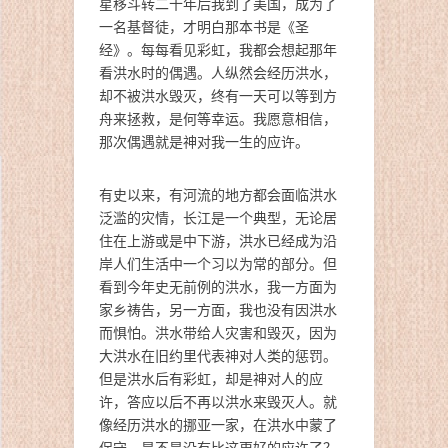
星移斗转二十年后我到了美国，成为了
一名基督徒，才明白那本书是《圣
经》。每每看见彩虹，我都会想起那年
看洪水时的偶遇。人纵然会经历洪水，
却不被洪水毁灭，终有一天可以等到方
舟来拯救，是何等幸运。我愿意相信，
那次偶遇就是神对我一生的应许。
有史以来，有河流的地方都会面临洪水
泛滥的灾情，长江是一个典型，无论居
住在上游或是中下游，洪水已经成为沿
岸人们生活中一个习以为常的部分。但
看到今年史无前例的洪水，我一方面为
家乡祷告，另一方面，我也没有因洪水
而惧怕。洪水带给人灾害和毁灭，因为
大洪水在旧约里代表神对人类的惩罚。
但是洪水后有彩虹，却是神对人的应
许，答应以后不再以洪水来毁灭人。就
像经历洪水的挪亚一家，在洪水中蒙了
保守。是不是没有比这更好的应许了？