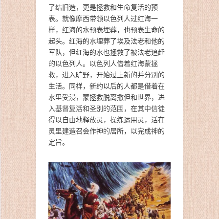
了结旧造，更是拯救和生命复活的预
表。就像摩西带领以色列人过红海一
样，红海的水预表埋葬，也预表生命的
起头。红海的水埋葬了埃及法老和他的
军队，但红海的水也拯救了被法老追赶
的以色列人。以色列人借着红海蒙拯
救，进入旷野，开始过上新的并分别的
生活。同样，新约以后的人都是借着在
水里受浸，蒙拯救脱离撒但和世界，进
入基督复活和圣别的范围，在其中信徒
得以自由地释放灵，操练运用灵，活在
灵里建造召会作神的居所，以完成神的
定旨。