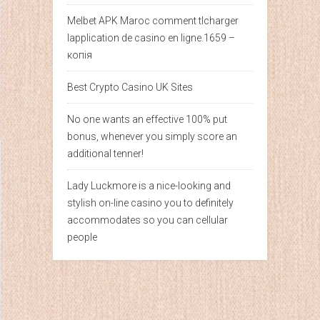
Melbet APK Maroc comment tlcharger
lapplication de casino en ligne.1659 –
копія
Best Crypto Casino UK Sites
No one wants an effective 100% put
bonus, whenever you simply score an
additional tenner!
Lady Luckmore is a nice-looking and
stylish on-line casino you to definitely
accommodates so you can cellular
people