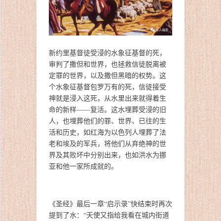
新约里基督徒受浸的水象征基督的死，
审判了撒但和世界，也拯救信徒脱离被
定罪的世界，以及撒但黑暗的权势。这
个水象征基督包罗万有的死，信徒接受
神就是浸入这死，从水里出来就得着生
命的新样——复活。这水埋葬受浸的旧
人，也埋葬他们的罪、世界、已往的生
活和历史，如红海为以色列人埋葬了法
老和埃及的军兵，将他们从弃绝神的世
界及其败坏中分别出来，也如洪水为挪
亚和他一家所成就的。
《圣经》最后一章“启示录”快结束时再次
提到了水：“天使又指给我看在城内街道