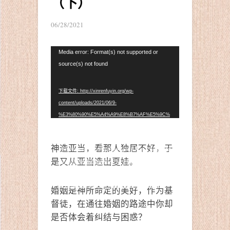
（下）
06/28/2021
视
Media error: Format(s) not supported or
频
source(s) not found
播
放
下载文件: http://xinrenfuyin.org/wp-
器
content/uploads/2021/06/9-
%E3%80%90%E5%A4%A9%E8%B7%AF%E5%9C%
B0%E4%B8%8A%E8%A1%8C%E3%80%91%E7%A
C%AC%E4%B9%9D%E6%9C%9F%EF%BC%9A%E
神造亚当，看那人独居不好，于
4%B8%BB%E5%95%8A%EF%BC%8C%E5%AE%8C
是又从亚当造出夏娃。
%E5%85%A8%E6%88%91%E7%9A%84%E5%8F%A
6%E4%B8%80%E5%8D%8A%E5%9C%A8%E5%93
%AA%E9%87%8C%EF%BC%9F%EF%BC%88%E4
婚姻是神所命定的美好，作为基
%B8%8B%EF%BC%89.mp4?_=1
督徒，在通往婚姻的路途中你却
是否体会着纠结与困惑？