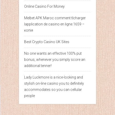
Online Casino For Money
Melbet APK Maroc comment tlcharger
lapplication de casino en ligne.1659 –
копія
Best Crypto Casino UK Sites
No one wants an effective 100% put
bonus, whenever you simply score an
additional tenner!
Lady Luckmore is a nice-looking and
stylish on-line casino you to definitely
accommodates so you can cellular
people