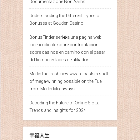
Documentazione Non Aams
Understanding the Different Types of
Bonuses at Gouden Casino
BonusFinder seri�a una pagina web
independiente sobre confrontacion
sobre casinos en camino con el pasar
del tiempo enlaces de afiliados
Merlin the fresh new wizard casts a spell
of mega-winning possible on the Fuel
from Merlin Megaways
Decoding the Future of Online Slots:
Trends and Insights for 2024
幸福人生