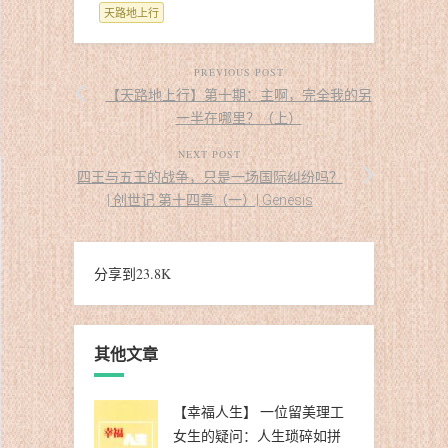
天路地上行
PREVIOUS POST
【天路地上行】第十期：主啊，完全我的另
一半在哪里？（上）
NEXT POST
四王与五王的战争，只是一场国际纠纷吗？
| 创世记 第十四章（一）| Genesis
分享到
23.8K
其他文章
【幸福人生】 一位留美理工
女生的疑问：人生琐碎如拼