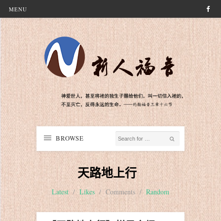
MENU
BROWSE
天路地上行
Latest
/
Likes
/
Comments
/
Random