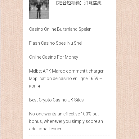
【福音短视频】消除焦虑
Casino Online Buitenland Spelen
Flash Casino Speel Nu Snel
Online Casino For Money
Melbet APK Maroc comment tlcharger
lapplication de casino en ligne.1659 –
копія
Best Crypto Casino UK Sites
No one wants an effective 100% put
bonus, whenever you simply score an
additional tenner!