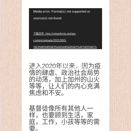
视
Media error: Format(s) not supported or
频
source(s) not found
播
放
下载文件: http://xinrenfuyin.org/wp-
器
content/uploads/2021/06/0-
%E3%80%90%E5%A4%A9%E8%B7%AF%E5%9C%
B0%E4%B8%8A%E8%A1%8C%E3%80%91%E7%A
C%AC0%E6%9C%9F%EF%BC%9A%E6%A0%8F%
进入2020年以来，因为疫
E7%9B%AE%E9%A2%84%E5%91%8A.mp4?_=1
情的肆虐、政治社会局势
的动荡，加上加州的山火
等等，让人们的内心充满
焦虑和不安。
基督徒像所有其他人一
样，也要顾到生活，家
庭，工作，小孩等等的需
要。