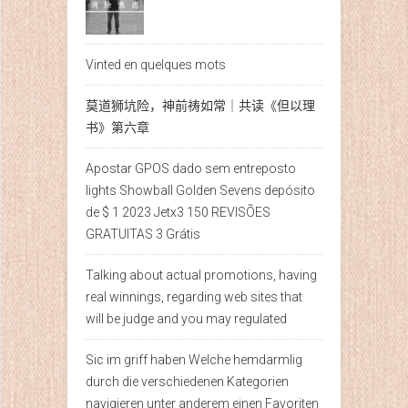
Vinted en quelques mots
莫道狮坑险，神前祷如常｜共读《但以理
书》第六章
Apostar GPOS dado sem entreposto
lights Showball Golden Sevens depósito
de $ 1 2023 Jetx3 150 REVISÕES
GRATUITAS 3 Grátis
Talking about actual promotions, having
real winnings, regarding web sites that
will be judge and you may regulated
Sic im griff haben Welche hemdarmlig
durch die verschiedenen Kategorien
navigieren unter anderem einen Favoriten