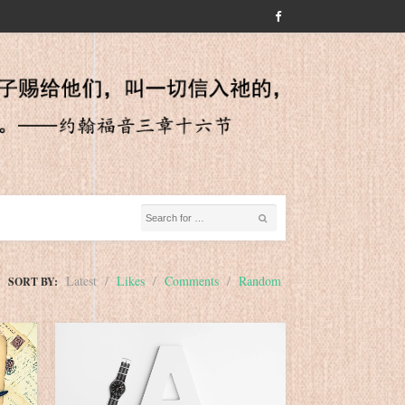
Latest
/
Likes
/
Comments
/
Random
SORT BY: