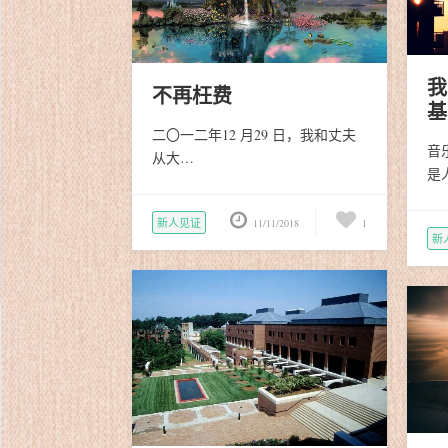
我
不再枉费
基
二〇一二年12 月29 日，我和丈夫
音
从大…
是
新人见证
11/11/2018
1
新