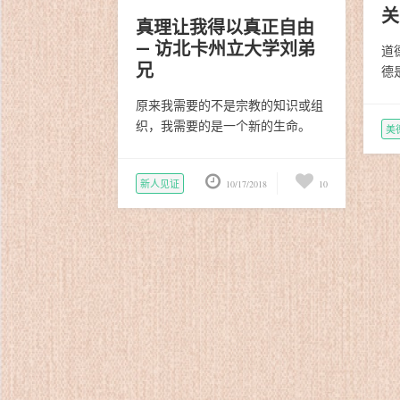
关
真理让我得以真正自由
— 访北卡州立大学刘弟
道
兄
德
原来我需要的不是宗教的知识或组
织，我需要的是一个新的生命。
美
新人见证
10/17/2018
10