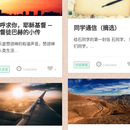
呼求你，耶稣基督 —
同学通信（摘选）
督徒巴赫的小传
给石同学的第一封信 石同学， 
乐是赞颂神的和谐声音，赞颂神
们同学，…
人类生活…
信徒随笔
11/01/2018
人见证
11/02/2018
4