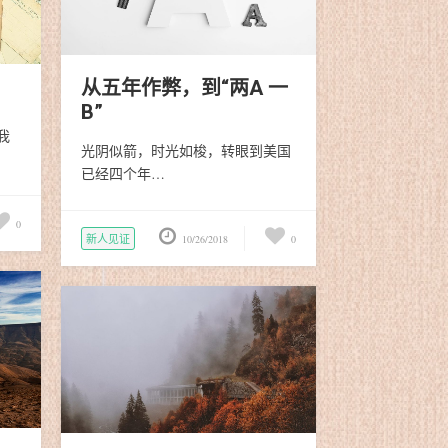
从五年作弊，到“两A 一
B”
我
光阴似箭，时光如梭，转眼到美国
已经四个年…
0
新人见证
10/26/2018
0