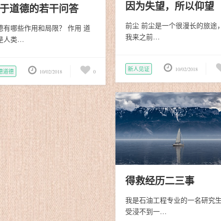
因为失望，所以仰望
于道德的若干问答
前尘 前尘是一个很漫长的旅途
德有哪些作用和局限？ 作用 道
我来之前…
是人类…
新人见证
10/02/2018
德道德
10/02/2018
0
得救经历二三事
我是石油工程专业的一名研究
受浸不到一…