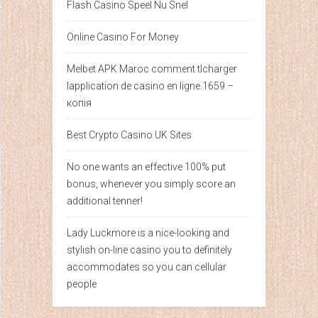
Flash Casino Speel Nu Snel
Online Casino For Money
Melbet APK Maroc comment tlcharger
lapplication de casino en ligne.1659 –
копія
Best Crypto Casino UK Sites
No one wants an effective 100% put
bonus, whenever you simply score an
additional tenner!
Lady Luckmore is a nice-looking and
stylish on-line casino you to definitely
accommodates so you can cellular
people