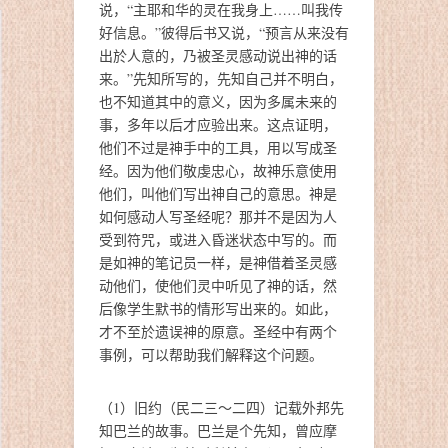
说，“主耶和华的灵在我身上……叫我传
好信息。”彼得后书又说，“预言从来没有
出於人意的，乃被圣灵感动说出神的话
来。”先知所写的，先知自己并不明白，
也不知道其中的意义，因为多属未来的
事，多年以后才应验出来。这点证明，
他们不过是神手中的工具，用以写成圣
经。因为他们敬虔忠心，故神乐意使用
他们，叫他们写出神自己的意思。神是
如何感动人写圣经呢？那并不是因为人
受到符咒，或进入昏迷状态中写的。而
是如神的笔记员一样，是神借着圣灵感
动他们，使他们灵中听见了神的话，然
后像学生默书的情形写出来的。如此，
才不至於遗误神的原意。圣经中有两个
事例，可以帮助我们解释这个问题。
（1）旧约（民二三～二四）记载外邦先
知巴兰的故事。巴兰是个先知，曾应摩