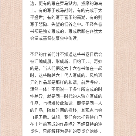
边，更有的写在罗马狱内，拔摩的海岛
上。有的写于戎马战时，有的完成于太
平盛世；有的写于喜乐的高潮，有的则
写于悲恸、失望的低谷之中。圣经各卷
书都是独立写成的，写成后即在各犹太
会堂或基督徒聚会中传读。
圣经的作者们并不知道这些书卷日后会
被汇编成册，形成新、旧约正典。奇妙
的是，当人们把这六十六卷书编在一起
时，这些跨越六十代人写成的、风格迥
异的作品却是那样的和谐，前后呼应，
浑然一体！不用说一千多年所造成的时
空差异，就是同一时代的人独立写成的
作品，也很难彼此和谐。即便是同一人
的作品，随着时间的推移，其观点也会
自相矛盾。试想，我们会怎样看待自己
在十年前写成的作品呢？圣经奇特的连
贯性，只能解释为是神的灵贯穿始终 ，