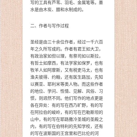
写的工具有芦苇、羽毛、金属笔等。墨
水是由木炭、腊和水制成的。
二、作者与写作过程
圣经是由三十余位作者，经过一千六百
年之久所写成的。作者有君王如大卫，
有政治家如但以理，有祭司如以斯拉，
有哲士如摩西，有法学家如保罗，也有
牧羊人如阿摩斯，又有税吏马太，也有
渔夫彼得、约翰，还有医生路加，先知
以赛亚、耶利米等类人物。而这些作者
的地位、学问、性情、见解、风俗、习
惯，则迥然不同。他们写作的地点更是
各在异处：有的写在西乃旷野，有的写
在阿拉伯的峻岭，有的写在巴勒斯坦的
山中，有的写在耶路撒冷圣城的圣殿之
内，有的写在伯特利的先知学校，还有
的写在波斯国的王宫里和巴比伦的河