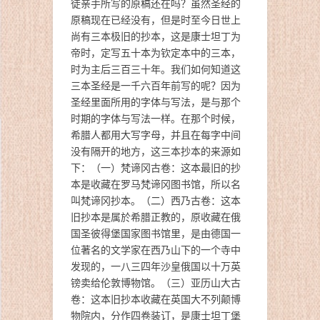
徒亲手所写的原稿还在吗？虽然圣经的
原稿现在已经没有，但是时至今日世上
尚有三本极旧的抄本，这是康士坦丁为
帝时，定写五十本为钦定本中的三本，
时为主后三百三十年。我们如何知道这
三本圣经是一千六百年前写的呢？因为
圣经里面所用的字体与写法，是与那个
时期的字体与写法一样。在那个时候，
希腊人都用大写字母，并且在每字中间
没有隔开的地方，这三本抄本的来源如
下：（一）梵谛冈古卷：这本最旧的抄
本是收藏在罗马梵谛冈图书馆，所以名
叫梵谛冈抄本。（二）西乃古卷：这本
旧抄本是属於希腊正教的，原收藏在俄
国圣彼得堡国家图书馆里，是由德国一
位著名的文学家在西乃山下的一个寺中
发现的，一八三四年沙皇俄国以十万英
镑卖给伦敦博物馆。（三）亚历山大古
卷：这本旧抄本收藏在英国大不列颠博
物院内，分作四卷装订，是康士坦丁堡