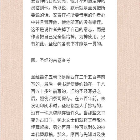
要替神的百姓受死；他并不知道是神的
灵临到他。所以说，默示就是圣灵把所
要说的话，安置在神所要借用的作者心
中并且管理他，使他所写的没有错误。
这不是说作者失掉了自己的意志，而是
作者把自己完全借给神，为神使用。只
有如此，圣经的各卷书才能是一贯的。
四、圣经的古卷查考
圣经最先五卷书是摩西在三千五百年前
写的，最后一卷书是使徒约翰在一千八
百五十多年前写的，旧约圣经写好之
后，照例归祭司保存。在五百年前，未
发明印刷术时，圣经都是人手抄写的，
没有一件原稿能存留许久。当那些文书
变为古旧时，犹太文士们就将其恭敬地
埋藏起来，另外再用一种可以耐久的抄
本代替原稿。那么，摩西与先知以及使