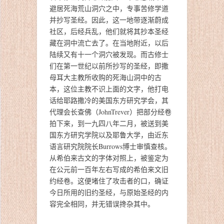
避居死海荒山洞穴之中，专事苦修学道
并抄写圣经。因此，这一地带逐渐蔚成
社区，后经兵乱，他们就将其抄本圣经
藏在洞中流亡去了。在当地附近，以后
陆续又有十一个洞穴被发现。而古修士
们在第一世纪以前所抄写的圣经，即撒
母耳大主教所收购的死海山洞中的古
本，这位主教不识上面的文字，他打电
话给耶路撒冷的美国东方研究学会，其
代理会长查佛（JohnTrever）把部分经卷
拍下来，到一九四八年二月，被送到美
国东方研究学院以及耶鲁大学，由近东
语言研究院院长Burrows博士审慎查核。
从希伯来古文的字体对照上，被鉴定为
在公元前一百年左右写成的希伯来文旧
约经卷。这便堵住了攻击者的口，确证
今日所用的旧约圣经，与原始圣经的内
容完全相同，并无错误搀杂其中。