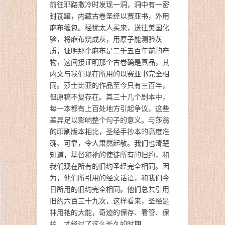
前往耶路撒冷时发现一洞，洞中有一密
封瓦罐，内藏古卷圣经以赛亚书，外用
麻布缠包。经犹太人买来，送往美国化
验，将麻布烧成灰，用原子能测验灰
质，证明那个麻布是二千五百年前的产
物，这间接证明那个古卷确是真品，其
内文与我们现在所用的以赛亚书完全相
同。莎士比亚的作品至今只有三百年，
但原稿不复存在。其三十几个剧本中，
每一本都有上百处地方引起争议，这些
差异足以影响整个句子的意义。与莎翁
的印刷版本相比，圣经手抄本的高度准
确、可靠，令人肃然起敬。我们也清楚
知道，基督和祂的使徒所有的旧约，和
我们现在所有的旧约圣经完全相同。因
为，他们所引用的经文话语，和我们今
日所用的旧约完全相同。他们总共引用
旧约六百三十九次，这样看来，圣经是
神用祂的大能，奇迹的保存、看管、保
护，才经过了这么长久的时期。