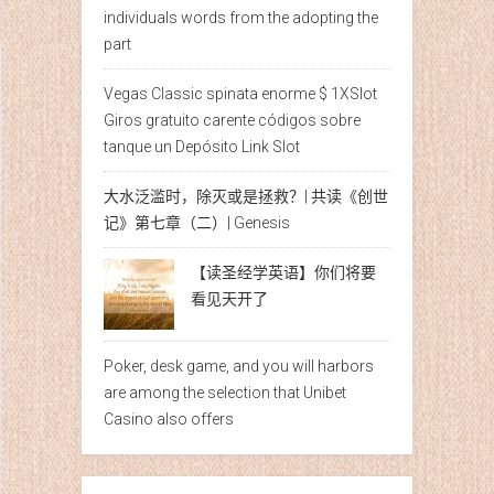
individuals words from the adopting the
part
Vegas Classic spinata enorme $ 1XSlot
Giros gratuito carente códigos sobre
tanque un Depósito Link Slot
大水泛滥时，除灭或是拯救？| 共读《创世
记》第七章（二）| Genesis
【读圣经学英语】你们将要
看见天开了
Poker, desk game, and you will harbors
are among the selection that Unibet
Casino also offers