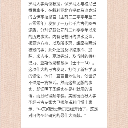
罗马大学两位教授，保罗马太与格尼巴
番第拿多，在叙利亚北方提勒马迪克城
的古伊布拉皇宫（主前二三零零年至二
五零零年）发掘了一万七千片古代图书
泥版，分别记载公元前二九零零年以来
的历史事实。内有记载旧约洪水泛滥，
挪亚造方舟，以及所多玛、蛾摩拉两城
被毁的事；此外还提及耶路撒冷、加
萨、米吉多、夏琐等城，及当时的假神
巴力、亚斯他录和基抹（士十一24）。
这项伟大的考古发现，打倒了新神学派
的谬论，他们一直盲目地认为，创世记
不过是一篇神话。然而这些泥版的事
实，却证明了圣经实在是神默示的话
语，而且经得起考验。美国密西根大学
圣经考古专家大卫挪尔甫利门博士表
示：“中东的历史新页已经开始了，这是
对旧约圣经研究的最伟大贡献。”