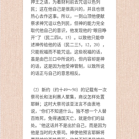
押王之请，为着财利前去咒诅以色列
民；这在他自己是很高兴的，并且也很
热心去作这事。所以，一到山顶他便献
祭求神咒诅以色列民，但神的能力完全
取代他自己的意识，他发现他的“眼目睁
开”了（民二四4，15）。以致他只能申
述神传给他的话（民二三5，12，20），
只能祝福而不能咒诅。这些祝福的话，
虽是由巴兰口中所说的，但内容却是神
的话，这是因为他受神管制，以致所说
的话正与自己的意思相反。
（2）新约（约十49～50）的记载有一次
祭司长和法利赛人聚集，商议怎样处置
耶稣；这时大祭司该亚法言不由衷地
说，“你们不知道什么。独不想一个人替
百姓死，免得通国灭亡，就是你们的益
处。”他这话并不是出於自己，而是因为
他是当时的大祭司。神使他预言耶稣将