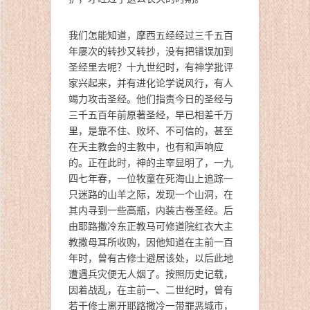
我们怎能知道，摩西五经经过三千五百
年屡次的转抄又转抄，没有把错误加到
圣经里去呢？十九世纪时，有神学批评
家兴起来，并有进化论学说风行，有人
竭力攻击圣经。他们指责今日的圣经与
三千五百年前原著圣经，早已相差千万
里，是靠不住、败坏、不可信的，甚至
在天主教会的主教中，也有和声响应
的。正在此时，神的主宰显明了，一九
四七年春，一位牧童在死海山上追踪一
只迷路的山羊之际，发现一个山洞，在
其内寻到一些高瓶，内装古卷圣经。后
由耶路撒冷东正教马可修道院红衣大主
教撒母耳所收购，因他知道在主前一百
年时，曾有古修士避居该处，以后此地
遭遇兵灾便无人烟了。按照历史记载，
因着战乱，在主前一、二世纪时，曾有
若干修士离开耶路撒冷一带罪恶城市，