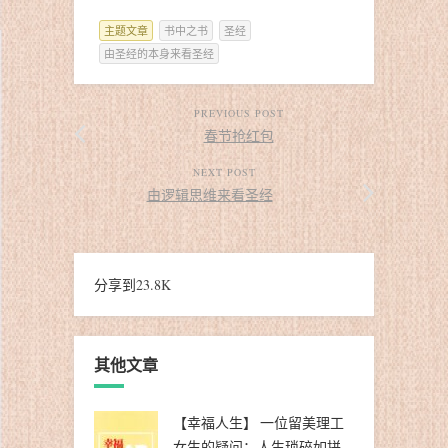
主题文章
书中之书
圣经
由圣经的本身来看圣经
PREVIOUS POST
春节抢红包
NEXT POST
由逻辑思维来看圣经
分享到
23.8K
其他文章
【幸福人生】 一位留美理工
女生的疑问：人生琐碎如拼