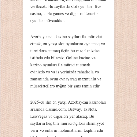
veriləcək. Bu saytlarda slot oyunları, live
casino, table games və digər mütənasib
oyunlar mövcuddur.
Azərbaycanda kazino saytları ilə müraciət
etmək, ən yaxşı slot oyunlarını oynamaq və
turnirlərə catmaq üçün bu məqalənizdən
istifadə edə bilərsiz. Online kazino və
kazino oyunları ilə müraciət etmək,
evinizdə və ya iş yerinizdə rahatlıqla və
zamanında oyun oynayaraq məzmunlu və
müraciətçilərə uyğun bir şans təmin edir.
2025-cü ilin ən yaxşı Azərbaycan kazinoları
arasında Casino.com, Betway, 1xSlots,
LeoVegas və digərləri yer alacaq. Bu
saytların heç biri müraciətçilərə əhəmiyyət
verir və onların məlumatlarını təqdim edir.