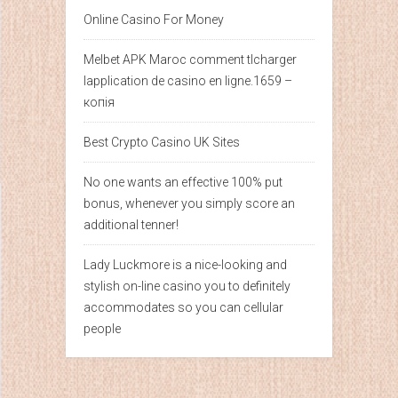
Online Casino For Money
Melbet APK Maroc comment tlcharger
lapplication de casino en ligne.1659 –
копія
Best Crypto Casino UK Sites
No one wants an effective 100% put
bonus, whenever you simply score an
additional tenner!
Lady Luckmore is a nice-looking and
stylish on-line casino you to definitely
accommodates so you can cellular
people