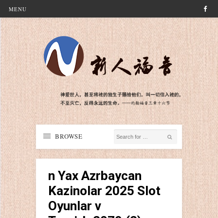
MENU
BROWSE
n Yax Azrbaycan
Kazinolar 2025 Slot
Oyunlar v