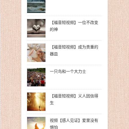
【福音短视频】一位不改变
的神
【福音短视频】成为贵重的
器皿
一只鸟和一个大力士
【福音短视频】义人因信得
生
视频【感人见证】爱里没有
惧怕