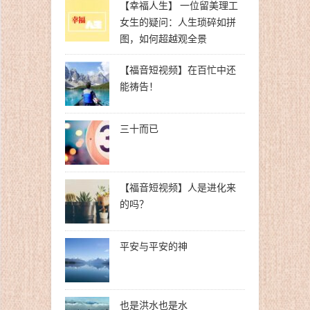
【幸福人生】 一位留美理工
女生的疑问：人生琐碎如拼
图，如何超越观全景
【福音短视频】在百忙中还
能祷告！
三十而已
【福音短视频】人是进化来
的吗？
平安与平安的神
也是洪水也是水