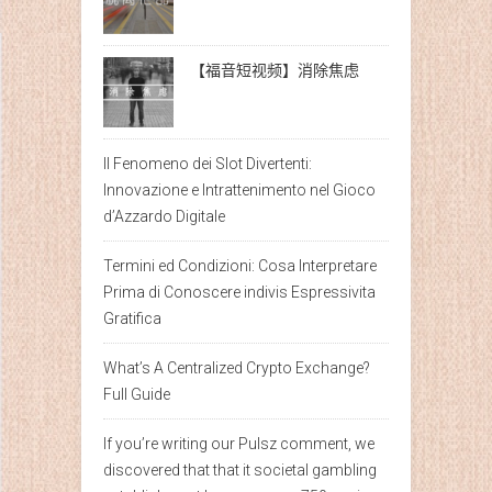
【福音短视频】消除焦虑
Il Fenomeno dei Slot Divertenti:
Innovazione e Intrattenimento nel Gioco
d’Azzardo Digitale
Termini ed Condizioni: Cosa Interpretare
Prima di Conoscere indivis Espressivita
Gratifica
What’s A Centralized Crypto Exchange?
Full Guide
If you’re writing our Pulsz comment, we
discovered that that it societal gambling