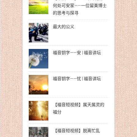
何处可安家——一位留美博士
的思考与探寻
最大的公义
福音钥字——安 | 福音讲坛
福音钥字——忧 | 福音讲坛
【福音短视频】属天属灵的
福分
【福音短视频】脱离忙乱