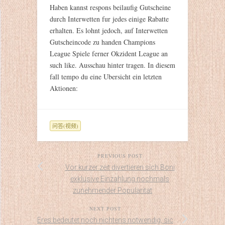
Haben kannst respons beilaufig Gutscheine
durch Interwetten fur jedes einige Rabatte
erhalten. Es lohnt jedoch, auf Interwetten
Gutscheincode zu handen Champions
League Spiele ferner Okzident League an
such like. Ausschau hinter tragen. In diesem
fall tempo du eine Ubersicht ein letzten
Aktionen:
问答(视频)
PREVIOUS POST
Vor kurzer zeit divertieren sich Boni
exklusive Einzahlung nochmals
zunehmender Popularitat
NEXT POST
Eres bedeutet noch nichtens notwendig, sic