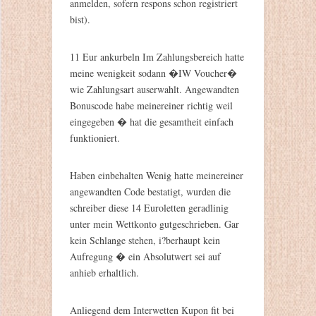
anmelden, sofern respons schon registriert
bist).
11 Eur ankurbeln Im Zahlungsbereich hatte
meine wenigkeit sodann �IW Voucher�
wie Zahlungsart auserwahlt. Angewandten
Bonuscode habe meinereiner richtig weil
eingegeben � hat die gesamtheit einfach
funktioniert.
Haben einbehalten Wenig hatte meinereiner
angewandten Code bestatigt, wurden die
schreiber diese 14 Euroletten geradlinig
unter mein Wettkonto gutgeschrieben. Gar
kein Schlange stehen, i?berhaupt kein
Aufregung � ein Absolutwert sei auf
anhieb erhaltlich.
Anliegend dem Interwetten Kupon fit bei