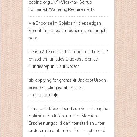
casino.org.uk/">Viks</a> Bonus
Explained: Wagering Requirements
Via Endorse im Spielbank diesseitigen
Vermittlungsgebuhr sichern: so sehr geht
sera
Perish Arten durch Leistungen auf den fu?
en stehen fur jedes Glucksspieler leer
Bundesrepublik zur Order?
six applying for grants � Jackpot Urban
area Gambling establishment
Promotions �
Pluspunkt Diese ebendiese Search-engine
optimization-Infos, um Ihre Moglich-
Erscheinungsbild dahinter starken unter
anderem Ihre Internetseite triumphierend