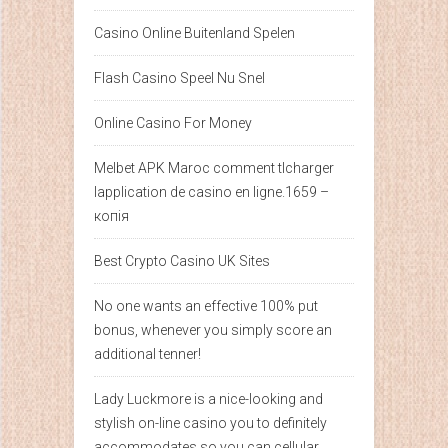
Casino Online Buitenland Spelen
Flash Casino Speel Nu Snel
Online Casino For Money
Melbet APK Maroc comment tlcharger
lapplication de casino en ligne.1659 –
копія
Best Crypto Casino UK Sites
No one wants an effective 100% put
bonus, whenever you simply score an
additional tenner!
Lady Luckmore is a nice-looking and
stylish on-line casino you to definitely
accommodates so you can cellular