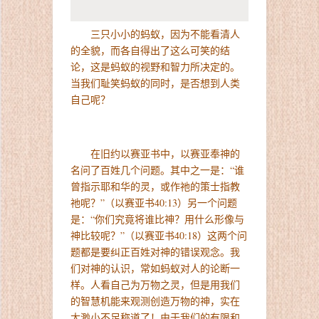
三只小小的蚂蚁，因为不能看清人
的全貌，而各自得出了这么可笑的结
论，这是蚂蚁的视野和智力所决定的。
当我们耻笑蚂蚁的同时，是否想到人类
自己呢？
在旧约以赛亚书中，以赛亚奉神的
名问了百姓几个问题。其中之一是：“谁
曾指示耶和华的灵，或作祂的策士指教
祂呢？”（以赛亚书40:13）另一个问题
是：“你们究竟将谁比神？用什么形像与
神比较呢？”（以赛亚书40:18）这两个问
题都是要纠正百姓对神的错误观念。我
们对神的认识，常如蚂蚁对人的论断一
样。人看自己为万物之灵，但是用我们
的智慧机能来观测创造万物的神，实在
太渺小不足称道了！由于我们的有限和